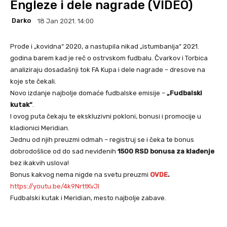
Engleze i dele nagrade (VIDEO)
Darko
18 Jan 2021. 14:00
Prođe i „kovidna“ 2020, a nastupila nikad „istumbanija“ 2021.
godina barem kad je reč o ostrvskom fudbalu. Čvarkov i Torbica
analiziraju dosadašnji tok FA Kupa i dele nagrade – dresove na
koje ste čekali.
Novo izdanje najbolje domaće fudbalske emisije –
„Fudbalski
kutak“
.
I ovog puta čekaju te ekskluzivni pokloni, bonusi i promocije u
kladionici Meridian.
Jednu od njih preuzmi odmah – registruj se i čeka te bonus
dobrodošlice od do sad neviđenih
1500 RSD bonusa za klađenje
bez ikakvih uslova!
Bonus kakvog nema nigde na svetu preuzmi
OVDE
.
https://youtu.be/4k9NrttKvJI
Fudbalski kutak i Meridian, mesto najbolje zabave.