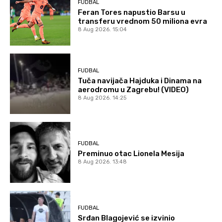
FUDBAL
Feran Tores napustio Barsu u
transferu vrednom 50 miliona evra
8 Aug 2026. 15:04
FUDBAL
Tuča navijača Hajduka i Dinama na
aerodromu u Zagrebu! (VIDEO)
8 Aug 2026. 14:25
FUDBAL
Preminuo otac Lionela Mesija
8 Aug 2026. 13:48
FUDBAL
Srđan Blagojević se izvinio