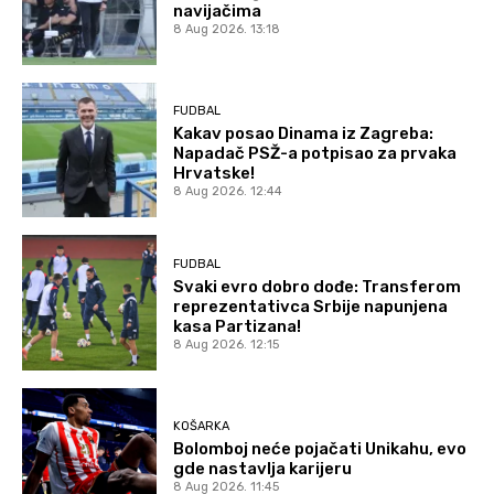
navijačima
8 Aug 2026. 13:18
FUDBAL
Kakav posao Dinama iz Zagreba:
Napadač PSŽ-a potpisao za prvaka
Hrvatske!
8 Aug 2026. 12:44
FUDBAL
Svaki evro dobro dođe: Transferom
reprezentativca Srbije napunjena
kasa Partizana!
8 Aug 2026. 12:15
KOŠARKA
Bolomboj neće pojačati Unikahu, evo
gde nastavlja karijeru
8 Aug 2026. 11:45