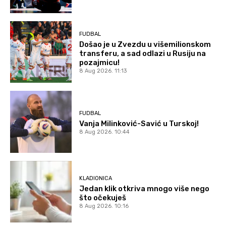
FUDBAL
Došao je u Zvezdu u višemilionskom
transferu, a sad odlazi u Rusiju na
pozajmicu!
8 Aug 2026. 11:13
FUDBAL
Vanja Milinković-Savić u Turskoj!
8 Aug 2026. 10:44
KLADIONICA
Jedan klik otkriva mnogo više nego
što očekuješ
8 Aug 2026. 10:16