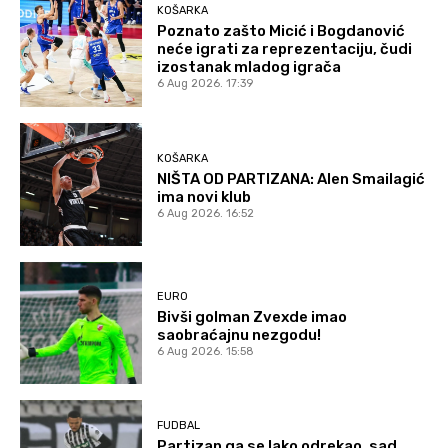
KOŠARKA
Poznato zašto Micić i Bogdanović
neće igrati za reprezentaciju, čudi
izostanak mladog igrača
6 Aug 2026. 17:39
KOŠARKA
NIŠTA OD PARTIZANA: Alen Smailagić
ima novi klub
6 Aug 2026. 16:52
EURO
Bivši golman Zvexde imao
saobraćajnu nezgodu!
6 Aug 2026. 15:58
FUDBAL
Partizan ga se lako odrekao, sad