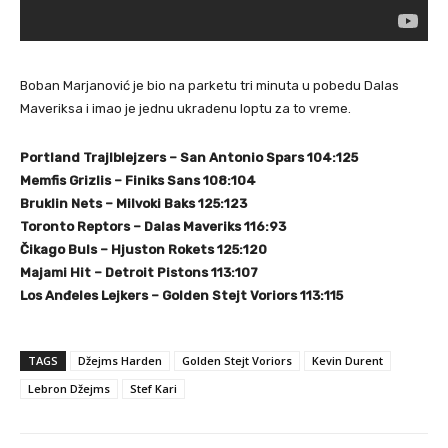
Boban Marjanović je bio na parketu tri minuta u pobedu Dalas
Maveriksa i imao je jednu ukradenu loptu za to vreme.
Portland Trajlblejzers – San Antonio Spars 104:125
Memfis Grizlis – Finiks Sans 108:104
Bruklin Nets – Milvoki Baks 125:123
Toronto Reptors – Dalas Maveriks 116:93
Čikago Buls – Hjuston Rokets 125:120
Majami Hit – Detroit Pistons 113:107
Los Anđeles Lejkers – Golden Stejt Voriors 113:115
TAGS
Džejms Harden
Golden Stejt Voriors
Kevin Durent
Lebron Džejms
Stef Kari