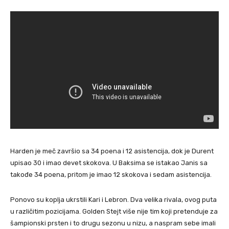
Harden je meč završio sa 34 poena i 12 asistencija, dok je Durent
upisao 30 i imao devet skokova. U Baksima se istakao Janis sa
takođe 34 poena, pritom je imao 12 skokova i sedam asistencija.
Ponovo su koplja ukrstili Kari i Lebron. Dva velika rivala, ovog puta
u različitim pozicijama. Golden Stejt više nije tim koji pretenduje za
šampionski prsten i to drugu sezonu u nizu, a naspram sebe imali