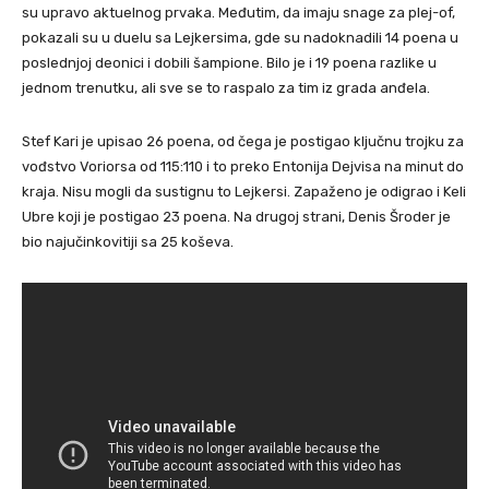
su upravo aktuelnog prvaka. Međutim, da imaju snage za plej-of,
pokazali su u duelu sa Lejkersima, gde su nadoknadili 14 poena u
poslednjoj deonici i dobili šampione. Bilo je i 19 poena razlike u
jednom trenutku, ali sve se to raspalo za tim iz grada anđela.
Stef Kari je upisao 26 poena, od čega je postigao ključnu trojku za
vođstvo Voriorsa od 115:110 i to preko Entonija Dejvisa na minut do
kraja. Nisu mogli da sustignu to Lejkersi. Zapaženo je odigrao i Keli
Ubre koji je postigao 23 poena. Na drugoj strani, Denis Šroder je
bio najučinkovitiji sa 25 koševa.