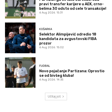
pravi transfer karijere u AEK, crno-
belima 30 odsto od cele transakcije!
6 Aug 2026. 15:31
KOŠARKA
Selektor Alimpijević odredio 18
kandidata za avgustovski FIBA
prozor
6 Aug 2026. 15:02
FUDBAL
Novo pojačanje Partizana: Oprostio
se od bivšeg kluba!
6 Aug 2026. 14:35
Učitaj još