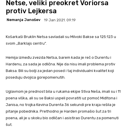
Netse, veliki preokret Voriorsa
protiv Lejkersa
Nemanja Janošev
19 Jan 2021. 09:19
Košarkaši Bruklin Netsa savladali su Milvoki Bakse sa 125:123 u
svom ,,Barklajs centru”.
Hemija između zvezda Netsa, barem kada je reč o Durentu i
Hardenu, za sada je odlična. Nije da nisu imali problema protiv
Baksa. Bili su bolji za jedan posed i taj individualni kvalitet koji
poseduju dvojica gorepomenutih.
Uglavnom je prednost bila u rukama ekipe Stiva Neša, imali su i 11
poena viška, ali su se Baksi uspeli povratiti uz pomoć Midltona i
Janisa, no trojka Kevina Durenta 36 sekundi pre kraja rešila je
pitanje pobednika. Prethodno je Harden promašio šut za tri
poena, ali je u skoku bio odličan i asistirao Durentu za pomenuti
šut.