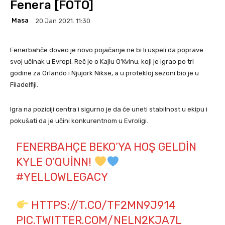
Fenera [FOTO]
Masa
20 Jan 2021. 11:30
Fenerbahče doveo je novo pojačanje ne bi li uspeli da poprave
svoj učinak u Evropi. Reč je o Kajlu O’Kvinu, koji je igrao po tri
godine za Orlando i Njujork Nikse, a u protekloj sezoni bio je u
Filadelfiji.
Igra na poziciji centra i sigurno je da će uneti stabilnost u ekipu i
pokušati da je učini konkurentnom u Evroligi.
FENERBAHÇE BEKO’YA HOŞ GELDIN
KYLE O’QUINN!
#YELLOWLEGACY
HTTPS://T.CO/TF2MN9J914
PIC.TWITTER.COM/NELN2KJA7L