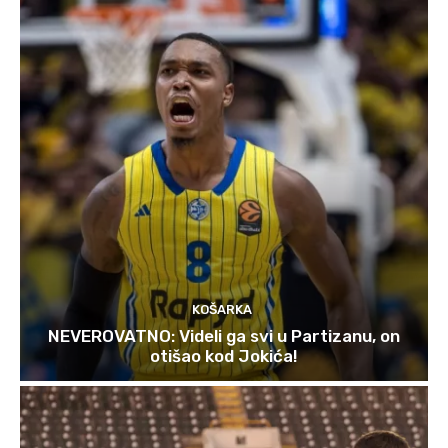
KOŠARKA
NEVEROVATNO: Videli ga svi u Partizanu, on
otišao kod Jokića!