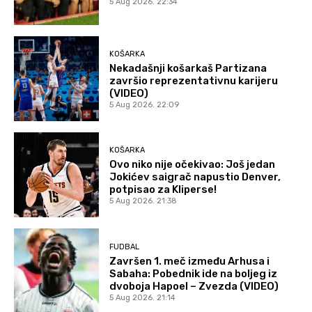
5 Aug 2026. 22:34
KOŠARKA
Nekadašnji košarkaš Partizana
završio reprezentativnu karijeru
(VIDEO)
5 Aug 2026. 22:09
KOŠARKA
Ovo niko nije očekivao: Još jedan
Jokićev saigrač napustio Denver,
potpisao za Kliperse!
5 Aug 2026. 21:38
FUDBAL
Završen 1. meč između Arhusa i
Sabaha: Pobednik ide na boljeg iz
dvoboja Hapoel – Zvezda (VIDEO)
5 Aug 2026. 21:14