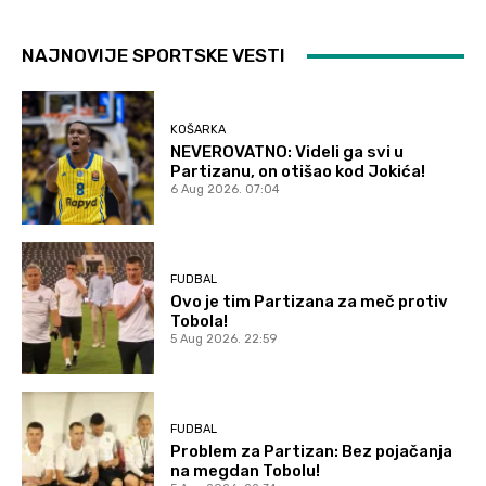
NAJNOVIJE SPORTSKE VESTI
KOŠARKA
NEVEROVATNO: Videli ga svi u
Partizanu, on otišao kod Jokića!
6 Aug 2026. 07:04
FUDBAL
Ovo je tim Partizana za meč protiv
Tobola!
5 Aug 2026. 22:59
FUDBAL
Problem za Partizan: Bez pojačanja
na megdan Tobolu!