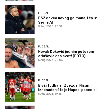
FUDBAL
PSŽ doveo novog golmana, i to iz
Serije A!
5 Aug 2026. 20:37
FUDBAL
Novak Đoković jednim potezom
oduševio ceo svet! (FOTO)
5 Aug 2026. 20:06
FUDBAL
Bivši fudbaler Zvezde: Nisam
iznenađen što je Hapoel pobedio!
5 Aug 2026. 19:38