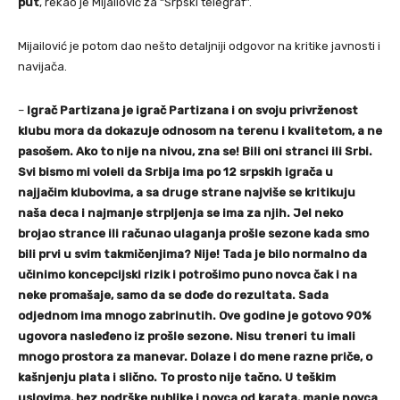
put
, rekao je Mijailović za “Srpski telegraf”.
Mijailović je potom dao nešto detaljniji odgovor na kritike javnosti i
navijača.
–
Igrač Partizana je igrač Partizana i on svoju privrženost
klubu mora da dokazuje odnosom na terenu i kvalitetom, a ne
pasošem. Ako to nije na nivou, zna se! Bili oni stranci ili Srbi.
Svi bismo mi voleli da Srbija ima po 12 srpskih igrača u
najjačim klubovima, a sa druge strane najviše se kritikuju
naša deca i najmanje strpljenja se ima za njih. Jel neko
brojao strance ili računao ulaganja prošle sezone kada smo
bili prvi u svim takmičenjima? Nije! Tada je bilo normalno da
učinimo koncepcijski rizik i potrošimo puno novca čak i na
neke promašaje, samo da se dođe do rezultata. Sada
odjednom ima mnogo zabrinutih. Ove godine je gotovo 90%
ugovora nasleđeno iz prošle sezone. Nisu treneri tu imali
mnogo prostora za manevar. Dolaze i do mene razne priče, o
kašnjenju plata i slično. To prosto nije tačno. U teškim
uslovima, bez podrške publike i novca od karata, manje novca