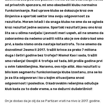
od privatnih sponzora, mi smo obezbedili klubu normalno
funkcionisanje. Rad uprave kluba se dokazuje kroz ove
činjenice a sportski sektor ima svoju odgovornost za
rezultate. Moram istaći i da snaga kluba ne sme da se ogleda
kroz rezultat jedne sezone. Sportski rezultati jesu ono kroz
šta se u očima navijača i javnosti meri uspeh, ali ne smemo da
zaboravimo da nećemo uraditi ništa ako je sve dobro kad smo
prvi, a kada nismo onda nastaje katastrofa. To ne smemo da
dozvolimo! Jesmo li 2017. tražili krivce za preko 7 miliona
duga i četiri godine bez trofeja? Nismo! Kao i sada, tražili
smo rešenja! Osvojili 4 trofeja od tada, bili prošle godine prvi
u svim takmičenjima. Naravno, ovo nije alibi. Ako rezultati u
bilo kom segmentu funkcionisanja kluba izostanu, zna se ko
je za šta odgovoran i ko u kojim situacijama snosi
odgovornost i posledice. O kadrovskim rešenjima odlučuje
klub kada za to dođe vreme, a ne dežurni dušebrižnici!
On je dodao da je cilj da se Partizan vrati na nivo iz 2017. godine.