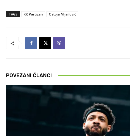
TAGS
KK Partizan
Ostoja Mijailović
POVEZANI ČLANCI