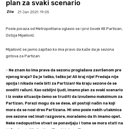
plan za svaki scenario
Zile
21 Jan 2021. 19:05
Posle poraza od Metropolitana oglasio se i prvi čovek KK Partizan,
Ostoja Mijailović.
Mijailović se javno zapitao ko ima pravo da kaže da je sezona
gotova za Partizan.
–
Ne znam ko ima prava da sezonu proglašava završenom pre
njenog kraja? Da je teško, teško je! Ali kraj nije! Predaja nije
opcija i nikada neće biti za Partizan! Na kraju sezone će se
svoditi računi. Kao ozbiljni ljudi, imamo plan za svaki scenario
i iz svake situacije ćemo se truditi da izvučemo maksimum za
Partizan. Porazi mogu da se dese, ali postoji način na koji
mora da se nosi dres Partizana. Mi smo posle nekih utakmica
ove sezone već imali razgovore, moraćemo da ih imamo opet.
Neke nedopustive stvari se ponavljaju i tome se mora stati na