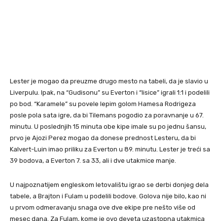
Lester je mogao da preuzme drugo mesto na tabeli, da je slavio u
Liverpulu. Ipak, na “Gudisonu” su Everton i “lisice” igrali 1:1 i podelili
po bod. “Karamele” su povele lepim golom Hamesa Rodrigeza
posle pola sata igre, da bi Tilemans pogodio za poravnanje u 67.
minutu. U poslednjih 15 minuta obe kipe imale su po jednu šansu,
prvo je Ajozi Perez mogao da donese prednost Lesteru, da bi
Kalvert-Luin imao priliku za Everton u 89. minutu. Lester je treći sa
39 bodova, a Everton 7. sa 33, ali i dve utakmice manje.
U najpoznatijem engleskom letovalištu igrao se derbi donjeg dela
tabele, a Brajton i Fulam u podelili bodove. Golova nije bilo, kao ni
u prvom odmeravanju snaga ove dve ekipe pre nešto više od
mesec dana. Za Fulam, kome je ovo deveta uzastopna utakmica