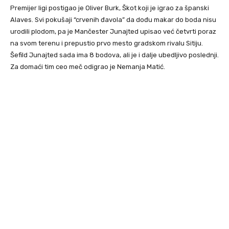
Premijer ligi postigao je Oliver Burk, Škot koji je igrao za španski
Alaves. Svi pokušaji “crvenih đavola” da dođu makar do boda nisu
urodili plodom, pa je Mančester Junajted upisao već četvrti poraz
na svom terenu i prepustio prvo mesto gradskom rivalu Sitiju.
Šefild Junajted sada ima 8 bodova, ali je i dalje ubedljivo poslednji.
Za domaći tim ceo meč odigrao je Nemanja Matić.