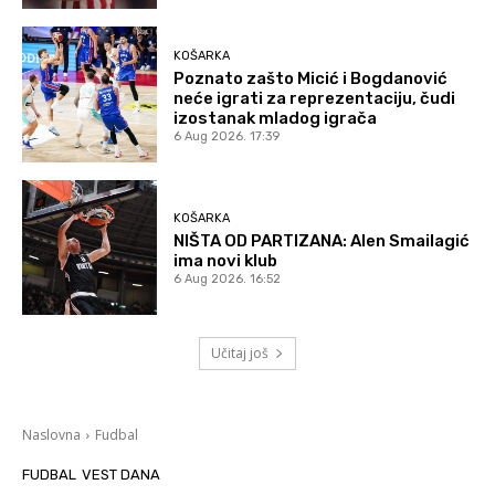
KOŠARKA
Poznato zašto Micić i Bogdanović
neće igrati za reprezentaciju, čudi
izostanak mladog igrača
6 Aug 2026. 17:39
KOŠARKA
NIŠTA OD PARTIZANA: Alen Smailagić
ima novi klub
6 Aug 2026. 16:52
Učitaj još