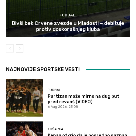
FUDBAL
Bivši bek Crvene zvezde u Mladosti – debituje
protiv doskorašnjeg kluba
NAJNOVIJE SPORTSKE VESTI
FUDBAL
Partizan može mirno na dug put
pred revanš (VIDEO)
6 Aug 2026. 23:08
KOŠARKA
Kenan otkrio da je posredno saznao