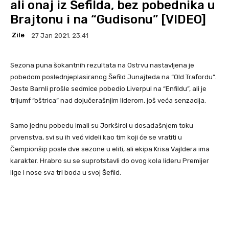
ali onaj iz Šefilda, bez pobednika u
Brajtonu i na “Gudisonu” [VIDEO]
Zile
27 Jan 2021. 23:41
Sezona puna šokantnih rezultata na Ostrvu nastavljena je
pobedom poslednjeplasiranog Šefild Junajteda na “Old Trafordu”.
Jeste Barnli prošle sedmice pobedio Liverpul na “Enfildu”, ali je
trijumf “oštrica” nad dojučerašnjim liderom, još veća senzacija.
Samo jednu pobedu imali su Jorkširci u dosadašnjem toku
prvenstva, svi su ih već videli kao tim koji će se vratiti u
Čempionšip posle dve sezone u eliti, ali ekipa Krisa Vajldera ima
karakter. Hrabro su se suprotstavli do ovog kola lideru Premijer
lige i nose sva tri boda u svoj Šefild.