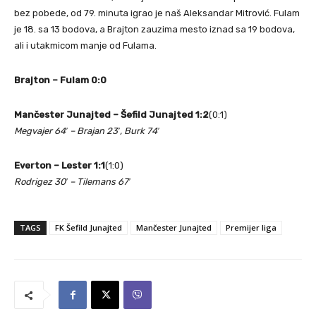
bez pobede, od 79. minuta igrao je naš Aleksandar Mitrović. Fulam
je 18. sa 13 bodova, a Brajton zauzima mesto iznad sa 19 bodova,
ali i utakmicom manje od Fulama.
Brajton – Fulam 0:0
Mančester Junajted – Šefild Junajted 1:2
(0:1)
Megvajer 64′ – Brajan 23′, Burk 74′
Everton – Lester 1:1
(1:0)
Rodrigez 30′ – Tilemans 67′
TAGS
FK Šefild Junajted
Mančester Junajted
Premijer liga