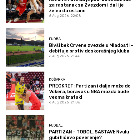
za rastanak sa Zvezdom i da li je
želeo da ostane
6 Aug 2026. 22:08
FUDBAL
Bivši bek Crvene zvezde u Mladosti –
debituje protiv doskorašnjeg kluba
6 Aug 2026. 21:44
KOŠARKA
PREOKRET: Partizan i dalje može do
Vokera, boravak u NBA možda bude
veoma kratak!
6 Aug 2026. 21:06
FUDBAL
PARTIZAN – TOBOL, SASTAVI: Nvulu
gubi Ilićevo poverenje?