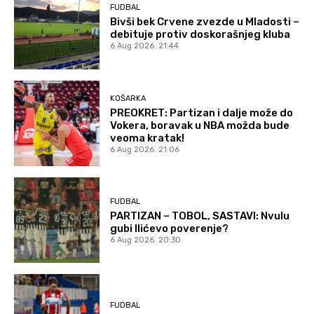
FUDBAL
Bivši bek Crvene zvezde u Mladosti –
debituje protiv doskorašnjeg kluba
6 Aug 2026. 21:44
KOŠARKA
PREOKRET: Partizan i dalje može do
Vokera, boravak u NBA možda bude
veoma kratak!
6 Aug 2026. 21:06
FUDBAL
PARTIZAN – TOBOL, SASTAVI: Nvulu
gubi Ilićevo poverenje?
6 Aug 2026. 20:30
FUDBAL