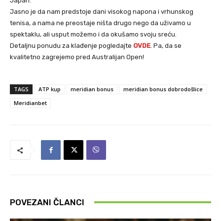
Japan.
Jasno je da nam predstoje dani visokog napona i vrhunskog
tenisa, a nama ne preostaje ništa drugo nego da uživamo u
spektaklu, ali usput možemo i da okušamo svoju sreću.
Detaljnu ponudu za klađenje pogledajte
OVDE
. Pa, da se
kvalitetno zagrejemo pred Australijan Open!
TAGS
ATP kup
meridian bonus
meridian bonus dobrodošlice
Meridianbet
POVEZANI ČLANCI