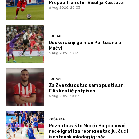
Propao transfer Vasilija Kostova
6 Aug 2026. 20:03
FUDBAL
Doskorašnji golman Partizana u
Mačvi
6 Aug 2026. 19:13
FUDBAL
Za Zvezdu ostao samo pusti san:
Filip Kostić potpisao!
6 Aug 2026. 18:27
KOŠARKA
Poznato zašto Micić i Bogdanović
neće igrati za reprezentaciju, čudi
izostanak mladog igrača