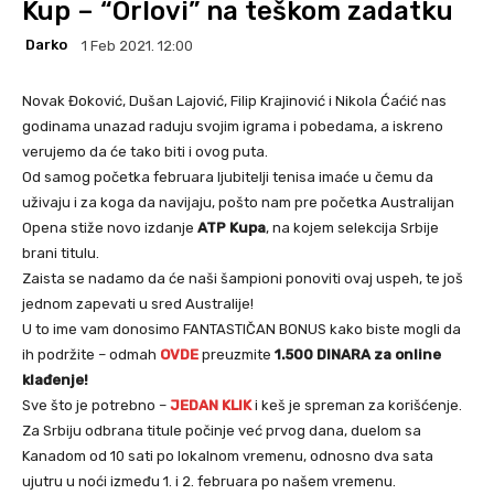
Kup – “Orlovi” na teškom zadatku
Darko
1 Feb 2021. 12:00
Novak Đoković, Dušan Lajović, Filip Krajinović i Nikola Ćaćić nas
godinama unazad raduju svojim igrama i pobedama, a iskreno
verujemo da će tako biti i ovog puta.
Od samog početka februara ljubitelji tenisa imaće u čemu da
uživaju i za koga da navijaju, pošto nam pre početka Australijan
Opena stiže novo izdanje
ATP Kupa
, na kojem selekcija Srbije
brani titulu.
Zaista se nadamo da će naši šampioni ponoviti ovaj uspeh, te još
jednom zapevati u sred Australije!
U to ime vam donosimo FANTASTIČAN BONUS kako biste mogli da
ih podržite – odmah
OVDE
preuzmite
1.500 DINARA za online
klađenje!
Sve što je potrebno –
JEDAN KLIK
i keš je spreman za korišćenje.
Za Srbiju odbrana titule počinje već prvog dana, duelom sa
Kanadom od 10 sati po lokalnom vremenu, odnosno dva sata
ujutru u noći između 1. i 2. februara po našem vremenu.