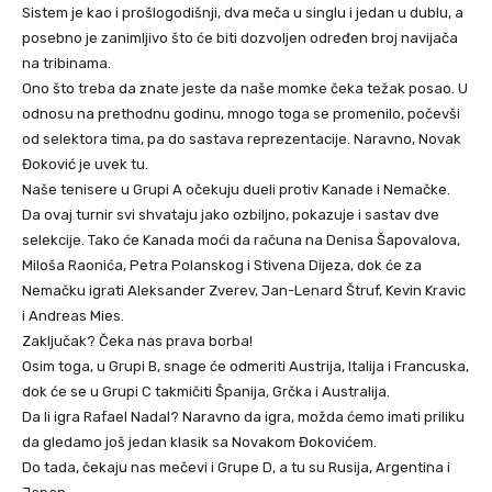
Sistem je kao i prošlogodišnji, dva meča u singlu i jedan u dublu, a
posebno je zanimljivo što će biti dozvoljen određen broj navijača
na tribinama.
Ono što treba da znate jeste da naše momke čeka težak posao. U
odnosu na prethodnu godinu, mnogo toga se promenilo, počevši
od selektora tima, pa do sastava reprezentacije. Naravno, Novak
Đoković je uvek tu.
Naše tenisere u Grupi A očekuju dueli protiv Kanade i Nemačke.
Da ovaj turnir svi shvataju jako ozbiljno, pokazuje i sastav dve
selekcije. Tako će Kanada moći da računa na Denisa Šapovalova,
Miloša Raonića, Petra Polanskog i Stivena Dijeza, dok će za
Nemačku igrati Aleksander Zverev, Jan-Lenard Štruf, Kevin Kravic
i Andreas Mies.
Zaključak? Čeka nas prava borba!
Osim toga, u Grupi B, snage će odmeriti Austrija, Italija i Francuska,
dok će se u Grupi C takmičiti Španija, Grčka i Australija.
Da li igra Rafael Nadal? Naravno da igra, možda ćemo imati priliku
da gledamo još jedan klasik sa Novakom Đokovićem.
Do tada, čekaju nas mečevi i Grupe D, a tu su Rusija, Argentina i