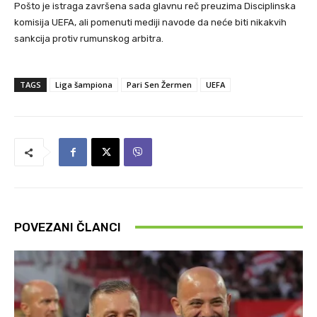
Pošto je istraga završena sada glavnu reč preuzima Disciplinska
komisija UEFA, ali pomenuti mediji navode da neće biti nikakvih
sankcija protiv rumunskog arbitra.
TAGS
Liga šampiona
Pari Sen Žermen
UEFA
POVEZANI ČLANCI