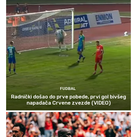
FUDBAL
Radnički došao do prve pobede, prvi gol bivšeg
napadača Crvene zvezde (VIDEO)