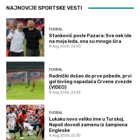
NAJNOVIJE SPORTSKE VESTI
FUDBAL
Stanković posle Pazara: Sve nek ide
na moja leđa, ona su mnogo šira
8 Aug 2026. 23:00
FUDBAL
Radnički došao do prve pobede, prvi
gol bivšeg napadača Crvene zvezde
(VIDEO)
8 Aug 2026. 22:42
FUDBAL
Lukaku novo veliko ime u Turskoj,
Napoli dovodi zamenu iz šampiona
Engleske
8 Aug 2026. 22:30