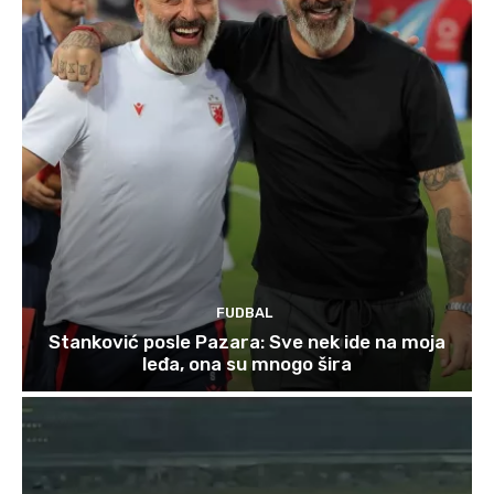
FUDBAL
Stanković posle Pazara: Sve nek ide na moja
leđa, ona su mnogo šira