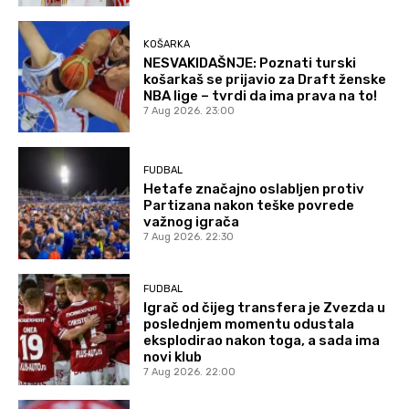
KOŠARKA
NESVAKIDAŠNJE: Poznati turski
košarkaš se prijavio za Draft ženske
NBA lige – tvrdi da ima prava na to!
7 Aug 2026. 23:00
FUDBAL
Hetafe značajno oslabljen protiv
Partizana nakon teške povrede
važnog igrača
7 Aug 2026. 22:30
FUDBAL
Igrač od čijeg transfera je Zvezda u
poslednjem momentu odustala
eksplodirao nakon toga, a sada ima
novi klub
7 Aug 2026. 22:00