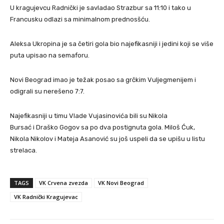
U kragujevcu Radnički je savladao Strazbur sa 11:10 i tako u
Francusku odlazi sa minimalnom prednosšću.
Aleksa Ukropina je sa četiri gola bio najefikasniji i jedini koji se više
puta upisao na semaforu.
Novi Beograd imao je težak posao sa grčkim Vuljegmenijem i
odigrali su nerešeno 7:7.
Najefikasniji u timu Vlade Vujasinovića bili su Nikola
Bursać i Draško Gogov sa po dva postignuta gola. Miloš Ćuk,
Nikola Nikolov i Mateja Asanović su još uspeli da se upišu u listu
strelaca.
TAGS
VK Crvena zvezda
VK Novi Beograd
VK Radnički Kragujevac