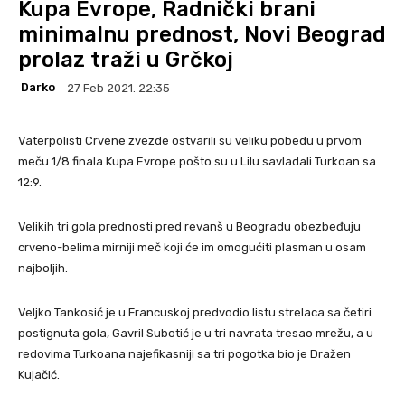
Kupa Evrope, Radnički brani
minimalnu prednost, Novi Beograd
prolaz traži u Grčkoj
Darko
27 Feb 2021. 22:35
Vaterpolisti Crvene zvezde ostvarili su veliku pobedu u prvom
meču 1/8 finala Kupa Evrope pošto su u Lilu savladali Turkoan sa
12:9.
Velikih tri gola prednosti pred revanš u Beogradu obezbeđuju
crveno-belima mirniji meč koji će im omogućiti plasman u osam
najboljih.
Veljko Tankosić je u Francuskoj predvodio listu strelaca sa četiri
postignuta gola, Gavril Subotić je u tri navrata tresao mrežu, a u
redovima Turkoana najefikasniji sa tri pogotka bio je Dražen
Kujačić.