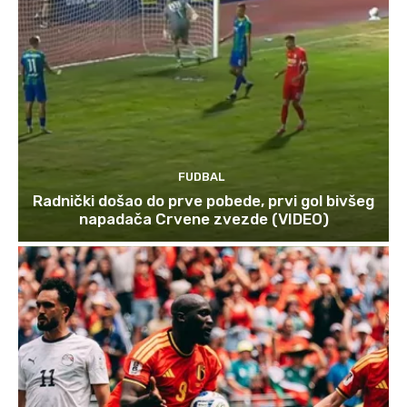
FUDBAL
Radnički došao do prve pobede, prvi gol bivšeg
napadača Crvene zvezde (VIDEO)