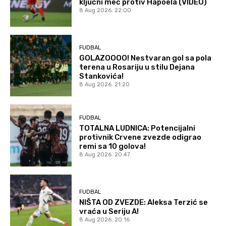
ključni meč protiv Hapoela (VIDEO)
8 Aug 2026. 22:00
FUDBAL
GOLAZOOOO! Nestvaran gol sa pola
terena u Rosariju u stilu Dejana
Stankovića!
8 Aug 2026. 21:20
FUDBAL
TOTALNA LUDNICA: Potencijalni
protivnik Crvene zvezde odigrao
remi sa 10 golova!
8 Aug 2026. 20:47
FUDBAL
NIŠTA OD ZVEZDE: Aleksa Terzić se
vraća u Seriju A!
8 Aug 2026. 20:16