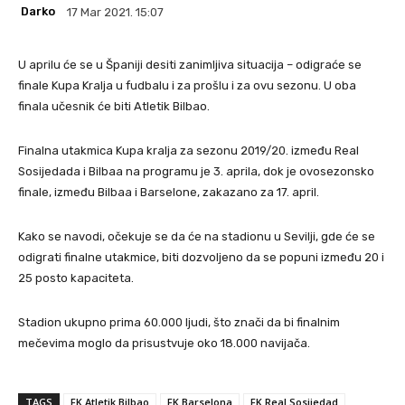
Darko
17 Mar 2021. 15:07
U aprilu će se u Španiji desiti zanimljiva situacija – odigraće se
finale Kupa Kralja u fudbalu i za prošlu i za ovu sezonu. U oba
finala učesnik će biti Atletik Bilbao.
Finalna utakmica Kupa kralja za sezonu 2019/20. između Real
Sosijedada i Bilbaa na programu je 3. aprila, dok je ovosezonsko
finale, između Bilbaa i Barselone, zakazano za 17. april.
Kako se navodi, očekuje se da će na stadionu u Sevilji, gde će se
odigrati finalne utakmice, biti dozvoljeno da se popuni između 20 i
25 posto kapaciteta.
Stadion ukupno prima 60.000 ljudi, što znači da bi finalnim
mečevima moglo da prisustvuje oko 18.000 navijača.
TAGS
FK Atletik Bilbao
FK Barselona
FK Real Sosijedad