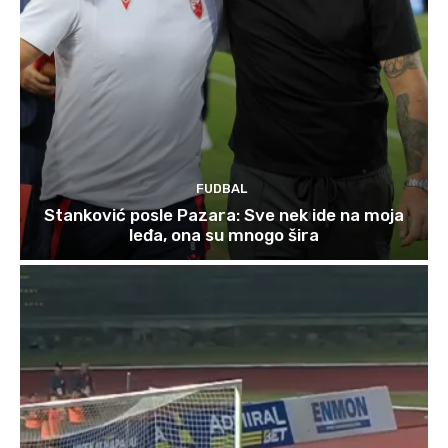
FUDBAL
Stanković posle Pazara: Sve nek ide na moja
leđa, ona su mnogo šira