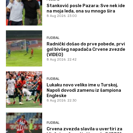
Stanković posle Pazara: Sve nek ide
na moja leđa, ona su mnogo šira
8 Aug 2026. 23:00
FUDBAL
Radnički došao do prve pobede, prvi
gol bivšeg napadača Crvene zvezde
(VIDEO)
8 Aug 2026. 22:42
FUDBAL
Lukaku novo veliko ime u Turskoj,
Napoli dovodi zamenu iz šampiona
Engleske
8 Aug 2026. 22:30
FUDBAL
Crvena zvezda slavila u uvertiri za