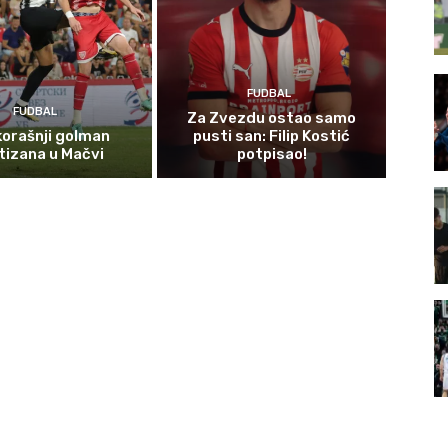
FUDBAL
FUDBAL
Za Zvezdu ostao samo
orašnji golman
pusti san: Filip Kostić
tizana u Mačvi
potpisao!