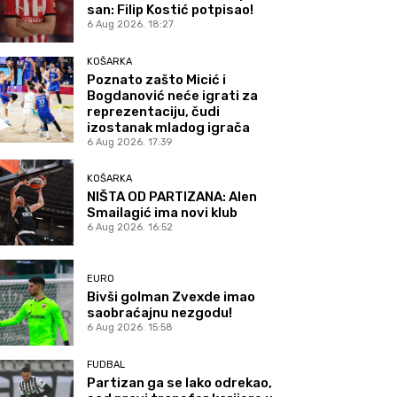
san: Filip Kostić potpisao!
6 Aug 2026. 18:27
KOŠARKA
Poznato zašto Micić i
Bogdanović neće igrati za
reprezentaciju, čudi
izostanak mladog igrača
6 Aug 2026. 17:39
KOŠARKA
NIŠTA OD PARTIZANA: Alen
Smailagić ima novi klub
6 Aug 2026. 16:52
EURO
Bivši golman Zvexde imao
saobraćajnu nezgodu!
6 Aug 2026. 15:58
FUDBAL
Partizan ga se lako odrekao,