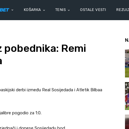
KOŠARKA
TENIS
OSTALE VESTI
REZULT
N
ez pobednika: Remi
a
skijski derbi između Real Sosijedada i Atletik Bilbaa
alibre pogodio za 1:0.
zjednači i donese Sosijedadu bod.