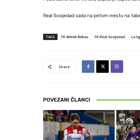
Real Sosijedad sada na petom mestu na tabel
TAGS
FK Atletik Bilbao
FK Real Sosijedad
La li
Share
POVEZANI ČLANCI