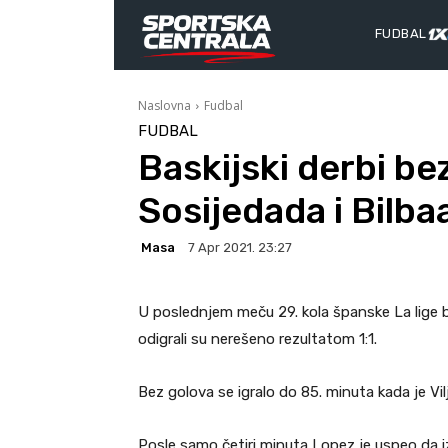
FUDBAL
Naslovna
Fudbal
FUDBAL
Baskijski derbi b
Sosijedada i Bilba
Masa
7 Apr 2021. 23:27
U poslednjem meču 29. kola španske La lige ba
odigrali su nerešeno rezultatom 1:1.
Bez golova se igralo do 85. minuta kada je Vilj
Posle samo četiri minuta Lopez je uspeo da i