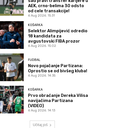
sad pravi transfer karijere u
AEK, crno-belima 30 odsto
od cele transakcije!
6 Aug 2026. 15:31
KOŠARKA
Selektor Alimpijević odredio
18 kandidata za
avgustovski FIBA prozor
6 Aug 2026. 15:02
FUDBAL
Novo pojačanje Partizana:
Oprostio se od bivšeg kluba!
6 Aug 2026. 14:35
KOŠARKA
Prvo obraćanje Dereka Vilisa
navijačima Partizana
(VIDEO)
6 Aug 2026. 14:13
Učitaj još