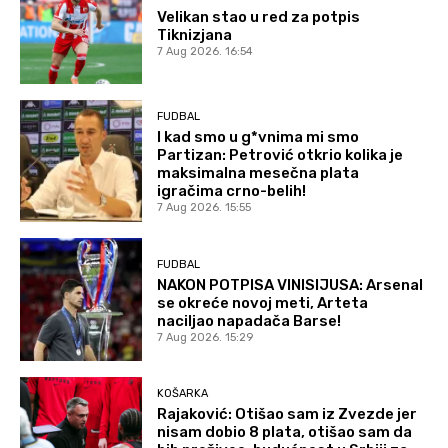
Velikan stao u red za potpis
Tiknizjana
7 Aug 2026. 16:54
FUDBAL
I kad smo u g*vnima mi smo
Partizan: Petrović otkrio kolika je
maksimalna mesečna plata
igračima crno-belih!
7 Aug 2026. 15:55
FUDBAL
NAKON POTPISA VINISIJUSA: Arsenal
se okreće novoj meti, Arteta
naciljao napadača Barse!
7 Aug 2026. 15:29
KOŠARKA
Rajaković: Otišao sam iz Zvezde jer
nisam dobio 8 plata, otišao sam da