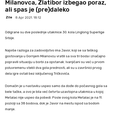
Milanovca, Zlatibor izbegao poraz,
ali spas je (pre)daleko
Zile
8 Apr 2021. 18:12
Odigrane su dve poslednje utakmice 30. kola Linglong Superlige
Srbije.
Najviše razloga za zadovoljstvo ima Javor, koji se sa teškog
gostovanja u Gornjem Milanovcu vratili sa sva tri boda i značajno
popravili situaciju u borbi za opstanak. Ivanjičani su već u prvom
poluvremenu stekli dva gola prednosti, ali su u završnici prvog
dela igre ostali bez isključenog Tričkovića.
Domaćin je u nastavku uspeo samo da dođe do počasnog gola sa
bele tačke, a ovo je bila već četvrta uzastopna utakmica u kojoj
Metalac nije uspeo da pobedi. Posle ovog kola Metalac je na 11.
poziciji sa 38 bodova, dok je Javor na mestu ispod sa bodom
manje.