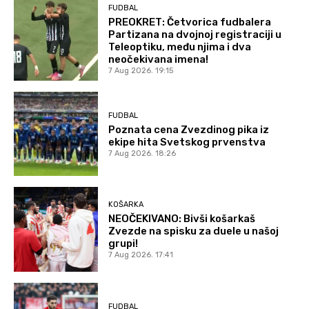
FUDBAL
PREOKRET: Četvorica fudbalera
Partizana na dvojnoj registraciji u
Teleoptiku, među njima i dva
neočekivana imena!
7 Aug 2026. 19:15
FUDBAL
Poznata cena Zvezdinog pika iz
ekipe hita Svetskog prvenstva
7 Aug 2026. 18:26
KOŠARKA
NEOČEKIVANO: Bivši košarkaš
Zvezde na spisku za duele u našoj
grupi!
7 Aug 2026. 17:41
FUDBAL