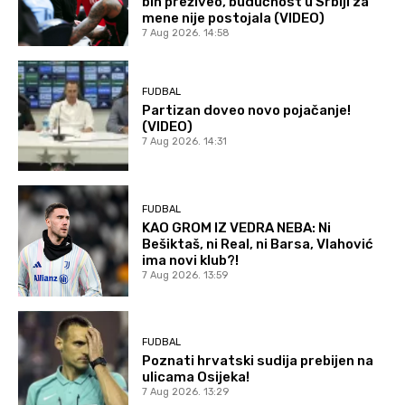
bih preživeo, budućnost u Srbiji za
mene nije postojala (VIDEO)
7 Aug 2026. 14:58
FUDBAL
Partizan doveo novo pojačanje!
(VIDEO)
7 Aug 2026. 14:31
FUDBAL
KAO GROM IZ VEDRA NEBA: Ni
Bešiktaš, ni Real, ni Barsa, Vlahović
ima novi klub?!
7 Aug 2026. 13:59
FUDBAL
Poznati hrvatski sudija prebijen na
ulicama Osijeka!
7 Aug 2026. 13:29