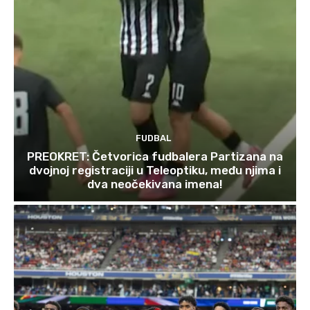
FUDBAL
PREOKRET: Četvorica fudbalera Partizana na
dvojnoj registraciji u Teleoptiku, među njima i
dva neočekivana imena!