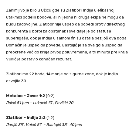
Zanimljivo je bilo u Užicu gde su Zlatibor i Inđija u efikasnoj
utakmici podelili bodove, ali ni jedna ni druga ekipa ne mogu da
budu zadovoljne. Zlatibor nije uspeo da pobedi protiv direktnog
konkurenta u borbi za opstanak i sve dalje je od statusa
superligaša, dok je Inđija u samom finišu ostala bez još dva boda.
Domaćin je uspeo da povede, Bastajić je sa dva gola uspeo da
preokrene već do kraja prvog poluvremena, a tri minuta pre kraja
Vukić je postavio konačan rezultat.
Zlatibor ima 22 boda, 14 manje od sigurne zone, dok je Inđija
osvojila 30.
Metalac – Javor 1:2
(0:2)
Jokić 51’pen – Luković 13′, Pavišić 20′
Zlatibor – Inđija 2:2
(1:2)
Janjić 35′, Vukić 87′ – Bastajić 38′, 40’pen