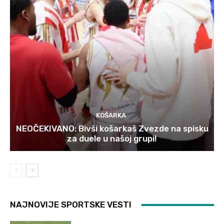
KOŠARKA
NEOČEKIVANO: Bivši košarkaš Zvezde na spisku
za duele u našoj grupi!
NAJNOVIJE SPORTSKE VESTI