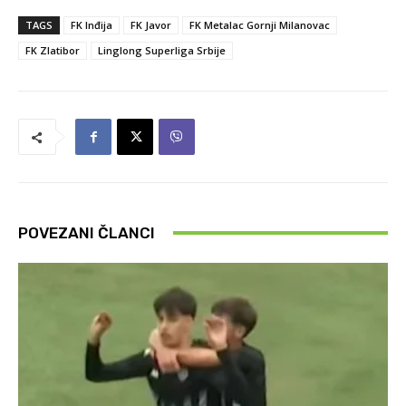
TAGS
FK Inđija
FK Javor
FK Metalac Gornji Milanovac
FK Zlatibor
Linglong Superliga Srbije
POVEZANI ČLANCI