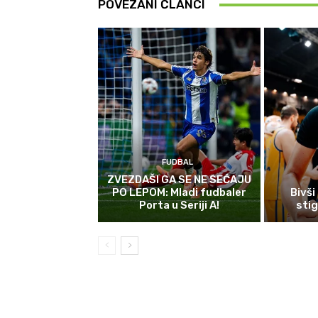
POVEZANI ČLANCI
FUDBAL
ZVEZDAŠI GA SE NE SEĆAJU
PO LEPOM: Mladi fudbaler
Bivši
Porta u Seriji A!
sti