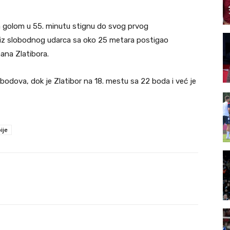
da golom u 55. minutu stignu do svog prvog
 iz slobodnog udarca sa oko 25 metara postigao
mana Zlatibora.
 bodova, dok je Zlatibor na 18. mestu sa 22 boda i već je
ije