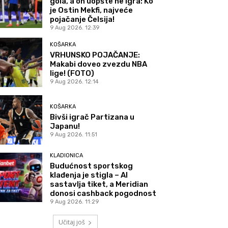
gola, a on uopšte ne igra: Ko
je Ostin Mekfi, najveće
pojačanje Čelsija!
9 Aug 2026. 12:39
KOŠARKA
VRHUNSKO POJAČANJE:
Makabi doveo zvezdu NBA
lige! (FOTO)
9 Aug 2026. 12:14
KOŠARKA
Bivši igrač Partizana u
Japanu!
9 Aug 2026. 11:51
KLADIONICA
Budućnost sportskog
klađenja je stigla – AI
sastavlja tiket, a Meridian
donosi cashback pogodnost
9 Aug 2026. 11:29
Učitaj još