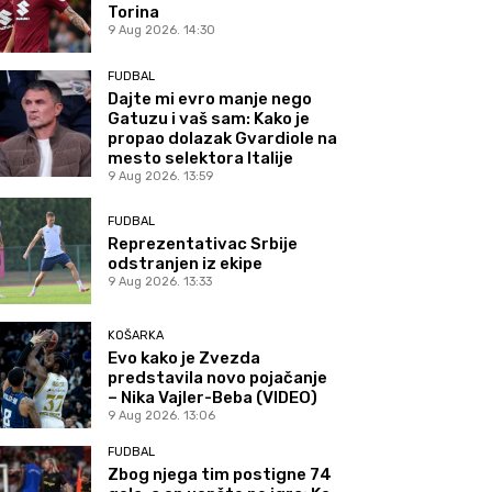
Torina
9 Aug 2026. 14:30
FUDBAL
Dajte mi evro manje nego
Gatuzu i vaš sam: Kako je
propao dolazak Gvardiole na
mesto selektora Italije
9 Aug 2026. 13:59
FUDBAL
Reprezentativac Srbije
odstranjen iz ekipe
9 Aug 2026. 13:33
KOŠARKA
Evo kako je Zvezda
predstavila novo pojačanje
– Nika Vajler-Beba (VIDEO)
9 Aug 2026. 13:06
FUDBAL
Zbog njega tim postigne 74