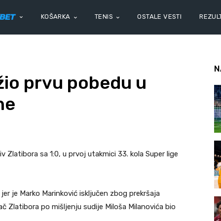
KOŠARKA
TENIS
OSTALE VESTI
REZULT
N
žio prvu pobedu u
ne
v Zlatibora sa 1:0, u prvoj utakmici 33. kola Super lige
 jer je Marko Marinković isključen zbog prekršaja
ač Zlatibora po mišljenju sudije Miloša Milanovića bio