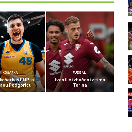
KOŠARKA
FUDBAL
 košarkaš FMP-a
Ivan Ilić izbačen iz tima
gaou Podgoricu
Torina