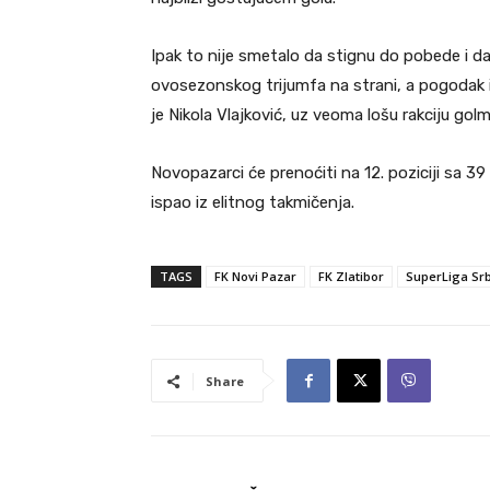
Ipak to nije smetalo da stignu do pobede i 
ovosezonskog trijumfa na strani, a pogodak
je Nikola Vlajković, uz veoma lošu rakciju gol
Novopazarci će prenoćiti na 12. poziciji sa 39
ispao iz elitnog takmičenja.
TAGS
FK Novi Pazar
FK Zlatibor
SuperLiga Srb
Share