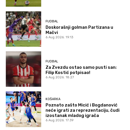
FUDBAL
Doskorašnji golman Partizana u
Mačvi
6 Aug 2026. 19:13
FUDBAL
Za Zvezdu ostao samo pusti san:
Filip Kostić potpisao!
6 Aug 2026. 18:27
KOŠARKA
Poznato zašto Micić i Bogdanović
neće igrati za reprezentaciju, čudi
izostanak mladog igrača
6 Aug 2026. 17:39