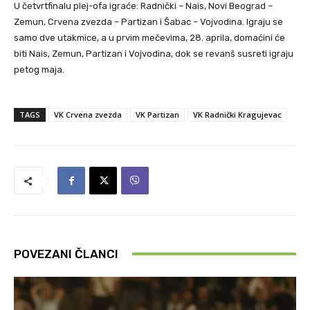
U četvrtfinalu plej-ofa igraće: Radnički – Nais, Novi Beograd –
Zemun, Crvena zvezda – Partizan i Šabac – Vojvodina. Igraju se
samo dve utakmice, a u prvim mečevima, 28. aprila, domaćini će
biti Nais, Zemun, Partizan i Vojvodina, dok se revanš susreti igraju
petog maja.
TAGS
VK Crvena zvezda
VK Partizan
VK Radnički Kragujevac
POVEZANI ČLANCI