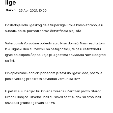
lige
Darko
25 Apr 2021. 10:00
Poslednje kolo ligaškog dela Super lige Srbije kompletirano je u
subotu, pa su poznati parovi četvrtfinala plej-ofa.
Vaterpolisti Vojvodine pobedili su u Nišu domaći Nais rezultatom
8:3 i ligaški deo su završili na petoj poziciji, te će u četvrtfinalu
igrati sa ekipom Šapca, koja je u gostima savladala Novi Beograd
sa 7:4.
Prvoplasirani Radnički pobedom je završio ligaški deo, pošto je
posle velikog preokreta savladao Zemun sa 10:9.
U petak su ubedljivi bili Crvena zvezda i Partizan protiv Starog
Grada i Banjice. Crveno -beli su slavili sa 21:5, dok su crno-beli
savladali gradskog rivala sa 17:5.