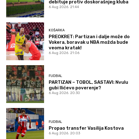
debituje protiv doskorašnjeg kluba
6 Aug 2026. 21:44
KOŠARKA
PREOKRET: Partizan i dalje može do
Vokera, boravak u NBA možda bude
veoma kratak!
6 Aug 2026. 21:06
FUDBAL
PARTIZAN – TOBOL, SASTAVI: Nvulu
gubi Ilićevo poverenje?
6 Aug 2026. 20:30
FUDBAL
Propao transfer Vasilija Kostova
6 Aug 2026. 20:03