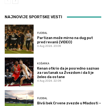
NAJNOVIJE SPORTSKE VESTI
FUDBAL
Partizan može mirno na dug put
pred revanš (VIDEO)
6 Aug 2026. 23:08
KOŠARKA
Kenan otkrio da je posredno saznao
za rastanak sa Zvezdom i da li je
želeo da ostane
6 Aug 2026. 22:08
FUDBAL
Bivši bek Crvene zvezde u Mladosti –