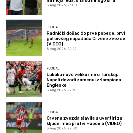
na moja leđa, ona su mnogo šira
8 Aug 2026. 23:00
FUDBAL
Radnički došao do prve pobede, prvi
gol bivšeg napadača Crvene zvezde
(VIDEO)
8 Aug 2026. 22:42
FUDBAL
Lukaku novo veliko ime u Turskoj,
Napoli dovodi zamenu iz šampiona
Engleske
8 Aug 2026. 22:30
FUDBAL
Crvena zvezda slavila u uvertiri za
ključni meč protiv Hapoela (VIDEO)
8 Aug 2026. 22:00