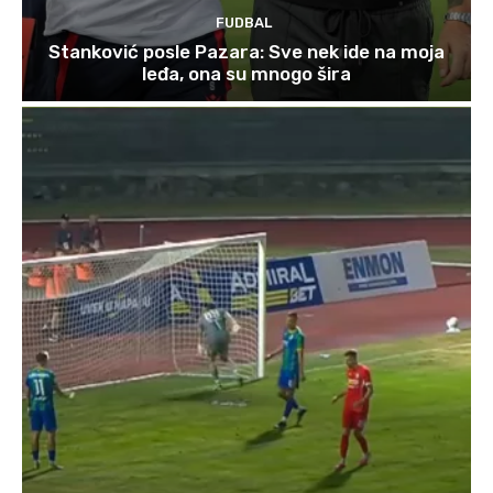
FUDBAL
Stanković posle Pazara: Sve nek ide na moja
leđa, ona su mnogo šira