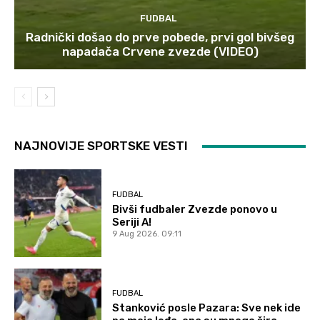
FUDBAL
Radnički došao do prve pobede, prvi gol bivšeg
napadača Crvene zvezde (VIDEO)
NAJNOVIJE SPORTSKE VESTI
FUDBAL
Bivši fudbaler Zvezde ponovo u
Seriji A!
9 Aug 2026. 09:11
FUDBAL
Stanković posle Pazara: Sve nek ide