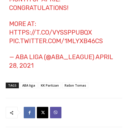
CONGRATULATIONS!
MORE AT:
HTTPS://T.CO/VYSSPPUBQX
PIC.TWITTER.COM/1MLYXB46CS
— ABA LIGA (@ABA_LEAGUE)
APRIL
28, 2021
TAGS
ABA liga
KK Partizan
Rašon Tomas