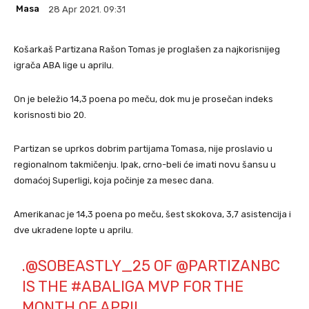
Masa
28 Apr 2021. 09:31
Košarkaš Partizana Rašon Tomas je proglašen za najkorisnijeg
igrača ABA lige u aprilu.
On je beležio 14,3 poena po meču, dok mu je prosečan indeks
korisnosti bio 20.
Partizan se uprkos dobrim partijama Tomasa, nije proslavio u
regionalnom takmičenju. Ipak, crno-beli će imati novu šansu u
domaćoj Superligi, koja počinje za mesec dana.
Amerikanac je 14,3 poena po meču, šest skokova, 3,7 asistencija i
dve ukradene lopte u aprilu.
.
@SOBEASTLY_25
OF
@PARTIZANBC
IS THE
#ABALIGA
MVP FOR THE
MONTH OF APRIL.