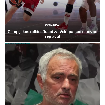
KOŠARKA
Olimpijakos odbio: Dubai za Vokapa nudio novac
i igrača!