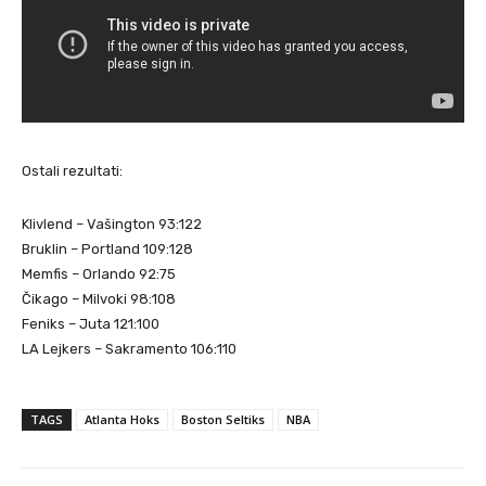
Ostali rezultati:
Klivlend – Vašington 93:122
Bruklin – Portland 109:128
Memfis – Orlando 92:75
Čikago – Milvoki 98:108
Feniks – Juta 121:100
LA Lejkers – Sakramento 106:110
TAGS
Atlanta Hoks
Boston Seltiks
NBA