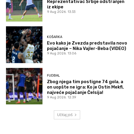
Reprezentativac Srbije odstranjen
iz ekipe
9 Aug 2026. 13:33
KOŠARKA
Evo kako je Zvezda predstavila novo
pojačanje – Nika Vajler-Beba (VIDEO)
9 Aug 2026. 13:06
FUDBAL
Zbog njega tim postigne 74 gola, a
on uopšte ne igra: Ko je Ostin Mekfi,
najveće pojačanje Čelsija!
9 Aug 2026. 12:39
Učitaj još