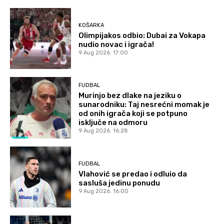
KOŠARKA
Olimpijakos odbio: Dubai za Vokapa
nudio novac i igrača!
9 Aug 2026. 17:00
FUDBAL
Murinjo bez dlake na jeziku o
sunarodniku: Taj nesrećni momak je
od onih igrača koji se potpuno
isključe na odmoru
9 Aug 2026. 16:28
FUDBAL
Vlahović se predao i odluio da
sasluša jedinu ponudu
9 Aug 2026. 16:00