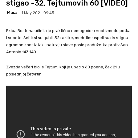
stigao -32, Tejtumovih 60 [VIDEO]
Masa
1 May 2021. 09:45
Ekipa Bostona učinila je praktično nemoguće u noći između petka
i subote. Seltiksi su gubili 32 razlike, međutim uspeli su da stignu
ogroman zaostatak i na kraju slave posle produžetka protiv San
Antonia 143:140.
Zvezda večeri bio je Tejtum, koji je ubacio 60 poena, čak 21 u
poslednjoj četvrtini.