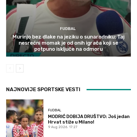
FUDBAL
Murinjo bez dlake na jeziku o sunarodniku: Taj
nesrećni momak je od onih igrača koji se
potpuno isključe na odmoru
NAJNOVIJE SPORTSKE VESTI
FUDBAL
MODRIĆ DOBIJA DRUŠTVO: Još jedan
Hrvat stiže u Milano!
9 Aug 2026. 17:27