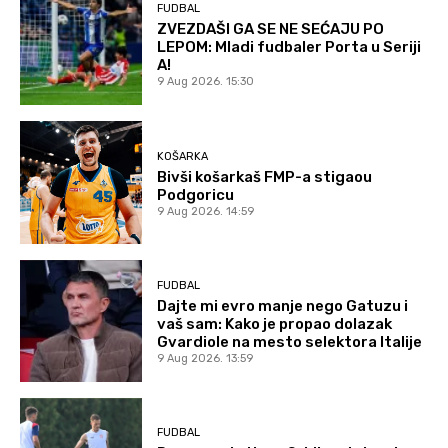
FUDBAL
ZVEZDAŠI GA SE NE SEĆAJU PO
LEPOM: Mladi fudbaler Porta u Seriji
A!
9 Aug 2026. 15:30
KOŠARKA
Bivši košarkaš FMP-a stigaou
Podgoricu
9 Aug 2026. 14:59
FUDBAL
Dajte mi evro manje nego Gatuzu i
vaš sam: Kako je propao dolazak
Gvardiole na mesto selektora Italije
9 Aug 2026. 13:59
FUDBAL