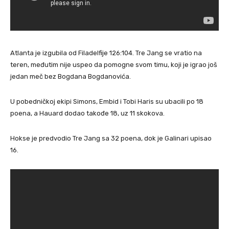
Atlanta je izgubila od Filadelfije 126:104. Tre Jang se vratio na
teren, međutim nije uspeo da pomogne svom timu, koji je igrao još
jedan meč bez Bogdana Bogdanovića.
U pobedničkoj ekipi Simons, Embid i Tobi Haris su ubacili po 18
poena, a Hauard dodao takođe 18, uz 11 skokova.
Hokse je predvodio Tre Jang sa 32 poena, dok je Galinari upisao
16.