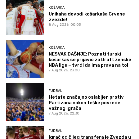
KOŠARKA
Unikaha dovodi košarkaša Crvene
zvezde!
8 Aug 2026. 00:03
KOŠARKA
NESVAKIDAŠNJE: Poznati turski
košarkaš se prijavio za Draft ženske
NBA lige – tvrdi da ima prava na to!
7 Aug 2026. 23:00
FUDBAL
Hetafe značajno oslabljen protiv
Partizana nakon teške povrede
važnog igrača
7 Aug 2026. 22:30
FUDBAL
Igrač od čijeg transfera je Zvezda u