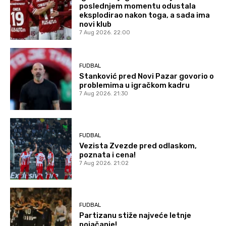
poslednjem momentu odustala
eksplodirao nakon toga, a sada ima
novi klub
7 Aug 2026. 22:00
FUDBAL
Stanković pred Novi Pazar govorio o
problemima u igračkom kadru
7 Aug 2026. 21:30
FUDBAL
Vezista Zvezde pred odlaskom,
poznata i cena!
7 Aug 2026. 21:02
FUDBAL
Partizanu stiže najveće letnje
pojačanje!