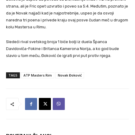
strana, ali je Fric opet uzvratio i poveo sa 5:4. Međutim, poznato je
da je Novak najjači kad je najpotrebnije, uspeo je da osvoji
naredna tri poena i privede kraju ovaj posve čudan meč u drugom
kolu Mastersa u Rimu.
Sledeći rival svetskog broja 1 biće bolji iz duela Španca
Davidoviča-Fokine i Britanca Kamerona Norija, a ko god bude
slavio u tom meču, Đoković će igrati prvi put protiv njega.
TAGS
ATP Masters Rim
Novak Đoković