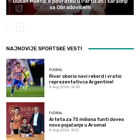
Dušan Miletić o povratku u Partizan i saradnji
sa Obradovićem
NAJNOVIJE SPORTSKE VESTI
FUDBAL
River oborio novi rekord i vratio
reprezentativca Argentine!
8 Aug 2026. 16:30
FUDBAL
Arteta za 75 miliona funti doveo
novo pojačanje u Arsenal
8 Aug 2026. 15:57