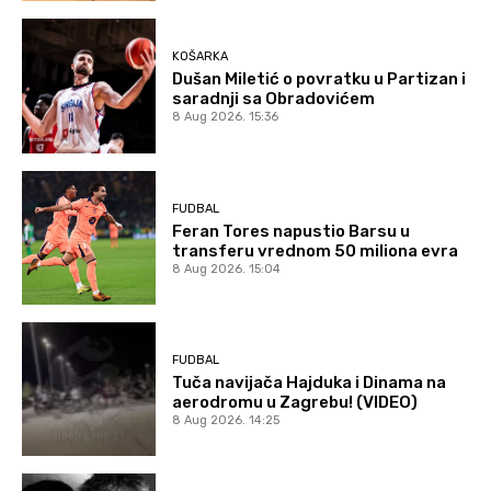
KOŠARKA
Dušan Miletić o povratku u Partizan i
saradnji sa Obradovićem
8 Aug 2026. 15:36
FUDBAL
Feran Tores napustio Barsu u
transferu vrednom 50 miliona evra
8 Aug 2026. 15:04
FUDBAL
Tuča navijača Hajduka i Dinama na
aerodromu u Zagrebu! (VIDEO)
8 Aug 2026. 14:25