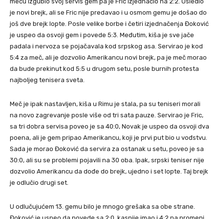
meču izgubio svoj servis gem pa je Fric izjednačio na 2:2. Usledio
je novi brejk, ali se Fric nije predavao i u osmom gemu je došao do
još dve brejk lopte. Posle velike borbe i četiri izjednačenja Đoković
je uspeo da osvoji gem i povede 5:3. Međutim, kiša je sve jače
padala i nervoza se pojačavala kod srpskog asa. Servirao je kod
5:4 za meč, ali je dozvolio Amerikancu novi brejk, pa je meč morao
da bude prekinut kod 5:5 u drugom setu, posle burnih protesta
najboljeg tenisera sveta.
Meč je ipak nastavljen, kiša u Rimu je stala, pa su teniseri morali
na novo zagrevanje posle više od tri sata pauze. Servirao je Fric,
sa tri dobra servisa poveo je sa 40:0, Novak je uspeo da osvoji dva
poena, ali je gem pripao Amerikancu, koji je prvi put bio u vođstvu.
Sada je morao Đoković da servira za ostanak u setu, poveo je sa
30:0, ali su se problemi pojavili na 30 oba. Ipak, srpski teniser nije
dozvolio Amerikancu da dođe do brejk, ujedno i set lopte. Taj brejk
je odlučio drugi set.
U odlučujućem 13. gemu bilo je mnogo grešaka sa obe strane.
Đoković je uspeo da povede sa 2:0, kasnije imao i 4:2 na promeni