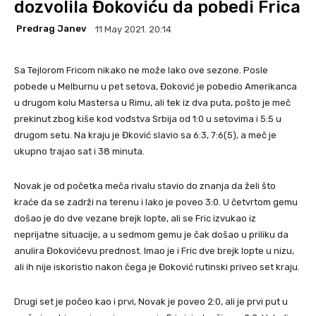
dozvolila Đokoviću da pobedi Frica
Predrag Janev
11 May 2021. 20:14
Sa Tejlorom Fricom nikako ne može lako ove sezone. Posle
pobede u Melburnu u pet setova, Đoković je pobedio Amerikanca
u drugom kolu Mastersa u Rimu, ali tek iz dva puta, pošto je meč
prekinut zbog kiše kod vođstva Srbija od 1:0 u setovima i 5:5 u
drugom setu. Na kraju je Đković slavio sa 6:3, 7:6(5), a meč je
ukupno trajao sat i 38 minuta.
Novak je od početka meča rivalu stavio do znanja da želi što
kraće da se zadrži na terenu i lako je poveo 3:0. U četvrtom gemu
došao je do dve vezane brejk lopte, ali se Fric izvukao iz
neprijatne situacije, a u sedmom gemu je čak došao u priliku da
anulira Đokovićevu prednost. Imao je i Fric dve brejk lopte u nizu,
ali ih nije iskoristio nakon čega je Đoković rutinski priveo set kraju.
Drugi set je počeo kao i prvi, Novak je poveo 2:0, ali je prvi put u