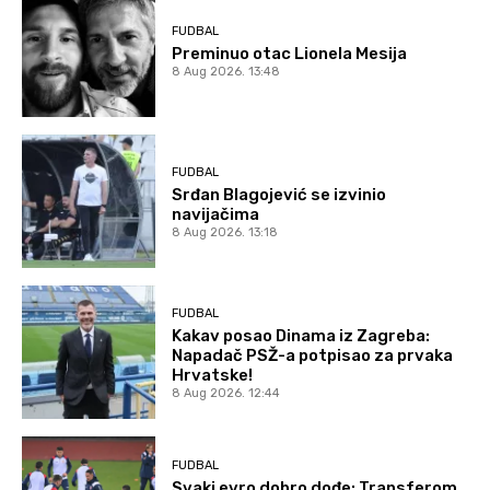
FUDBAL
Preminuo otac Lionela Mesija
8 Aug 2026. 13:48
FUDBAL
Srđan Blagojević se izvinio
navijačima
8 Aug 2026. 13:18
FUDBAL
Kakav posao Dinama iz Zagreba:
Napadač PSŽ-a potpisao za prvaka
Hrvatske!
8 Aug 2026. 12:44
FUDBAL
Svaki evro dobro dođe: Transferom