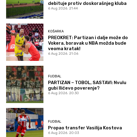
debituje protiv doskorašnjeg kluba
6 Aug 2026. 21:44
KOŠARKA
PREOKRET: Partizan i dalje može do
Vokera, boravak u NBA možda bude
veoma kratak!
6 Aug 2026. 21:06
FUDBAL
PARTIZAN – TOBOL, SASTAVI: Nvulu
gubi Ilićevo poverenje?
6 Aug 2026. 20:30
FUDBAL
Propao transfer Vasilija Kostova
6 Aug 2026. 20:03