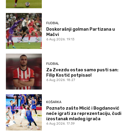
FUDBAL
Doskorašnji golman Partizana u
Mačvi
6 Aug 2026. 19:13
FUDBAL
Za Zvezdu ostao samo pusti san:
Filip Kostić potpisao!
6 Aug 2026. 18:27
KOŠARKA
Poznato zašto Micić i Bogdanović
neće igrati za reprezentaciju, čudi
izostanak mladog igrača
6 Aug 2026. 17:39