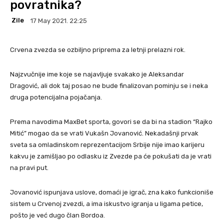
povratnika?
Zile
17 May 2021. 22:25
Crvena zvezda se ozbiljno priprema za letnji prelazni rok.
Najzvučnije ime koje se najavljuje svakako je Aleksandar
Dragović, ali dok taj posao ne bude finalizovan pominju se i neka
druga potencijalna pojačanja.
Prema navodima MaxBet sporta, govori se da bi na stadion “Rajko
Mitić” mogao da se vrati Vukašn Jovanović. Nekadašnji prvak
sveta sa omladinskom reprezentacijom Srbije nije imao karijeru
kakvu je zamišljao po odlasku iz Zvezde pa će pokušati da je vrati
na pravi put.
Jovanović ispunjava uslove, domaći je igrač, zna kako funkcioniše
sistem u Crvenoj zvezdi, a ima iskustvo igranja u ligama petice,
pošto je već dugo član Bordoa.