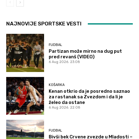
NAJNOVIJE SPORTSKE VESTI
FUDBAL
Partizan može mirno na dug put
pred revanš (VIDEO)
6 Aug 2026. 23:08
KOŠARKA
Kenan otkrio da je posredno saznao
za rastanak sa Zvezdom i da li je
želeo da ostane
6 Aug 2026. 22:08
FUDBAL
Bivši bek Crvene zvezde u Mladosti –