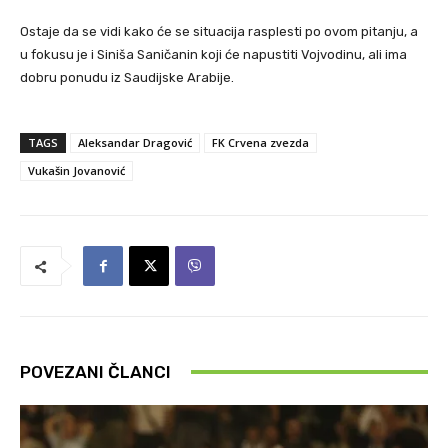
Ostaje da se vidi kako će se situacija rasplesti po ovom pitanju, a
u fokusu je i Siniša Saničanin koji će napustiti Vojvodinu, ali ima
dobru ponudu iz Saudijske Arabije.
TAGS
Aleksandar Dragović
FK Crvena zvezda
Vukašin Jovanović
POVEZANI ČLANCI