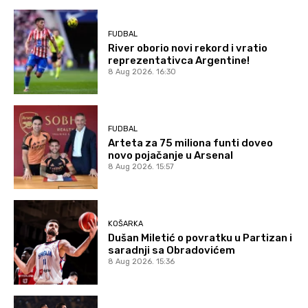
FUDBAL
River oborio novi rekord i vratio
reprezentativca Argentine!
8 Aug 2026. 16:30
FUDBAL
Arteta za 75 miliona funti doveo
novo pojačanje u Arsenal
8 Aug 2026. 15:57
KOŠARKA
Dušan Miletić o povratku u Partizan i
saradnji sa Obradovićem
8 Aug 2026. 15:36