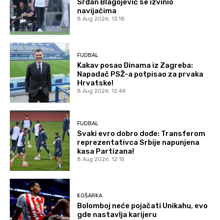
Srđan Blagojević se izvinio
navijačima
8 Aug 2026. 13:18
FUDBAL
Kakav posao Dinama iz Zagreba:
Napadač PSŽ-a potpisao za prvaka
Hrvatske!
8 Aug 2026. 12:44
FUDBAL
Svaki evro dobro dođe: Transferom
reprezentativca Srbije napunjena
kasa Partizana!
8 Aug 2026. 12:15
KOŠARKA
Bolomboj neće pojačati Unikahu, evo
gde nastavlja karijeru