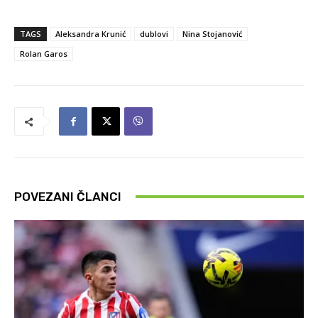
TAGS
Aleksandra Krunić
dublovi
Nina Stojanović
Rolan Garos
POVEZANI ČLANCI