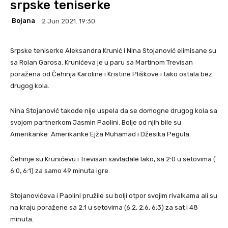
srpske teniserke
Bojana
2 Jun 2021. 19:30
Srpske teniserke Aleksandra Krunić i Nina Stojanović elimisane su
sa Rolan Garosa. Krunićeva je u paru sa Martinom Trevisan
poražena od Čehinja Karoline i Kristine Pliškove i tako ostala bez
drugog kola.
Nina Stojanović takođe nije uspela da se domogne drugog kola sa
svojom partnerkom Jasmin Paolini. Bolje od njih bile su
Amerikanke
Amerikanke Ejža Muhamad i Džesika Pegula.
Čehinje su Krunićevu i Trevisan savladale lako, sa 2:0 u setovima (
6:0, 6:1) za samo 49 minuta igre.
Stojanovićeva i Paolini pružile su bolji otpor svojim rivalkama ali su
na kraju poražene sa 2:1 u setovima (6:2, 2:6, 6:3) za sat i 48
minuta.