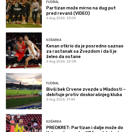
FUDBAL
Partizan može mirno na dug put
pred revanš (VIDEO)
6 Aug 2026. 23:08
KOŠARKA
Kenan otkrio da je posredno saznao
za rastanak sa Zvezdom i da li je
želeo da ostane
6 Aug 2026. 22:08
FUDBAL
Bivši bek Crvene zvezde u Mladosti –
debituje protiv doskorašnjeg kluba
6 Aug 2026. 21:44
KOŠARKA
PREOKRET: Partizan i dalje može do