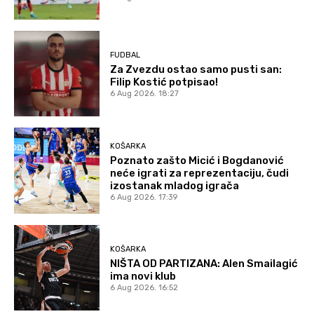
FUDBAL
Za Zvezdu ostao samo pusti san:
Filip Kostić potpisao!
6 Aug 2026. 18:27
KOŠARKA
Poznato zašto Micić i Bogdanović
neće igrati za reprezentaciju, čudi
izostanak mladog igrača
6 Aug 2026. 17:39
KOŠARKA
NIŠTA OD PARTIZANA: Alen Smailagić
ima novi klub
6 Aug 2026. 16:52