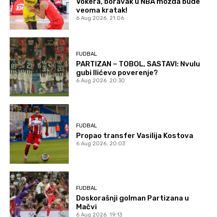
Vokera, boravak u NBA možda bude
veoma kratak!
6 Aug 2026. 21:06
FUDBAL
PARTIZAN – TOBOL, SASTAVI: Nvulu
gubi Ilićevo poverenje?
6 Aug 2026. 20:30
FUDBAL
Propao transfer Vasilija Kostova
6 Aug 2026. 20:03
FUDBAL
Doskorašnji golman Partizana u
Mačvi
6 Aug 2026. 19:13