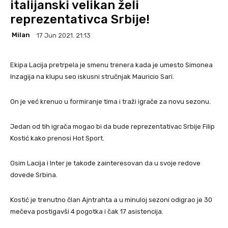
italijanski velikan želi
reprezentativca Srbije!
Milan
17 Jun 2021. 21:13
Ekipa Lacija pretrpela je smenu trenera kada je umesto Simonea
Inzagija na klupu seo iskusni stručnjak Mauricio Sari.
On je već krenuo u formiranje tima i traži igrače za novu sezonu.
Jedan od tih igrača mogao bi da bude reprezentativac Srbije Filip
Kostić kako prenosi Hot Sport.
Osim Lacija i Inter je takođe zainteresovan da u svoje redove
dovede Srbina.
Kostić je trenutno član Ajntrahta a u minuloj sezoni odigrao je 30
mečeva postigavši 4 pogotka i čak 17 asistencija.