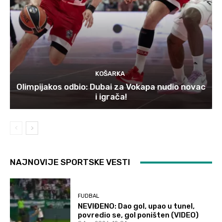
KOŠARKA
Olimpijakos odbio: Dubai za Vokapa nudio novac
i igrača!
NAJNOVIJE SPORTSKE VESTI
FUDBAL
NEVIĐENO: Dao gol, upao u tunel,
povredio se, gol poništen (VIDEO)