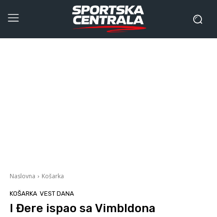
Naslovna
Košarka
KOŠARKA
VEST DANA
I Đere ispao sa Vimbldona