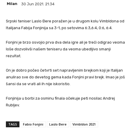
Milan
30 Jun 2021. 21:34
Srpski teniser Laslo Đere poražen je u drugom kolu Vimbldona od
Italijana Fabija Fonjinija sa 3-1, po setovima 6:3,6:4, 0:6, 6:4.
Fonjini je brzo osvojio prva dva dela igre ali je treći odigrao veoma
loše dozvolivši našem teniseru da veoma ubedljivo smanji
rezultat.
On je dobro počeo četvrti set napravljenim brejkom koji je Italijan
anulirao sve do devetog gema kada Fonjini pravi brejk. Imao je još
šansi da se vrati ali ih nije iskoristio.
Fonjinija u borbi za osminu finala očekuje peti nosilac Andrej
Rubljev.
TAGS
Fabio Fonjini
Laslo Đere
Vimbldon 2021