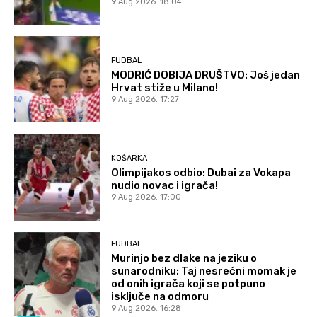
9 Aug 2026. 18:04
FUDBAL
MODRIĆ DOBIJA DRUŠTVO: Još jedan
Hrvat stiže u Milano!
9 Aug 2026. 17:27
KOŠARKA
Olimpijakos odbio: Dubai za Vokapa
nudio novac i igrača!
9 Aug 2026. 17:00
FUDBAL
Murinjo bez dlake na jeziku o
sunarodniku: Taj nesrećni momak je
od onih igrača koji se potpuno
isključe na odmoru
9 Aug 2026. 16:28