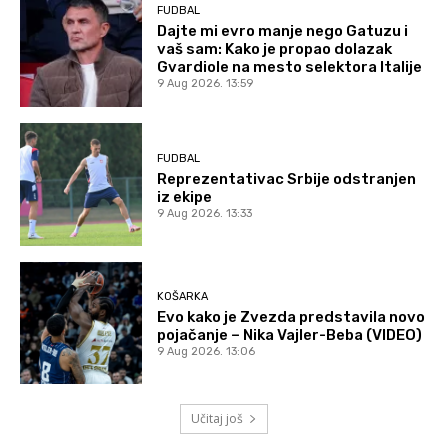
FUDBAL
Dajte mi evro manje nego Gatuzu i
vaš sam: Kako je propao dolazak
Gvardiole na mesto selektora Italije
9 Aug 2026. 13:59
FUDBAL
Reprezentativac Srbije odstranjen
iz ekipe
9 Aug 2026. 13:33
KOŠARKA
Evo kako je Zvezda predstavila novo
pojačanje – Nika Vajler-Beba (VIDEO)
9 Aug 2026. 13:06
Učitaj još