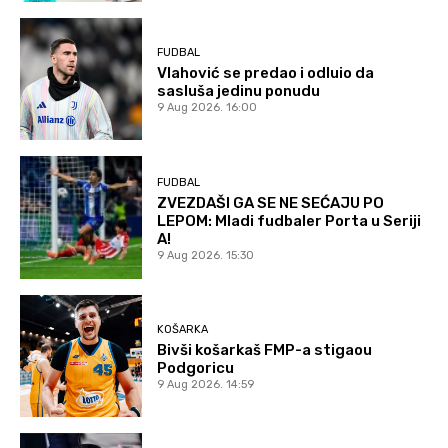
FUDBAL
Vlahović se predao i odluio da
sasluša jedinu ponudu
9 Aug 2026. 16:00
FUDBAL
ZVEZDAŠI GA SE NE SEĆAJU PO
LEPOM: Mladi fudbaler Porta u Seriji
A!
9 Aug 2026. 15:30
KOŠARKA
Bivši košarkaš FMP-a stigaou
Podgoricu
9 Aug 2026. 14:59