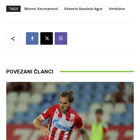
TAGS
Miomir Kecmanović
Roberto Bautista-Agut
Vimbldon
POVEZANI ČLANCI