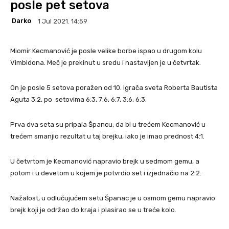
posle pet setova
Darko
1 Jul 2021. 14:59
Miomir Kecmanović je posle velike borbe ispao u drugom kolu
Vimbldona. Meč je prekinut u sredu i nastavljen je u četvrtak.
On je posle 5 setova poražen od 10. igrača sveta Roberta Bautista
Aguta 3:2, po setovima 6:3, 7:6, 6:7, 3:6, 6:3.
Prva dva seta su pripala Špancu, da bi u trećem Kecmanović u
trećem smanjio rezultat u taj brejku, iako je imao prednost 4:1.
U četvrtom je Kecmanović napravio brejk u sedmom gemu, a
potom i u devetom u kojem je potvrdio set i izjednačio na 2:2.
Nažalost, u odlučujućem setu Španac je u osmom gemu napravio
brejk koji je održao do kraja i plasirao se u treće kolo.