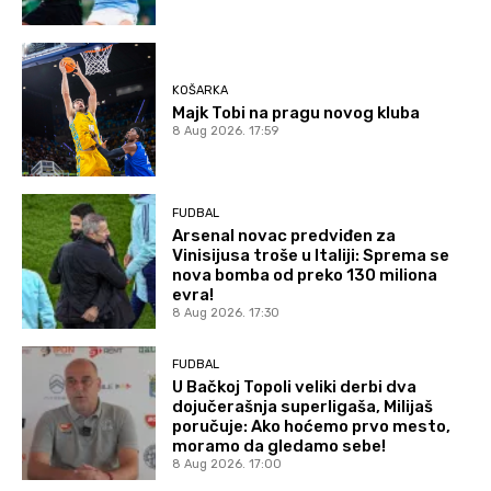
KOŠARKA
Majk Tobi na pragu novog kluba
8 Aug 2026. 17:59
FUDBAL
Arsenal novac predviđen za
Vinisijusa troše u Italiji: Sprema se
nova bomba od preko 130 miliona
evra!
8 Aug 2026. 17:30
FUDBAL
U Bačkoj Topoli veliki derbi dva
dojučerašnja superligaša, Milijaš
poručuje: Ako hoćemo prvo mesto,
moramo da gledamo sebe!
8 Aug 2026. 17:00