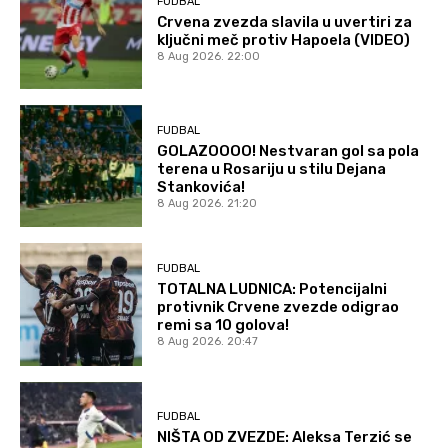
FUDBAL
Crvena zvezda slavila u uvertiri za
ključni meč protiv Hapoela (VIDEO)
8 Aug 2026. 22:00
FUDBAL
GOLAZOOOO! Nestvaran gol sa pola
terena u Rosariju u stilu Dejana
Stankovića!
8 Aug 2026. 21:20
FUDBAL
TOTALNA LUDNICA: Potencijalni
protivnik Crvene zvezde odigrao
remi sa 10 golova!
8 Aug 2026. 20:47
FUDBAL
NIŠTA OD ZVEZDE: Aleksa Terzić se