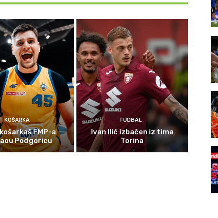
KOŠARKA
FUDBAL
 košarkaš FMP-a
Ivan Ilić izbačen iz tima
gaou Podgoricu
Torina