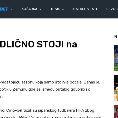
KOŠARKA
TENIS
OSTALE VESTI
REZULT
N
ODLIČNO STOJI na
redstojeću sezonu koja samo što nije počela. Danas je,
optik u Zemunu gde se između ostalog govorilo i o
n.
o. Crno-bel tužili su japanskog fudbalera FIFA zbog
ni direktor Miloš Vazura otkrio, ima razloga za optimizam