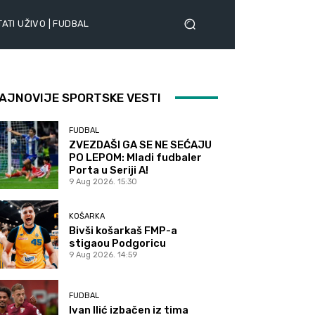
ATI UŽIVO | FUDBAL
AJNOVIJE SPORTSKE VESTI
FUDBAL
ZVEZDAŠI GA SE NE SEĆAJU
PO LEPOM: Mladi fudbaler
Porta u Seriji A!
9 Aug 2026. 15:30
KOŠARKA
Bivši košarkaš FMP-a
stigaou Podgoricu
9 Aug 2026. 14:59
FUDBAL
Ivan Ilić izbačen iz tima