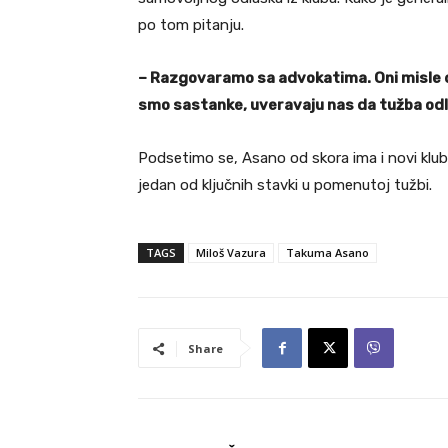
po tom pitanju.
– Razgovaramo sa advokatima. Oni misle da
smo sastanke, uveravaju nas da tužba odl
Podsetimo se, Asano od skora ima i novi kl
jedan od ključnih stavki u pomenutoj tužbi.
TAGS
Miloš Vazura
Takuma Asano
Share