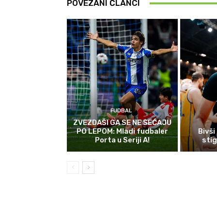
POVEZANI ČLANCI
FUDBAL
ZVEZDAŠI GA SE NE SEĆAJU
PO LEPOM: Mladi fudbaler
Bivši
Porta u Seriji A!
sti