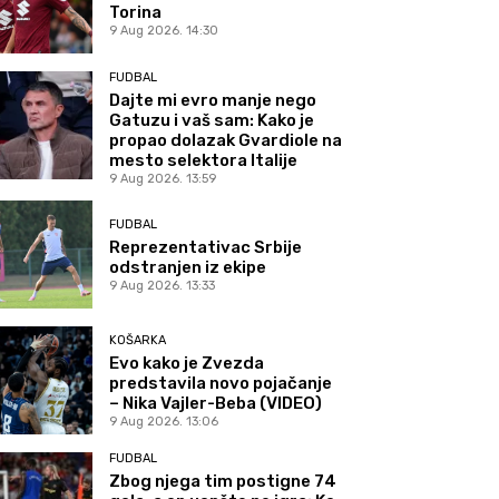
Torina
9 Aug 2026. 14:30
FUDBAL
Dajte mi evro manje nego
Gatuzu i vaš sam: Kako je
propao dolazak Gvardiole na
mesto selektora Italije
9 Aug 2026. 13:59
FUDBAL
Reprezentativac Srbije
odstranjen iz ekipe
9 Aug 2026. 13:33
KOŠARKA
Evo kako je Zvezda
predstavila novo pojačanje
– Nika Vajler-Beba (VIDEO)
9 Aug 2026. 13:06
FUDBAL
Zbog njega tim postigne 74