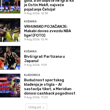
gola, a on uopšte ne igra: Ko
je Ostin Mekfi, najveće
pojačanje Čelsija!
9 Aug 2026. 12:39
KOŠARKA
VRHUNSKO POJAČANJE:
Makabi doveo zvezdu NBA
lige! (FOTO)
9 Aug 2026. 12:14
KOŠARKA
Bivši igrač Partizana u
Japanu!
9 Aug 2026. 11:51
KLADIONICA
Budućnost sportskog
klađenja je stigla – AI
sastavlja tiket, a Meridian
donosi cashback pogodnost
9 Aug 2026. 11:29
Učitaj još