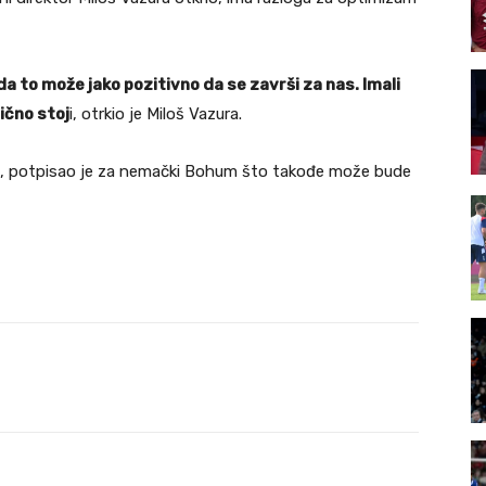
 to može jako pozitivno da se završi za nas. Imali
ično stoj
i, otrkio je Miloš Vazura.
ub, potpisao je za nemački Bohum što takođe može bude