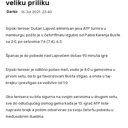
veliku priliku
Darko
16 Jul 2021. 23:40
Srpski teniser Dušan Lajović eliminisan jesa ATP turnira u
Hamburgu, pošto je u četvrtfinalu izgubio od Pabla Karenja Buste
sa 2:0, po setovima 7:6 (7:4), 6:3.
Španac je do pobede nad Lajovićem došao 90 minuta igre.
Srpski teniser je odlično počeo meč, vodio je 4:0 u gemovima u
prvom setu, da bi ga favorizovani Busta stigao, a onda u taj-
brejku i prestigao za vođstvo od 1:0.
Oba tenisera su bila sigurna na svojim servisima u drugom setu,
sve do odlučujućeg osmog gema kada je 13. igrač ATP liste
napravio brejk a potom odservirao za svoju četvrtu pobedu u
međusobnim duelima.