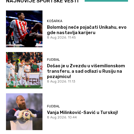
NAJNOVIJE SPORTSKE VESTI
KOŠARKA
Bolomboj neće pojačati Unikahu, evo
gde nastavlja karijeru
8 Aug 2026. 11:45
FUDBAL
Došao je u Zvezdu u višemilionskom
transferu, a sad odlazi u Rusiju na
pozajmicu!
8 Aug 2026. 11:13
FUDBAL
Vanja Milinković-Savić u Turskoj!
8 Aug 2026. 10:44