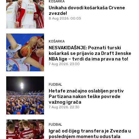
KOŠARKA
Unikaha dovodi košarkaša Crvene
zvezde!
8 Aug 2026. 00:03
KOŠARKA
NESVAKIDAŠNJE: Poznati turski
košarkaš se prijavio za Draft ženske
NBA lige – tvrdi da ima prava na to!
7 Aug 2026. 23:00
FUDBAL
Hetafe značajno oslabljen protiv
Partizana nakon teške povrede
važnog igrača
7 Aug 2026. 22:30
FUDBAL
Igrač od čijeg transfera je Zvezda u
poslednjem momentu odustala