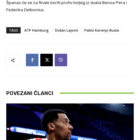
Španac će se za finale boriti protiv boljeg iz duela Benoa Pera i
Federika Delbonisa.
TAGS
ATP Hamburg
Dušan Lajović
Pablo Karenjo Busta
POVEZANI ČLANCI