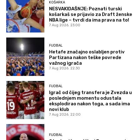
KOŠARKA
NESVAKIDAŠNJE: Poznati turski
košarkaš se prijavio za Draft ženske
NBA lige – tvrdi da ima prava na to!
7 Aug 2026. 23:00
FUDBAL
Hetafe značajno oslabljen protiv
Partizana nakon teške povrede
važnog igrača
7 Aug 2026. 22:30
FUDBAL
Igrač od čijeg transfera je Zvezda u
poslednjem momentu odustala
eksplodirao nakon toga, a sada ima
novi klub
7 Aug 2026. 22:00
FUDBAL