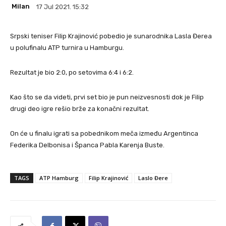
Milan
17 Jul 2021. 15:32
Srpski teniser Filip Krajinović pobedio je sunarodnika Lasla Đerea
u polufinalu ATP turnira u Hamburgu.
Rezultat je bio 2:0, po setovima 6:4 i 6:2.
Kao što se da videti, prvi set bio je pun neizvesnosti dok je Filip
drugi deo igre rešio brže za konačni rezultat.
On će u finalu igrati sa pobednikom meča između Argentinca
Federika Delbonisa i Španca Pabla Karenja Buste.
TAGS
ATP Hamburg
Filip Krajinović
Laslo Đere