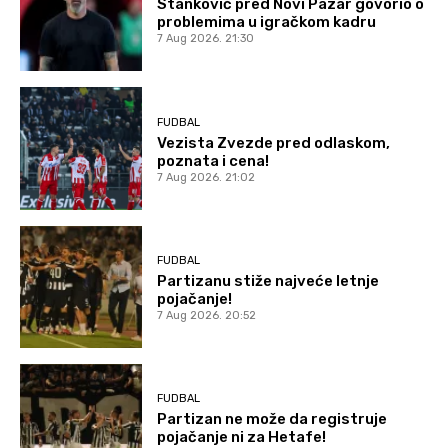
Stanković pred Novi Pazar govorio o
problemima u igračkom kadru
7 Aug 2026. 21:30
FUDBAL
Vezista Zvezde pred odlaskom,
poznata i cena!
7 Aug 2026. 21:02
FUDBAL
Partizanu stiže najveće letnje
pojačanje!
7 Aug 2026. 20:52
FUDBAL
Partizan ne može da registruje
pojačanje ni za Hetafe!