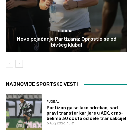
FUDBAL
Novo pojačanje Partizana: Oprostio se od
bivšeg kluba!
NAJNOVIJE SPORTSKE VESTI
FUDBAL
Partizan ga se lako odrekao, sad
pravi transfer karijere u AEK, crno-
belima 30 odsto od cele transakcije!
6 Aug 2026. 15:31