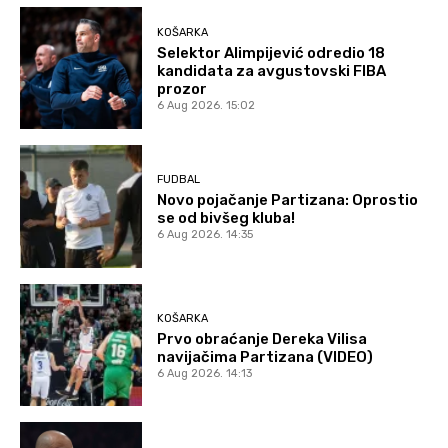
KOŠARKA
Selektor Alimpijević odredio 18
kandidata za avgustovski FIBA
prozor
6 Aug 2026. 15:02
FUDBAL
Novo pojačanje Partizana: Oprostio
se od bivšeg kluba!
6 Aug 2026. 14:35
KOŠARKA
Prvo obraćanje Dereka Vilisa
navijačima Partizana (VIDEO)
6 Aug 2026. 14:13