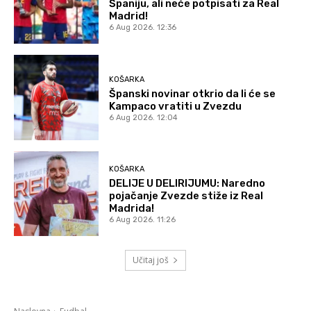
Španiju, ali neće potpisati za Real
Madrid!
6 Aug 2026. 12:36
KOŠARKA
Španski novinar otkrio da li će se
Kampaco vratiti u Zvezdu
6 Aug 2026. 12:04
KOŠARKA
DELIJE U DELIRIJUMU: Naredno
pojačanje Zvezde stiže iz Real
Madrida!
6 Aug 2026. 11:26
Učitaj još