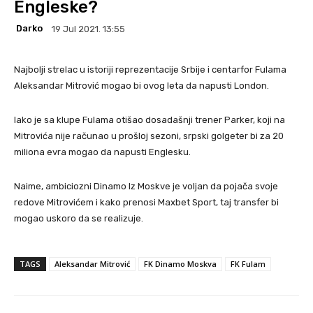
Engleske?
Darko
19 Jul 2021. 13:55
Najbolji strelac u istoriji reprezentacije Srbije i centarfor Fulama
Aleksandar Mitrović mogao bi ovog leta da napusti London.
Iako je sa klupe Fulama otišao dosadašnji trener Parker, koji na
Mitrovića nije računao u prošloj sezoni, srpski golgeter bi za 20
miliona evra mogao da napusti Englesku.
Naime, ambiciozni Dinamo Iz Moskve je voljan da pojača svoje
redove Mitrovićem i kako prenosi Maxbet Sport, taj transfer bi
mogao uskoro da se realizuje.
TAGS
Aleksandar Mitrović
FK Dinamo Moskva
FK Fulam