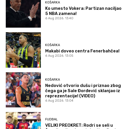
KOŠARKA
Ko umesto Vokera: Partizan naciljao
5 NBA zamena!
6 Aug 2026. 13:40
KOŠARKA
Makabi doveo centra Fenerbahčea!
6 Aug 2026. 13:05
KOŠARKA
Nedović otvorio dušu i priznao zbog
čega ga je Sale Đorđević sklanjao iz
reprezentacije! (VIDEO)
6 Aug 2026. 13:04
FUDBAL
VELIKI PREOKRET: Rodri se seli u