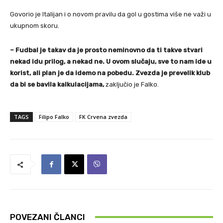
Govorio je Italijan i o novom pravilu da gol u gostima više ne važi u
ukupnom skoru.
– Fudbal je takav da je prosto neminovno da ti takve stvari
nekad idu prilog, a nekad ne. U ovom slučaju, sve to nam ide u
korist, ali plan je da idemo na pobedu. Zvezda je prevelik klub
da bi se bavila kalkulacijama,
zaključio je Falko.
TAGS
Filipo Falko
FK Crvena zvezda
POVEZANI ČLANCI