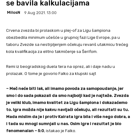
se bavila kalkulacijama
MilosN
9 Aug 2021. 13:00
Crvena zvezda bi prolaskom u plej-of za Ligu šampiona
obezbedila minimum učešće u grupnoj fazi Lige Evrope, pa u
taboru Zvezde sa nestrpljenjem očekuju revanš utakmicu trećeg
kola kvalifikacija za elitno takmičenje sa Šerifom.
Remi iz beogradskog duela tera na oprez, ali i daje nadu u
prolazak. O tome je govorio Falko za klupski sajt
– Meč neće biti lak, ali imamo povoda za samopoudanje, jer
smo i do sada pokazali da smo najbolji kad je najteže. Zvezda
je veliki klub, imamo kvalitet za Ligu šampiona i dokazaćemo
to. Igra možda nije kakvu navijači očekuju, ali rezultati su tu.
Mada mislim da je i protiv Kairata igra bila i više nego dobra, a
i tada su mnogi sumnjali u nas. Osim igre i rezultat je bio
fenomenalan – 5:0
, istakao je Falko.