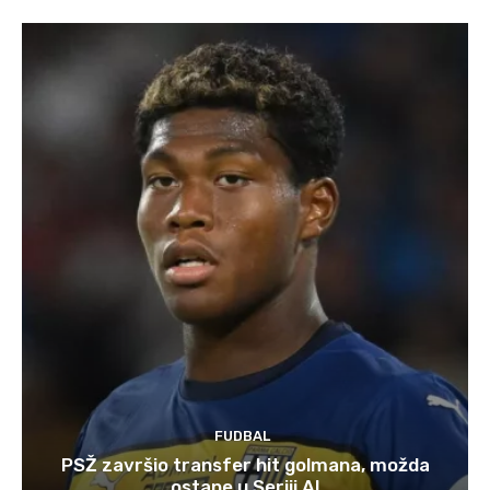
FUDBAL
PSŽ završio transfer hit golmana, možda
ostane u Seriji A!