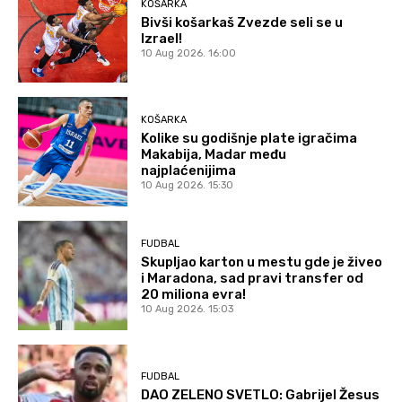
KOŠARKA
Bivši košarkaš Zvezde seli se u
Izrael!
10 Aug 2026. 16:00
KOŠARKA
Kolike su godišnje plate igračima
Makabija, Madar među
najplaćenijima
10 Aug 2026. 15:30
FUDBAL
Skupljao karton u mestu gde je živeo
i Maradona, sad pravi transfer od
20 miliona evra!
10 Aug 2026. 15:03
FUDBAL
DAO ZELENO SVETLO: Gabrijel Žesus