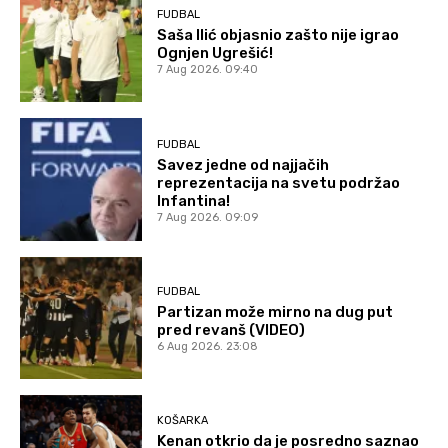
FUDBAL
Saša Ilić objasnio zašto nije igrao
Ognjen Ugrešić!
7 Aug 2026. 09:40
FUDBAL
Savez jedne od najjačih
reprezentacija na svetu podržao
Infantina!
7 Aug 2026. 09:09
FUDBAL
Partizan može mirno na dug put
pred revanš (VIDEO)
6 Aug 2026. 23:08
KOŠARKA
Kenan otkrio da je posredno saznao