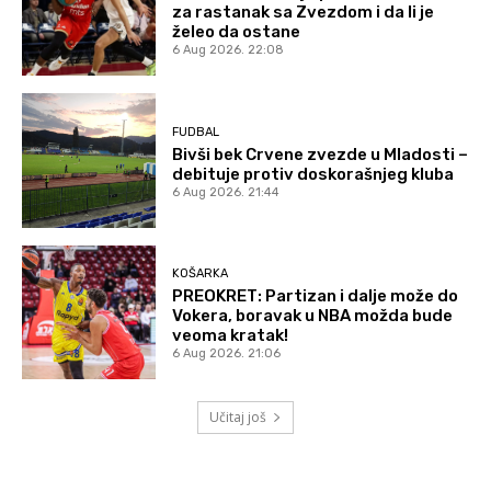
za rastanak sa Zvezdom i da li je
želeo da ostane
6 Aug 2026. 22:08
FUDBAL
Bivši bek Crvene zvezde u Mladosti –
debituje protiv doskorašnjeg kluba
6 Aug 2026. 21:44
KOŠARKA
PREOKRET: Partizan i dalje može do
Vokera, boravak u NBA možda bude
veoma kratak!
6 Aug 2026. 21:06
Učitaj još