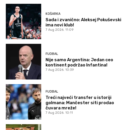
KOŠARKA
Sada i zvanično: Aleksej Pokuševski
ima novi klub!
7 Aug 2026. 11:09
FUDBAL
Nije samo Argentina: Jedan ceo
kontinent podržao Infantina!
7 Aug 2026. 10:39
FUDBAL
Treći najveći transfer u istoriji
golmana: Mančester siti prodao
čuvara mreže!
7 Aug 2026. 10:11