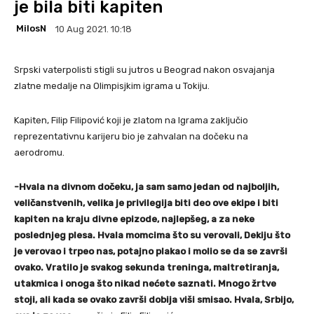
je bila biti kapiten
MilosN
10 Aug 2021. 10:18
Srpski vaterpolisti stigli su jutros u Beograd nakon osvajanja
zlatne medalje na Olimpisjkim igrama u Tokiju.
Kapiten, Filip Filipović koji je zlatom na Igrama zaključio
reprezentativnu karijeru bio je zahvalan na dočeku na
aerodromu.
-Hvala na divnom dočeku, ja sam samo jedan od najboljih,
veličanstvenih, velika je privilegija biti deo ove ekipe i biti
kapiten na kraju divne epizode, najlepšeg, a za neke
poslednjeg plesa. Hvala momcima što su verovali, Dekiju što
je verovao i trpeo nas, potajno plakao i molio se da se završi
ovako. Vratilo je svakog sekunda treninga, maltretiranja,
utakmica i onoga što nikad nećete saznati. Mnogo žrtve
stoji, ali kada se ovako završi dobija viši smisao. Hvala, Srbijo,