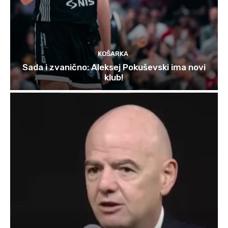
KOŠARKA
Sada i zvanično: Aleksej Pokuševski ima novi
klub!