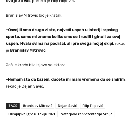
ovo je za vas
, poručio je Filip Filipović
.
Branislav Mitrović bio je kratak:
-Osvojili smo drugo zlato, najveći uspeh u istoriji srpskog
sporta, samo mi znamo koliko smo se trudili i ginuli za ovaj
uspeh. Hvala svima na podršci, ali pre svega mojoj ekipi
, rekao
je
Branislav Mitrović
.
Još je kraća bila izjava selektora:
-Nemam šta da kažem, daćete mi malo vremena da se smirim
,
rekao je Dejan Savić.
TAGS
Branislav Mitrović
Dejan Savić
Filip Filipović
Olimpijske igre u Tokiju 2021
Vaterpolo reprezentacija Srbije