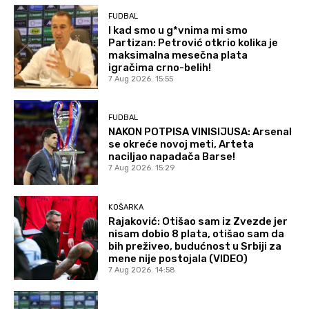
FUDBAL
I kad smo u g*vnima mi smo
Partizan: Petrović otkrio kolika je
maksimalna mesečna plata
igračima crno-belih!
7 Aug 2026. 15:55
FUDBAL
NAKON POTPISA VINISIJUSA: Arsenal
se okreće novoj meti, Arteta
naciljao napadača Barse!
7 Aug 2026. 15:29
KOŠARKA
Rajaković: Otišao sam iz Zvezde jer
nisam dobio 8 plata, otišao sam da
bih preživeo, budućnost u Srbiji za
mene nije postojala (VIDEO)
7 Aug 2026. 14:58