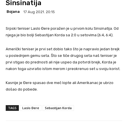
Sinsinatija
Bojana
17 Aug 2021. 20:15
Srpski teniser Laslo Đere poražen je u prvom kolu Sinsinatija. Od
njega je bio bolji Sebastijan Korda sa 2:0 u setovima (6:4, 6:4).
Američki teniser je prvi set dobio tako što je napravio jedan brejk
u poslednjem gemu seta. Što se tiče drugog seta naš teniser je
prvi stigao do prednosti ali nije uspeo da potvrdi brejk, Korda je
nakon toga uzvratio istom merom i preokrenuo set u svoju korist.
Kasnije je Đere spasao dve meč lopte ali Amerikanac je ubrzo
došao do pobede.
TAGS
Laslo Đere
Sebastijan Korda