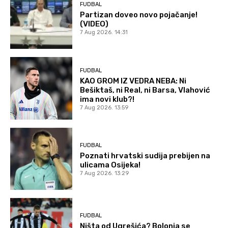
FUDBAL
Partizan doveo novo pojačanje!
(VIDEO)
7 Aug 2026. 14:31
FUDBAL
KAO GROM IZ VEDRA NEBA: Ni
Bešiktaš, ni Real, ni Barsa, Vlahović
ima novi klub?!
7 Aug 2026. 13:59
FUDBAL
Poznati hrvatski sudija prebijen na
ulicama Osijeka!
7 Aug 2026. 13:29
FUDBAL
Ništa od Ugrešića? Bolonja se