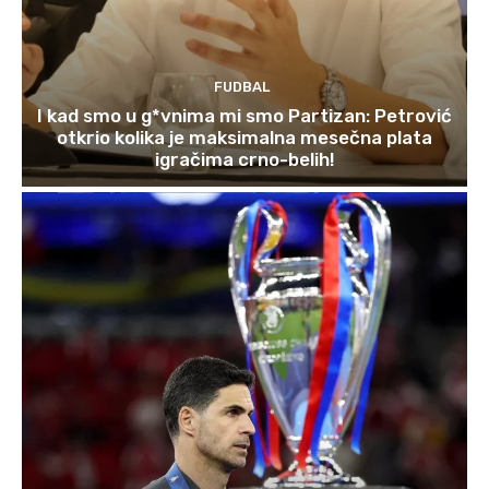
FUDBAL
I kad smo u g*vnima mi smo Partizan: Petrović
otkrio kolika je maksimalna mesečna plata
igračima crno-belih!