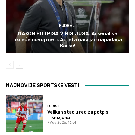
FUDBAL
NAKON POTPISA VINISIJUSA: Arsenal se
okreće novoj meti, Arteta naciljao napadača
Barse!
NAJNOVIJE SPORTSKE VESTI
FUDBAL
Velikan stao u red za potpis
Tiknizjana
7 Aug 2026. 16:54