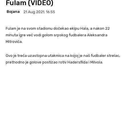
Fulam (VIDEO)
Bojana
21 Aug 2021. 16:55
Fulam je na svom stadionu dočekao ekipu Hala, a nakon 22
minuta igre već vodi golom srpskog fudbalera Aleksandra
Mitrovića.
Ovo je treća uzastopna utakmica na kojoj je naš fudbaler strelac,
prethodno je golove postizao rotiv Hadersfilda i Milvola.