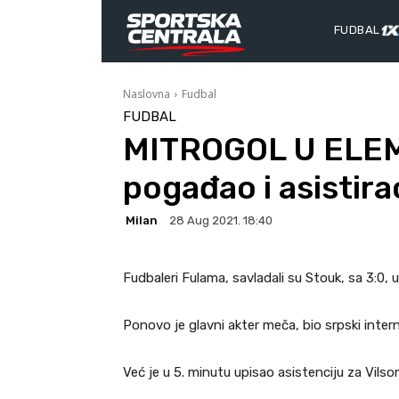
FUDBAL
Naslovna
Fudbal
FUDBAL
MITROGOL U ELEM
pogađao i asistira
Milan
28 Aug 2021. 18:40
Fudbaleri Fulama, savladali su Stouk, sa 3:0,
Ponovo je glavni akter meča, bio srpski inter
Već je u 5. minutu upisao asistenciju za Vils