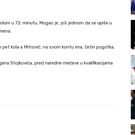
golom u 72. minutu. Mogao je, još jednom da se upiše u
emena.
n pet kola a Mitrović, na svom kontu ima, četiri pogotka.
ana Stojkovića, pred naredne mečeve u kvalifikacijama