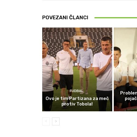
POVEZANI ČLANCI
FUDBAL
Problem
Ovo je tim Partizana za meč
poja
protiv Tobola!