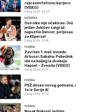
reprezentativnu karijeru
(VIDEO)
5 Aug 2026. 22:09
KOŠARKA
Ovo niko nije očekivao: Još
jedan Jokićev saigrač
napustio Denver, potpisao
za Kliperse!
5 Aug 2026. 21:38
FUDBAL
Završen 1. meč između
Arhusa i Sabaha: Pobednik
ide na boljeg iz dvoboja
Hapoel – Zvezda (VIDEO)
5 Aug 2026. 21:14
FUDBAL
PSŽ doveo novog golmana, i
to iz Serije A!
5 Aug 2026. 20:37
FUDBAL
Novak Đoković jednim