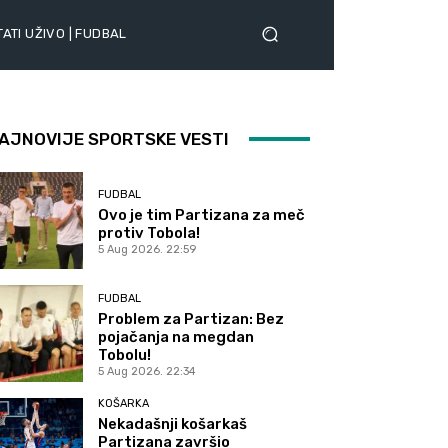
ATI UŽIVO | FUDBAL
AJNOVIJE SPORTSKE VESTI
FUDBAL
Ovo je tim Partizana za meč
protiv Tobola!
5 Aug 2026. 22:59
FUDBAL
Problem za Partizan: Bez
pojačanja na megdan
Tobolu!
5 Aug 2026. 22:34
KOŠARKA
Nekadašnji košarkaš
Partizana završio