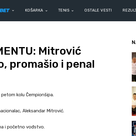
KOŠARKA
TENIS
OSTALE VESTI
REZULT
N
ENTU: Mitrović
o, promašio i penal
 u petom kolu Čempionšipa.
nacionalac, Aleksandar Mitrović.
ona i početno vođstvo.