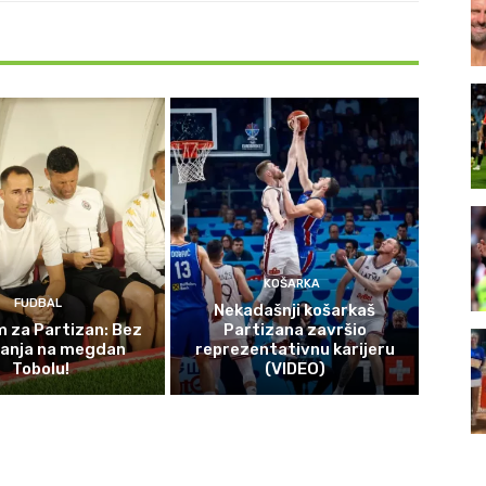
KOŠARKA
FUDBAL
Nekadašnji košarkaš
 za Partizan: Bez
Partizana završio
čanja na megdan
reprezentativnu karijeru
Tobolu!
(VIDEO)