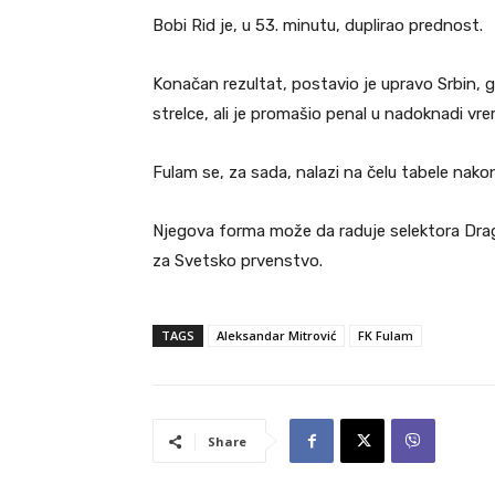
Bobi Rid je, u 53. minutu, duplirao prednost.
Konačan rezultat, postavio je upravo Srbin, 
strelce, ali je promašio penal u nadoknadi vr
Fulam se, za sada, nalazi na čelu tabele nako
Njegova forma može da raduje selektora Drag
za Svetsko prvenstvo.
TAGS
Aleksandar Mitrović
FK Fulam
Share