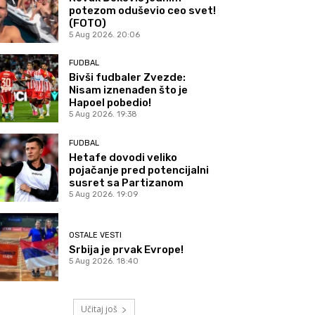
potezom oduševio ceo svet!
(FOTO)
5 Aug 2026. 20:06
FUDBAL
Bivši fudbaler Zvezde:
Nisam iznenađen što je
Hapoel pobedio!
5 Aug 2026. 19:38
FUDBAL
Hetafe dovodi veliko
pojačanje pred potencijalni
susret sa Partizanom
5 Aug 2026. 19:09
OSTALE VESTI
Srbija je prvak Evrope!
5 Aug 2026. 18:40
Učitaj još