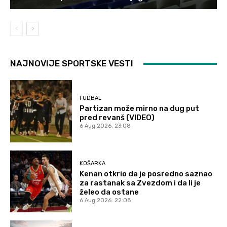
NAJNOVIJE SPORTSKE VESTI
FUDBAL
Partizan može mirno na dug put
pred revanš (VIDEO)
6 Aug 2026. 23:08
KOŠARKA
Kenan otkrio da je posredno saznao
za rastanak sa Zvezdom i da li je
želeo da ostane
6 Aug 2026. 22:08