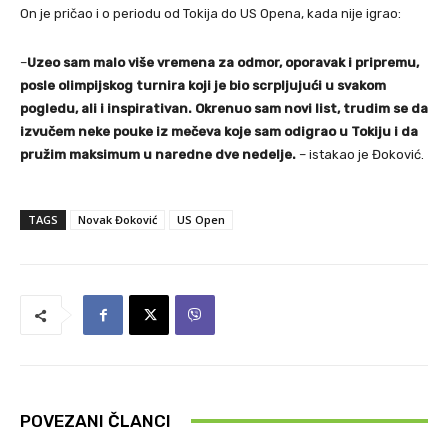
On je pričao i o periodu od Tokija do US Opena, kada nije igrao:
–
Uzeo sam malo više vremena za odmor, oporavak i pripremu,
posle olimpijskog turnira koji je bio scrpljujući u svakom
pogledu, ali i inspirativan. Okrenuo sam novi list, trudim se da
izvučem neke pouke iz mečeva koje sam odigrao u Tokiju i da
pružim maksimum u naredne dve nedelje.
– istakao je Đoković.
TAGS
Novak Đoković
US Open
POVEZANI ČLANCI