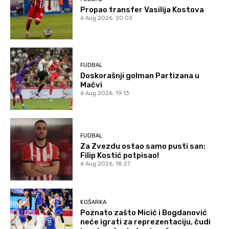
Propao transfer Vasilija Kostova
6 Aug 2026. 20:03
FUDBAL
Doskorašnji golman Partizana u
Mačvi
6 Aug 2026. 19:13
FUDBAL
Za Zvezdu ostao samo pusti san:
Filip Kostić potpisao!
6 Aug 2026. 18:27
KOŠARKA
Poznato zašto Micić i Bogdanović
neće igrati za reprezentaciju, čudi