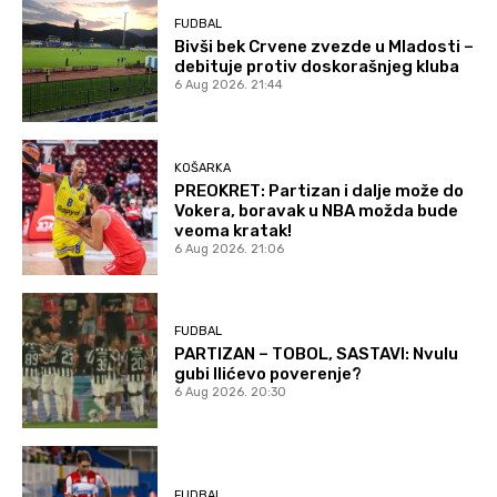
FUDBAL
Bivši bek Crvene zvezde u Mladosti –
debituje protiv doskorašnjeg kluba
6 Aug 2026. 21:44
KOŠARKA
PREOKRET: Partizan i dalje može do
Vokera, boravak u NBA možda bude
veoma kratak!
6 Aug 2026. 21:06
FUDBAL
PARTIZAN – TOBOL, SASTAVI: Nvulu
gubi Ilićevo poverenje?
6 Aug 2026. 20:30
FUDBAL