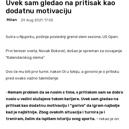
Uvek sam gledao na pritisak kao
dodatnu motivaciju
Milan
29 Aug 2021. 17:05
Sutra u Njujorku, počinje poslednji grend slem sezone, US Open.
Prvi teniser sveta, Novak Đoković, došao je spreman za osvajanje
“Kalendarskog slema”.
Ovo će mu biti prvi turnir, nakon OI u tokiju, a govorio je o pritisku
pred ovako važno takmičenje.
–
Nemam problem da se nosim s time, s pritiskom sam se dobro
nosio u većini slučajeva tokom karijere. Uvek sam gledao na
pritisak kao dodatnu motivaciju i “gorivo” da igram najbolje
kad je najbitnije. Zbog ovakvih situacija i turnira ja i
treniram, želim da ispišem istoriju svog sporta.
– rekao je on.