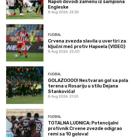
Napoli dovodi zamenu iz šampiona
Engleske
8 Aug 2026. 22:30
FUDBAL
Crvena zvezda slavila u uvertiri za
ključni meč protiv Hapoela (VIDEO)
8 Aug 2026. 22:00
FUDBAL
GOLAZOOOO! Nestvaran gol sa pola
terena u Rosariju u stilu Dejana
Stankovića!
8 Aug 2026. 21:20
FUDBAL
TOTALNA LUDNICA: Potencijalni
protivnik Crvene zvezde odigrao
remi sa 10 golova!