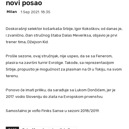
novi posao
Milan
1 Sep 2021. 18:35
Doskorašnji selektor košarkaša Srbije, Igor Kokoškov, od danas je,
i zvanično, član stručnog štaba Dalas Meveriksa, objavio je prvi
trener tima, Džejson Kid.
Prošle sezone, ovaj stručnjak, nije uspeo, da se sa Fenerom,
plasira na završni turnir Evrolige. Takođe, sa reprezentacijom
Srbije, propustio je mogućnost za plasman na OI u Tokiju, na svom
terenu.
Ponovo će imati priliku, da sarađuje sa Lukom Dončićem, jer je
2017. vodio Sloveniju do zlata na Evropskom prvenstvu.
Samostalno je vofio Finiks Sanse u sezoni 2018/2019.