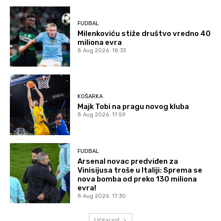
FUDBAL
Milenkoviću stiže društvo vredno 40
miliona evra
8 Aug 2026. 18:33
KOŠARKA
Majk Tobi na pragu novog kluba
8 Aug 2026. 17:59
FUDBAL
Arsenal novac predviđen za
Vinisijusa troše u Italiji: Sprema se
nova bomba od preko 130 miliona
evra!
8 Aug 2026. 17:30
Učitaj još