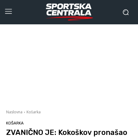
Naslovna
Košarka
KOŠARKA
ZVANIČNO JE: Kokoškov pronašao