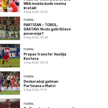
NBA možda bude veoma
kratak!
6 Aug 2026. 21:06
FUDBAL
PARTIZAN – TOBOL,
SASTAVI: Nvulu gubi Ilićevo
poverenje?
6 Aug 2026. 20:30
FUDBAL
Propao transfer Vasilija
Kostova
6 Aug 2026. 20:03
FUDBAL
Doskorašnji golman
Partizana u Mačvi
6 Aug 2026. 19:13
FUDBAL