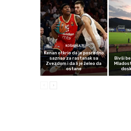
KOŠARKA
Kenan otkrio da je posredno
saznao za rastanak sa
Bivši b
Zvezdom i da li je želeo da
Mladost
ostane
dosk