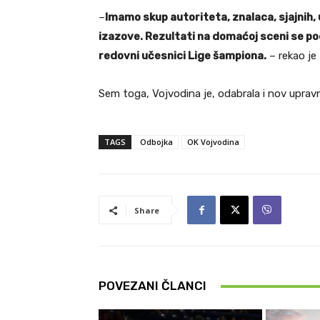
–
Imamo skup autoriteta, znalaca, sjajnih, 
izazove. Rezultati na domaćoj sceni se pod
redovni učesnici Lige šampiona.
– rekao je 
Sem toga, Vojvodina je, odabrala i nov upravn
TAGS
Odbojka
OK Vojvodina
Share
POVEZANI ČLANCI