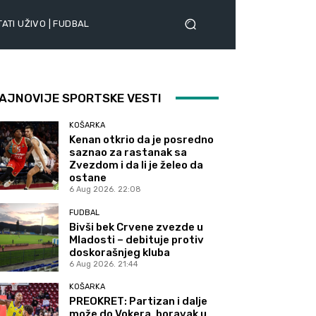
ATI UŽIVO | FUDBAL
AJNOVIJE SPORTSKE VESTI
KOŠARKA
Kenan otkrio da je posredno
saznao za rastanak sa
Zvezdom i da li je želeo da
ostane
6 Aug 2026. 22:08
FUDBAL
Bivši bek Crvene zvezde u
Mladosti – debituje protiv
doskorašnjeg kluba
6 Aug 2026. 21:44
KOŠARKA
PREOKRET: Partizan i dalje
može do Vokera, boravak u