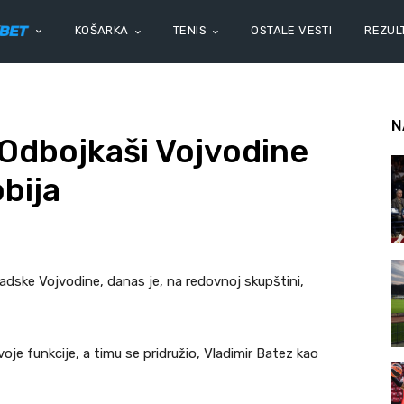
KOŠARKA
TENIS
OSTALE VESTI
REZULT
N
dbojkaši Vojvodine
obija
adske Vojvodine, danas je, na redovnoj skupštini,
 svoje funkcije, a timu se pridružio, Vladimir Batez kao