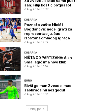
Za Zvezdu ostao samo pusti
san: Filip Kostić potpisao!
6 Aug 2026. 18:27
KOŠARKA
Poznato zašto Micić i
Bogdanović neće igrati za
reprezentaciju, čudi
izostanak mladog igrača
6 Aug 2026. 17:39
KOŠARKA
NIŠTA OD PARTIZANA: Alen
Smailagić ima novi klub
6 Aug 2026. 16:52
EURO
Bivši golman Zvexde imao
saobraćajnu nezgodu!
6 Aug 2026. 15:58
Učitaj još