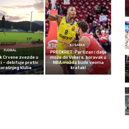
KOŠARKA
FUDBAL
PREOKRET: Partizan i dalje
ek Crvene zvezde u
može do Vokera, boravak u
i – debituje protiv
NBA možda bude veoma
orašnjeg kluba
kratak!