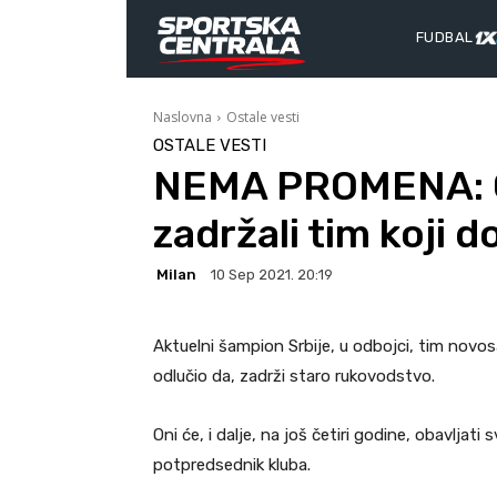
FUDBAL
Naslovna
Ostale vesti
OSTALE VESTI
NEMA PROMENA: O
zadržali tim koji d
Milan
10 Sep 2021. 20:19
Aktuelni šampion Srbije, u odbojci, tim novos
odlučio da, zadrži staro rukovodstvo.
Oni će, i dalje, na još četiri godine, obavljati
potpredsednik kluba.