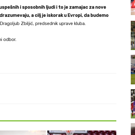
uspešnih i sposobnih ljudi i to je zamajac za nove
razumevaju, a cilj je iskorak u Evropi, da budemo
Dragoljub Zbiljić, predsednik uprave kluba.
i odbor.