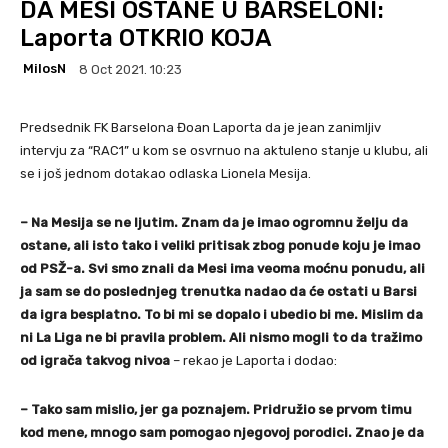
DA MESI OSTANE U BARSELONI:
Laporta OTKRIO KOJA
MilosN
8 Oct 2021. 10:23
Predsednik FK Barselona Đoan Laporta da je jean zanimljiv
intervju za “RAC1” u kom se osvrnuo na aktuleno stanje u klubu, ali
se i još jednom dotakao odlaska Lionela Mesija.
– Na Mesija se ne ljutim. Znam da je imao ogromnu želju da
ostane, ali isto tako i veliki pritisak zbog ponude koju je imao
od PSŽ-a. Svi smo znali da Mesi ima veoma moćnu ponudu, ali
ja sam se do poslednjeg trenutka nadao da će ostati u Barsi
da igra besplatno. To bi mi se dopalo i ubedio bi me. Mislim da
ni La Liga ne bi pravila problem. Ali nismo mogli to da tražimo
od igrača takvog nivoa
– rekao je Laporta i dodao:
– Tako sam mislio, jer ga poznajem. Pridružio se prvom timu
kod mene, mnogo sam pomogao njegovoj porodici. Znao je da