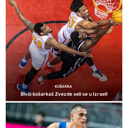
KOŠARKA
Bivši košarkaš Zvezde seli se u Izrael!