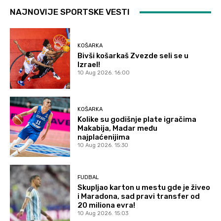
NAJNOVIJE SPORTSKE VESTI
KOŠARKA
Bivši košarkaš Zvezde seli se u
Izrael!
10 Aug 2026. 16:00
KOŠARKA
Kolike su godišnje plate igračima
Makabija, Madar među
najplaćenijima
10 Aug 2026. 15:30
FUDBAL
Skupljao karton u mestu gde je živeo
i Maradona, sad pravi transfer od
20 miliona evra!
10 Aug 2026. 15:03