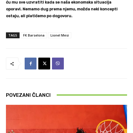
ću mu sve uzvratiti kada se naša ekonomska situacija
oporavi. Nemamo dug prema njemu, možda neki koncepti
ostaju, ali platićemo po dogovoru.
TAGS
FK Barselona
Lionel Mesi
POVEZANI ČLANCI