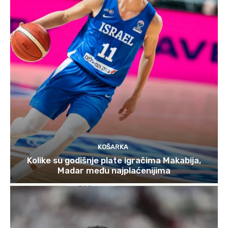
KOŠARKA
Kolike su godišnje plate igračima Makabija,
Madar među najplaćenijima