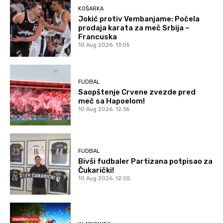
KOŠARKA
Jokić protiv Vembanjame: Počela
prodaja karata za meč Srbija –
Francuska
10 Aug 2026. 13:05
FUDBAL
Saopštenje Crvene zvezde pred
meč sa Hapoelom!
10 Aug 2026. 12:36
FUDBAL
Bivši fudbaler Partizana potpisao za
Čukarički!
10 Aug 2026. 12:05