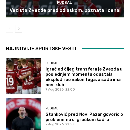
FUDBAL
Vezista Zvezde pred odlaskom, poznata i cena!
NAJNOVIJE SPORTSKE VESTI
FUDBAL
Igrač od čijeg transfera je Zvezda u
poslednjem momentu odustala
eksplodirao nakon toga, a sada ima
novi klub
7 Aug 2026. 22:00
FUDBAL
Stanković pred Novi Pazar govorio o
problemima u igračkom kadru
7 Aug 2026. 21:30