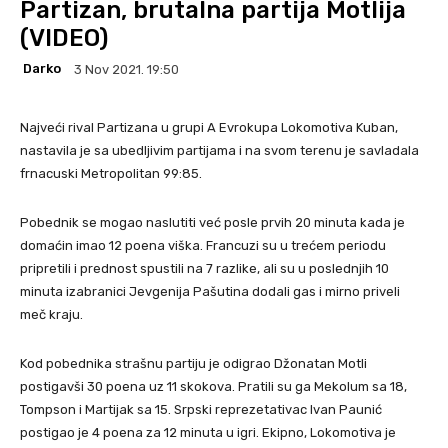
Partizan, brutalna partija Motlija
(VIDEO)
Darko
3 Nov 2021. 19:50
Najveći rival Partizana u grupi A Evrokupa Lokomotiva Kuban,
nastavila je sa ubedljivim partijama i na svom terenu je savladala
frnacuski Metropolitan 99:85.
Pobednik se mogao naslutiti već posle prvih 20 minuta kada je
domaćin imao 12 poena viška. Francuzi su u trećem periodu
pripretili i prednost spustili na 7 razlike, ali su u poslednjih 10
minuta izabranici Jevgenija Pašutina dodali gas i mirno priveli
meč kraju.
Kod pobednika strašnu partiju je odigrao Džonatan Motli
postigavši 30 poena uz 11 skokova. Pratili su ga Mekolum sa 18,
Tompson i Martijak sa 15. Srpski reprezetativac Ivan Paunić
postigao je 4 poena za 12 minuta u igri. Ekipno, Lokomotiva je