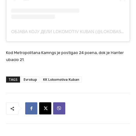
ОБЈАВА КОЈУ ДЕЛИ LOKOMOTIV KUBAN (@LOKOBASKET)
Kod Metropolitana Kamngs je postigao 24 poena, dok je Hanter
ubacio 21.
TAGS
Evrokup
KK Lokomotiva Kuban