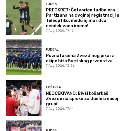
FUDBAL
PREOKRET: Četvorica fudbalera
Partizana na dvojnoj registraciji u
Teleoptiku, među njima i dva
neočekivana imena!
7 Aug 2026. 19:15
FUDBAL
Poznata cena Zvezdinog pika iz
ekipe hita Svetskog prvenstva
7 Aug 2026. 18:26
KOŠARKA
NEOČEKIVANO: Bivši košarkaš
Zvezde na spisku za duele u našoj
grupi!
7 Aug 2026. 17:41
FUDBAL