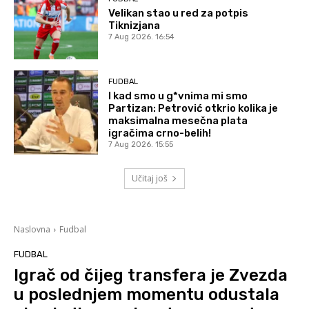
Velikan stao u red za potpis
Tiknizjana
7 Aug 2026. 16:54
FUDBAL
I kad smo u g*vnima mi smo
Partizan: Petrović otkrio kolika je
maksimalna mesečna plata
igračima crno-belih!
7 Aug 2026. 15:55
Učitaj još