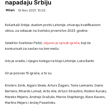
napadaju Srbiju
Milan
15 Nov 2021. 10:02
Košarkaši Srbije, duelom protiv Letonije, otvaraju kvalifikacioni
ciklus, za odlazak na Svetsko prvenstvo 2023. godine.
Selektor Svetislav Pešić,
objavio je spisak igrača
, koji će
konkurisati za sastav na tom meču.
Isto je uradio, i njegov kolega na klupi Letonije, Luka Banki.
On je pozvao 15 igrača, a to su:
Kristers Zorik, Aigars Skele, Arturs Žagars, Toms Leimanis, Dairis
Bertans, Rihards Lomaž, Artis Ate, Arturs Strautins, Rodion Kuruks,
Mareks Mejeris, Andrejs Gražulis, Marcis Stajnbergs, Klavs Kavars,
Martins Mejers i Anžej Pasečniks.