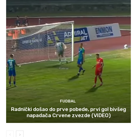
FUDBAL
Radnički došao do prve pobede, prvi gol bivšeg
napadača Crvene zvezde (VIDEO)