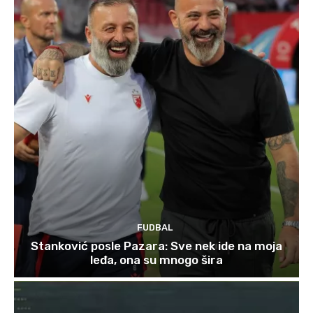
FUDBAL
Stanković posle Pazara: Sve nek ide na moja
leđa, ona su mnogo šira