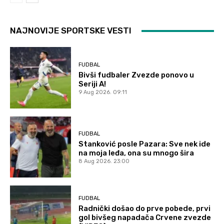
NAJNOVIJE SPORTSKE VESTI
FUDBAL
Bivši fudbaler Zvezde ponovo u
Seriji A!
9 Aug 2026. 09:11
FUDBAL
Stanković posle Pazara: Sve nek ide
na moja leđa, ona su mnogo šira
8 Aug 2026. 23:00
FUDBAL
Radnički došao do prve pobede, prvi
gol bivšeg napadača Crvene zvezde