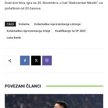
Duel dva tima, igra se 25. Novembra, u hali “Aleksandar Nikolić”, sa
početkom od 20 časova.
TAGS
Košarka
Košarkaška reprezentacija Letonije
Košarkaška reprezentacija Srbije
Kvalifikacije za SP 2023
Luka Banki
POVEZANI ČLANCI