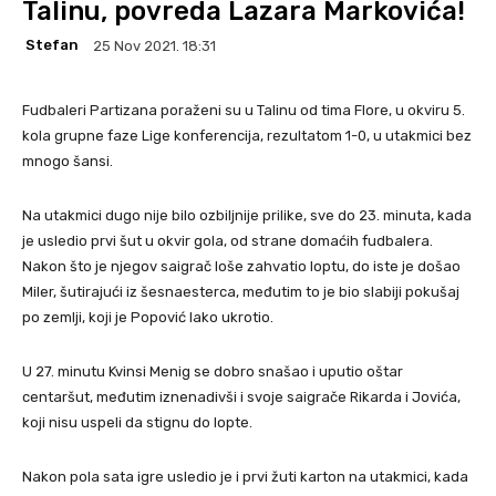
Talinu, povreda Lazara Markovića!
Stefan
25 Nov 2021. 18:31
Fudbaleri Partizana poraženi su u Talinu od tima Flore, u okviru 5.
kola grupne faze Lige konferencija, rezultatom 1-0, u utakmici bez
mnogo šansi.
Na utakmici dugo nije bilo ozbiljnije prilike, sve do 23. minuta, kada
je usledio prvi šut u okvir gola, od strane domaćih fudbalera.
Nakon što je njegov saigrač loše zahvatio loptu, do iste je došao
Miler, šutirajući iz šesnaesterca, međutim to je bio slabiji pokušaj
po zemlji, koji je Popović lako ukrotio.
U 27. minutu Kvinsi Menig se dobro snašao i uputio oštar
centaršut, međutim iznenadivši i svoje saigrače Rikarda i Jovića,
koji nisu uspeli da stignu do lopte.
Nakon pola sata igre usledio je i prvi žuti karton na utakmici, kada