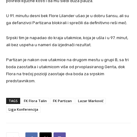
povredi ključne kosti i da mu sledi duža pauza.
U 91. minutu desni bek Flore Lilander ušao je u dobru šansu, ali su
ga defanzivci Partizana blokirali i sprečili da definitivno reši meč.
Srpski tim je napadao do kraja utakmice, koja je ušla i u 97. minut,
ali bez uspeha u nameri da izjednači rezultat.
Partizan je nakon ove utakmice na drugom mestu u grupi B, sa tri
boda zaostatka i utakmicom više od prvoplasiranog Genta, dok
Flora na trećoj poziciji zaostaje dva boda za srpskim
predstavnikom.
TAGS
FK Flora Talin
FK Partizan
Lazar Marković
Liga Konferencija