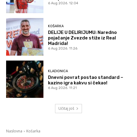
6 Aug 2026. 12:04
KOŠARKA
DELIJE U DELIRIJUMU: Naredno
pojačanje Zvezde stiže iz Real
Madrida!
6 Aug 2026. 11:26
KLADIONICA
Dnevni povrat postao standard –
kazino igra kakvu si čekao!
6 Aug 2026. 11:21
Učitaj još