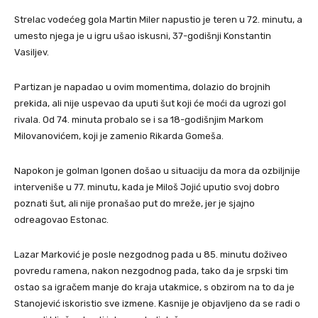
Strelac vodećeg gola Martin Miler napustio je teren u 72. minutu, a
umesto njega je u igru ušao iskusni, 37-godišnji Konstantin
Vasiljev.
Partizan je napadao u ovim momentima, dolazio do brojnih
prekida, ali nije uspevao da uputi šut koji će moći da ugrozi gol
rivala. Od 74. minuta probalo se i sa 18-godišnjim Markom
Milovanovićem, koji je zamenio Rikarda Gomeša.
Napokon je golman Igonen došao u situaciju da mora da ozbiljnije
interveniše u 77. minutu, kada je Miloš Jojić uputio svoj dobro
poznati šut, ali nije pronašao put do mreže, jer je sjajno
odreagovao Estonac.
Lazar Marković je posle nezgodnog pada u 85. minutu doživeo
povredu ramena, nakon nezgodnog pada, tako da je srpski tim
ostao sa igračem manje do kraja utakmice, s obzirom na to da je
Stanojević iskoristio sve izmene. Kasnije je objavljeno da se radi o