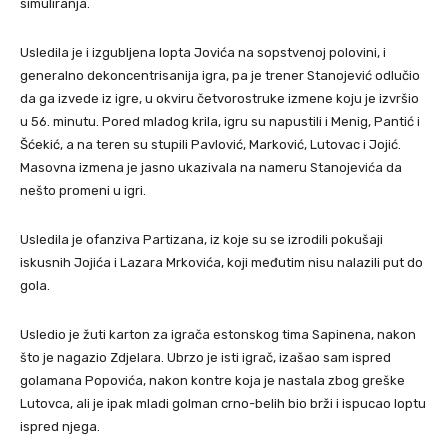
simuliranja.
Usledila je i izgubljena lopta Jovića na sopstvenoj polovini, i
generalno dekoncentrisanija igra, pa je trener Stanojević odlučio
da ga izvede iz igre, u okviru četvorostruke izmene koju je izvršio
u 56. minutu. Pored mladog krila, igru su napustili i Menig, Pantić i
Šćekić, a na teren su stupili Pavlović, Marković, Lutovac i Jojić.
Masovna izmena je jasno ukazivala na nameru Stanojevića da
nešto promeni u igri.
Usledila je ofanziva Partizana, iz koje su se izrodili pokušaji
iskusnih Jojića i Lazara Mrkovića, koji međutim nisu nalazili put do
gola.
Usledio je žuti karton za igrača estonskog tima Sapinena, nakon
što je nagazio Zdjelara. Ubrzo je isti igrač, izašao sam ispred
golamana Popovića, nakon kontre koja je nastala zbog greške
Lutovca, ali je ipak mladi golman crno-belih bio brži i ispucao loptu
ispred njega.