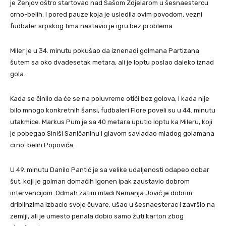
je Zenjov oštro startovao nad Sašom Zdjelarom u šesnaestercu
crno-belih. I pored pauze koja je usledila ovim povodom, vezni
fudbaler srpskog tima nastavio je igru bez problema.
Miler je u 34. minutu pokušao da iznenadi golmana Partizana
šutem sa oko dvadesetak metara, ali je loptu poslao daleko iznad
gola.
Kada se činilo da će se na poluvreme otići bez golova, i kada nije
bilo mnogo konkretnih šansi, fudbaleri Flore poveli su u 44. minutu
utakmice. Markus Pum je sa 40 metara uputio loptu ka Mileru, koji
je pobegao Siniši Saničaninu i glavom savladao mladog golamana
crno-belih Popovića.
U 49. minutu Danilo Pantić je sa velike udaljenosti odapeo dobar
šut, koji je golman domaćih Igonen ipak zaustavio dobrom
intervencijom. Odmah zatim mladi Nemanja Jović je dobrim
driblinzima izbacio svoje čuvare, ušao u šesnaesterac i završio na
zemlji, ali je umesto penala dobio samo žuti karton zbog