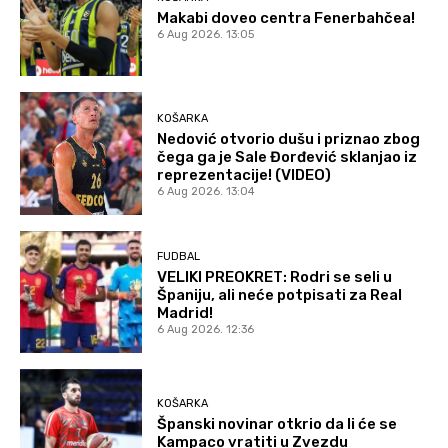
Makabi doveo centra Fenerbahčea!
6 Aug 2026. 13:05
KOŠARKA
Nedović otvorio dušu i priznao zbog
čega ga je Sale Đorđević sklanjao iz
reprezentacije! (VIDEO)
6 Aug 2026. 13:04
FUDBAL
VELIKI PREOKRET: Rodri se seli u
Španiju, ali neće potpisati za Real
Madrid!
6 Aug 2026. 12:36
KOŠARKA
Španski novinar otkrio da li će se
Kampaco vratiti u Zvezdu