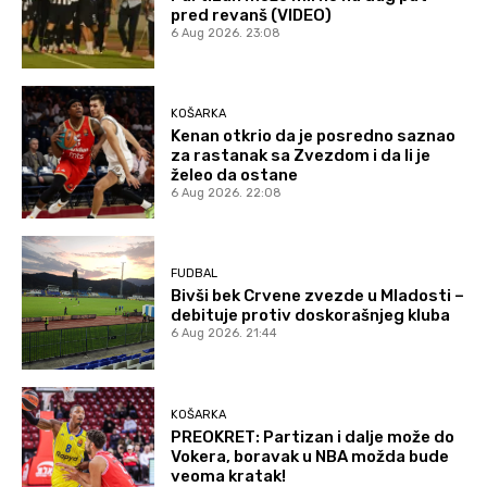
pred revanš (VIDEO)
6 Aug 2026. 23:08
KOŠARKA
Kenan otkrio da je posredno saznao
za rastanak sa Zvezdom i da li je
želeo da ostane
6 Aug 2026. 22:08
FUDBAL
Bivši bek Crvene zvezde u Mladosti –
debituje protiv doskorašnjeg kluba
6 Aug 2026. 21:44
KOŠARKA
PREOKRET: Partizan i dalje može do
Vokera, boravak u NBA možda bude
veoma kratak!