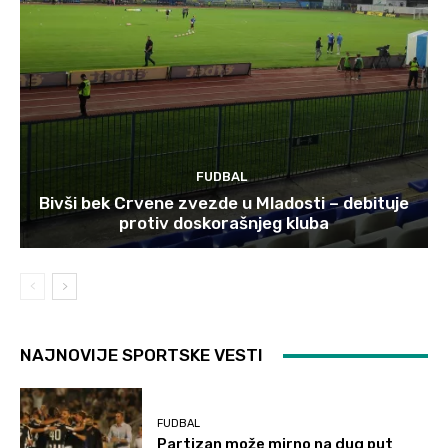
FUDBAL
Bivši bek Crvene zvezde u Mladosti – debituje
protiv doskorašnjeg kluba
NAJNOVIJE SPORTSKE VESTI
FUDBAL
Partizan može mirno na dug put