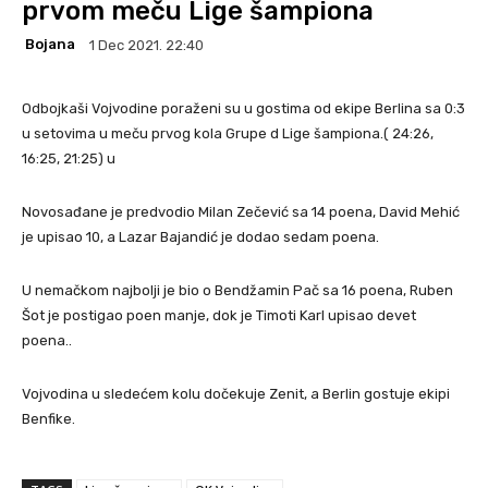
prvom meču Lige šampiona
Bojana
1 Dec 2021. 22:40
Odbojkaši Vojvodine poraženi su u gostima od ekipe Berlina sa 0:3
u setovima u meču prvog kola Grupe d Lige šampiona.( 24:26,
16:25, 21:25) u
Novosađane je predvodio Milan Zečević sa 14 poena, David Mehić
je upisao 10, a Lazar Bajandić je dodao sedam poena.
U nemačkom najbolji je bio o Bendžamin Pač sa 16 poena, Ruben
Šot je postigao poen manje, dok je Timoti Karl upisao devet
poena..
Vojvodina u sledećem kolu dočekuje Zenit, a Berlin gostuje ekipi
Benfike.