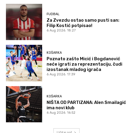
FUDBAL
Za Zvezdu ostao samo pusti san:
Filip Kostić potpisao!
6 Aug 2026. 18:27
KOŠARKA
Poznato zašto Micić i Bogdanović
neće igrati za reprezentaciju, čudi
izostanak mladog igrača
6 Aug 2026. 17:39
KOŠARKA
NIŠTA OD PARTIZANA: Alen Smailagić
ima novi klub
6 Aug 2026. 16:52
Učitaj još