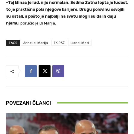
–
Taj klinac je lud, nije normalan. Sedma Zatna lopta je ludost,
to je praktično pola njegove karijere. Drugu polovinu osvojili
su ostali, a pošto je najbolji na svetu mogli su da ih daju
njemu
, poručio je Di Marija.
TAGS
Anhel di Marija
FK PSŽ
Lionel Mesi
POVEZANI ČLANCI