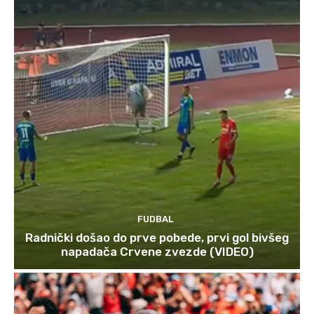
FUDBAL
Radnički došao do prve pobede, prvi gol bivšeg
napadača Crvene zvezde (VIDEO)