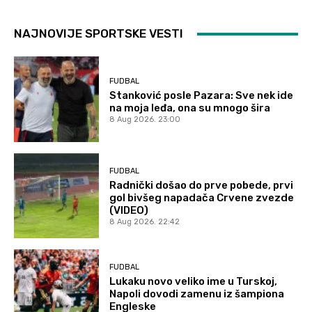
NAJNOVIJE SPORTSKE VESTI
FUDBAL
Stanković posle Pazara: Sve nek ide
na moja leđa, ona su mnogo šira
8 Aug 2026. 23:00
FUDBAL
Radnički došao do prve pobede, prvi
gol bivšeg napadača Crvene zvezde
(VIDEO)
8 Aug 2026. 22:42
FUDBAL
Lukaku novo veliko ime u Turskoj,
Napoli dovodi zamenu iz šampiona
Engleske