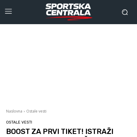
Naslovna
Ostale vesti
OSTALE VESTI
BOOST ZA PRVI TIKET! ISTRAŽI