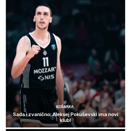
KOŠARKA
Sada i zvanično: Aleksej Pokuševski ima novi
klub!