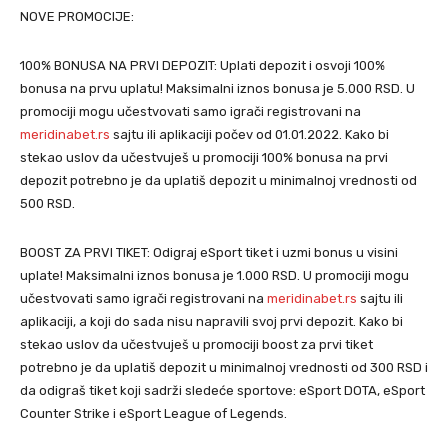
NOVE PROMOCIJE:
100% BONUSA NA PRVI DEPOZIT: Uplati depozit i osvoji 100%
bonusa na prvu uplatu! Maksimalni iznos bonusa je 5.000 RSD. U
promociji mogu učestvovati samo igrači registrovani na
meridinabet.rs
sajtu ili aplikaciji počev od 01.01.2022. Kako bi
stekao uslov da učestvuješ u promociji 100% bonusa na prvi
depozit potrebno je da uplatiš depozit u minimalnoj vrednosti od
500 RSD.
BOOST ZA PRVI TIKET: Odigraj eSport tiket i uzmi bonus u visini
uplate! Maksimalni iznos bonusa je 1.000 RSD. U promociji mogu
učestvovati samo igrači registrovani na
meridinabet.rs
sajtu ili
aplikaciji, a koji do sada nisu napravili svoj prvi depozit. Kako bi
stekao uslov da učestvuješ u promociji boost za prvi tiket
potrebno je da uplatiš depozit u minimalnoj vrednosti od 300 RSD i
da odigraš tiket koji sadrži sledeće sportove: eSport DOTA, eSport
Counter Strike i eSport League of Legends.