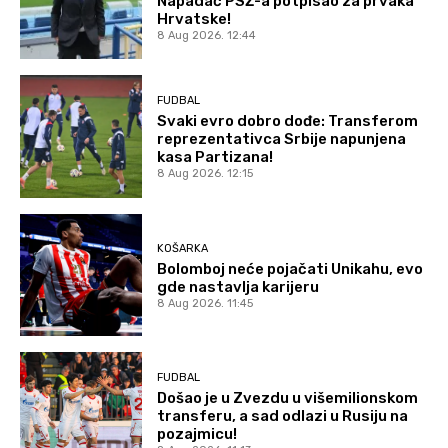
Napadač PSŽ-a potpisao za prvaka
Hrvatske!
8 Aug 2026. 12:44
FUDBAL
Svaki evro dobro dođe: Transferom
reprezentativca Srbije napunjena
kasa Partizana!
8 Aug 2026. 12:15
KOŠARKA
Bolomboj neće pojačati Unikahu, evo
gde nastavlja karijeru
8 Aug 2026. 11:45
FUDBAL
Došao je u Zvezdu u višemilionskom
transferu, a sad odlazi u Rusiju na
pozajmicu!