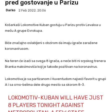
pred gostovanje u Parizu
Darko
2 Feb 2022. 20:06
Košarkaši Lokomotive Kuban gostuju u Parizu protiv Levaloa u
meču A grupe Evrokupa.
Biće značajno oslabljeni s obzirom da imaju igrače zaražene
koronavirusom.
Na teren će izaći sa svega 8 igrača, a neće biti ni srpskog trenera
Branka maksimovića koji je takođe pozitivan na koronavirus.
Lokomotiva je sa partizanom i Huventudom najveći favorit u grupi
A i sa crno-belima dele drugo mesto sa skorom 8-3.
LOKOMOTIV-KUBAN WILL HAVE JUST
8 PLAYERS TONIGHT AGAINST