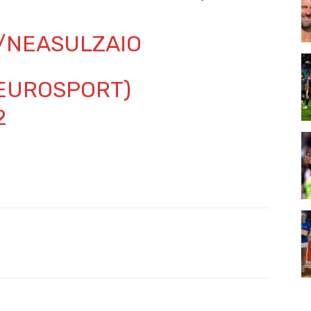
M/NEASULZAIO
EUROSPORT)
2