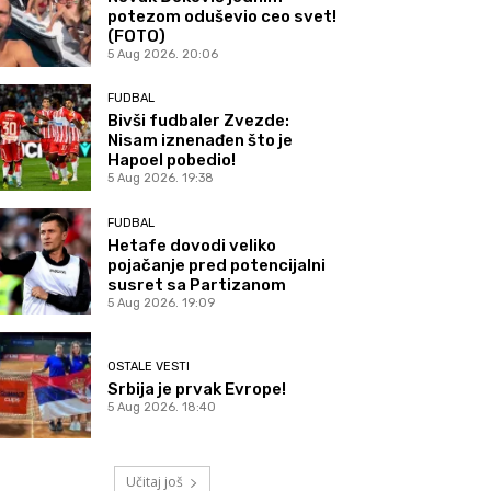
potezom oduševio ceo svet!
(FOTO)
5 Aug 2026. 20:06
FUDBAL
Bivši fudbaler Zvezde:
Nisam iznenađen što je
Hapoel pobedio!
5 Aug 2026. 19:38
FUDBAL
Hetafe dovodi veliko
pojačanje pred potencijalni
susret sa Partizanom
5 Aug 2026. 19:09
OSTALE VESTI
Srbija je prvak Evrope!
5 Aug 2026. 18:40
Učitaj još