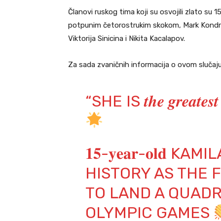
Članovi ruskog tima koji su osvojili zlato su 1
potpunim četorostrukim skokom, Mark Kondrat
Viktorija Sinicina i Nikita Kacalapov.
Za sada zvaničnih informacija o ovom slučaj
“SHE IS 𝒕𝒉𝒆 𝒈𝒓𝒆𝒂𝒕𝒆𝒔𝒕 𝒔
𝟏𝟓-𝐲𝐞𝐚𝐫-𝐨𝐥𝐝 
HISTORY AS THE 
TO LAND A QUAD
OLYMPIC GAMES