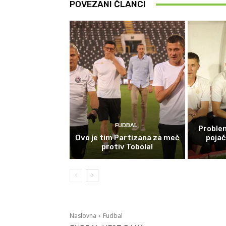
POVEZANI ČLANCI
FUDBAL
Problem
Ovo je tim Partizana za meč
poja
protiv Tobola!