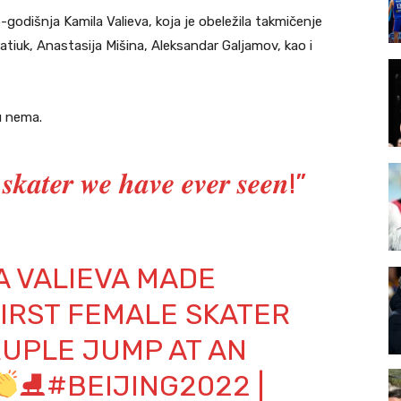
5-godišnja Kamila Valieva, koja je obeležila takmičenje
iuk, Anastasija Mišina, Aleksandar Galjamov, kao i
u nema.
𝒌𝒂𝒕𝒆𝒓 𝒘𝒆 𝒉𝒂𝒗𝒆 𝒆𝒗𝒆𝒓 𝒔𝒆𝒆𝒏!”
KAMILA VALIEVA MADE
FIRST FEMALE SKATER
RUPLE JUMP AT AN
⛸
#BEIJING2022
|