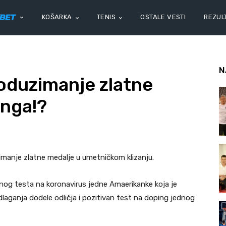
KOŠARKA
TENIS
OSTALE VESTI
REZULT
N
 oduzimanje zlatne
inga!?
zimanje zlatne medalje u umetničkom klizanju.
nog testa na koronavirus jedne Amaerikanke koja je
odlaganja dodele odličja i pozitivan test na doping jednog