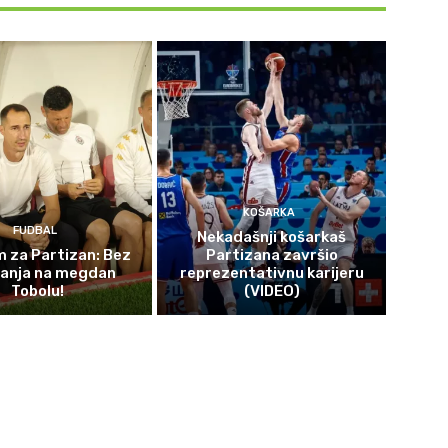
KOŠARKA
FUDBAL
Nekadašnji košarkaš
 za Partizan: Bez
Partizana završio
čanja na megdan
reprezentativnu karijeru
Tobolu!
(VIDEO)