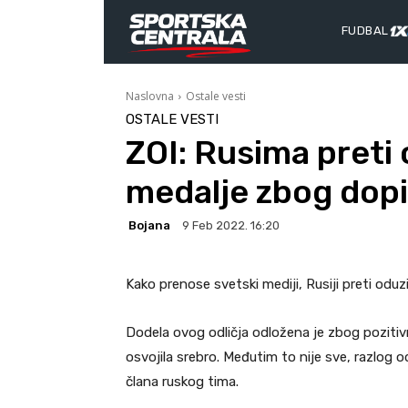
FUDBAL
Naslovna
Ostale vesti
OSTALE VESTI
ZOI: Rusima preti
medalje zbog dop
Bojana
9 Feb 2022. 16:20
Kako prenose svetski mediji, Rusiji preti odu
Dodela ovog odličja odložena je zbog pozitiv
osvojila srebro. Međutim to nije sve, razlog 
člana ruskog tima.