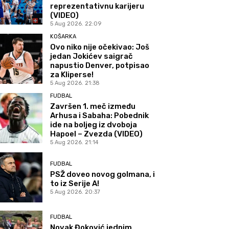
reprezentativnu karijeru
(VIDEO)
5 Aug 2026. 22:09
KOŠARKA
Ovo niko nije očekivao: Još
jedan Jokićev saigrač
napustio Denver, potpisao
za Kliperse!
5 Aug 2026. 21:38
FUDBAL
Završen 1. meč između
Arhusa i Sabaha: Pobednik
ide na boljeg iz dvoboja
Hapoel – Zvezda (VIDEO)
5 Aug 2026. 21:14
FUDBAL
PSŽ doveo novog golmana, i
to iz Serije A!
5 Aug 2026. 20:37
FUDBAL
Novak Đoković jednim