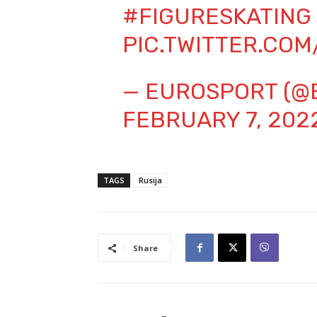
#FIGURESKATING
PIC.TWITTER.CO
— EUROSPORT (@
FEBRUARY 7, 202
TAGS
Rusija
Share