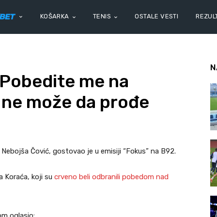
KOŠARKA
TENIS
OSTALE VESTI
REZULT
N
Pobedite me na
 ne može da prođe
Nebojša Čović, gostovao je u emisiji “Fokus” na B92.
 Koraća, koji su
crveno beli odbranili pobedom nad
om oglasio: