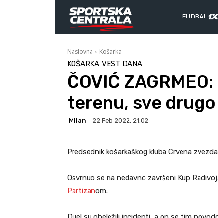
FUDBAL
Naslovna
Košarka
KOŠARKA
VEST DANA
ČOVIĆ ZAGRMEO: 
terenu, sve drugo
Milan
22 Feb 2022. 21:02
Predsednik košarkaškog kluba Crvena zvezda 
Osvrnuo se na nedavno završeni Kup Radivoja
Partizan
om.
Duel su obeležili incidenti, a on se tim povod