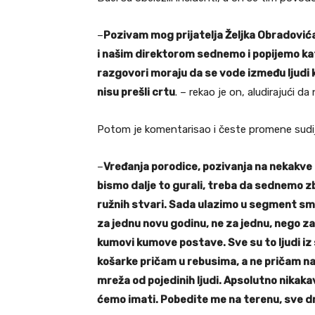
–
Pozivam mog prijatelja Željka Obradović
i našim direktorom sednemo i popijemo kafu
razgovori moraju da se vode između ljudi 
nisu prešli crtu
. – rekao je on, aludirajući da
Potom je komentarisao i česte promene sudij
–
Vređanja porodice, pozivanja na nekakve 
bismo dalje to gurali, treba da sednemo zb
ružnih stvari. Sada ulazimo u segment smen
za jednu novu godinu, ne za jednu, nego z
kumovi kumove postave. Sve su to ljudi iz 
košarke pričam u rebusima, a ne pričam n
mreža od pojedinih ljudi. Apsolutno nikakav
ćemo imati. Pobedite me na terenu, sve d