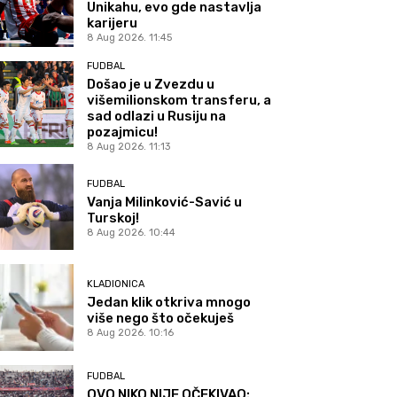
Unikahu, evo gde nastavlja
karijeru
8 Aug 2026. 11:45
FUDBAL
Došao je u Zvezdu u
višemilionskom transferu, a
sad odlazi u Rusiju na
pozajmicu!
8 Aug 2026. 11:13
FUDBAL
Vanja Milinković-Savić u
Turskoj!
8 Aug 2026. 10:44
KLADIONICA
Jedan klik otkriva mnogo
više nego što očekuješ
8 Aug 2026. 10:16
FUDBAL
OVO NIKO NIJE OČEKIVAO: