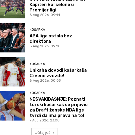
Kapiten Barselone u
Premijer ligi!
8 Aug 2026. 09:44
KOŠARKA
ABA liga ostala bez
direktora
8 Aug 2026. 09:20
KOŠARKA
Unikaha dovodi košarkaša
Crvene zvezde!
8 Aug 2026. 00:03
KOŠARKA
NESVAKIDAŠNJE: Poznati
turski košarkaš se prijavio
za Draft ženske NBA lige –
tvrdi da ima prava na to!
7 Aug 2026. 23:00
Učitaj još