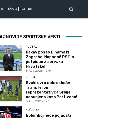
ATI UŽIVO | FUDBAL
AJNOVIJE SPORTSKE VESTI
FUDBAL
Kakav posao Dinama iz
Zagreba: Napadač PSŽ-a
potpisao za prvaka
Hrvatske!
8 Aug 2026. 12:44
FUDBAL
Svaki evro dobro dođe:
Transferom
reprezentativca Srbije
napunjena kasa Partizana!
8 Aug 2026. 12:15
KOŠARKA
Bolomboj neće pojačati