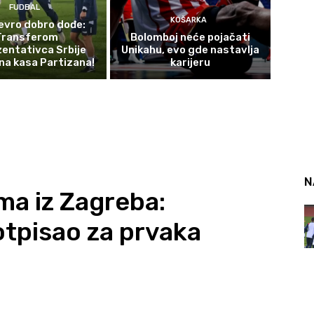
FUDBAL
KOŠARKA
evro dobro dođe:
Transferom
Bolomboj neće pojačati
entativca Srbije
Unikahu, evo gde nastavlja
na kasa Partizana!
karijeru