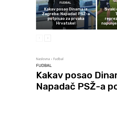
FUDBAL
Kakav posao Dinama iz
Svaki 
Zagreba: Napadač PSŽ-a
potpisao za prvaka
reprez
Hrvatske!
napunje