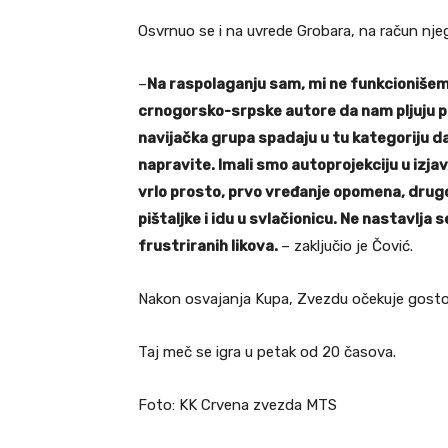
Osvrnuo se i na uvrede Grobara, na račun nje
–
Na raspolaganju sam, mi ne funkcionišem
crnogorsko-srpske autore da nam pljuju por
navijačka grupa spadaju u tu kategoriju d
napravite. Imali smo autoprojekciju u izjavi 
vrlo prosto, prvo vređanje opomena, drug
pištaljke i idu u svlačionicu. Ne nastavlja 
frustriranih likova.
– zaključio je Čović.
Nakon osvajanja Kupa, Zvezdu očekuje gostov
Taj meč se igra u petak od 20 časova.
Foto: KK Crvena zvezda MTS