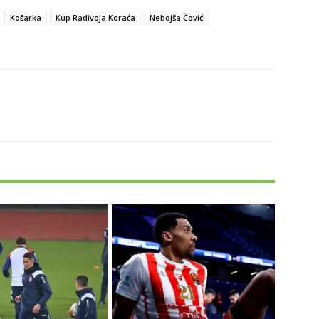
Košarka
Kup Radivoja Koraća
Nebojša Čović