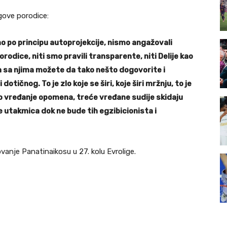
gove porodice:
o po principu autoprojekcije, nismo angažovali
odice, niti smo pravili transparente, niti Delije kao
a sa njima možete da tako nešto dogovorite i
dotičnog. To je zlo koje se širi, koje širi mržnju, to je
o vređanje opomena, treće vređane sudije skidaju
se utakmica dok ne bude tih egzibicionista i
anje Panatinaikosu u 27. kolu Evrolige.