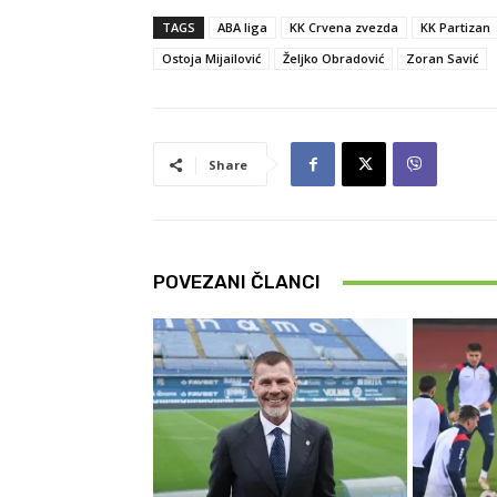
TAGS
ABA liga
KK Crvena zvezda
KK Partizan
Ostoja Mijailović
Željko Obradović
Zoran Savić
Share
POVEZANI ČLANCI