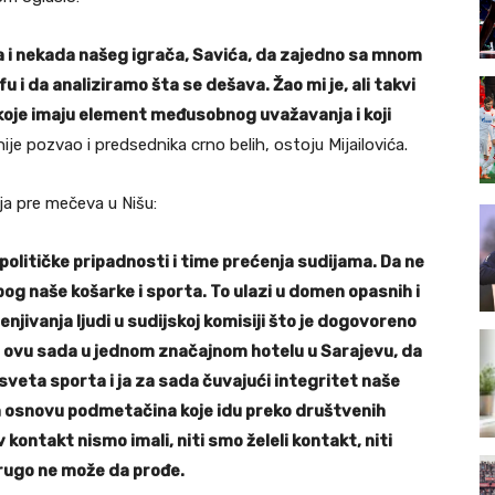
a i nekada našeg igrača, Savića, da zajedno sa mnom
 i da analiziramo šta se dešava. Žao mi je, ali takvi
koje imaju element međusobnog uvažavanja i koji
 nije pozvao i predsednika crno belih, ostoju Mijailovića.
a pre mečeva u Nišu:
političke pripadnosti i time prećenja sudijama. Da ne
og naše košarke i sporta. To ulazi u domen opasnih i
jivanja ljudi u sudijskoj komisiji što je dogovoreno
a ovu sada u jednom značajnom hotelu u Sarajevu, da
sveta sporta i ja za sada čuvajući integritet naše
a osnovu podmetačina koje idu preko društvenih
 kontakt nismo imali, niti smo želeli kontakt, niti
rugo ne može da prođe.