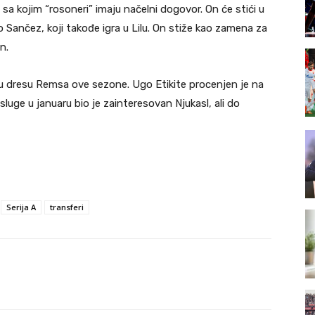
, sa kojim “rosoneri” imaju načelni dogovor. On će stići u
 Sančez, koji takođe igra u Lilu. On stiže kao zamena za
n.
o u dresu Remsa ove sezone. Ugo Etikite procenjen je na
luge u januaru bio je zainteresovan Njukasl, ali do
Serija A
transferi