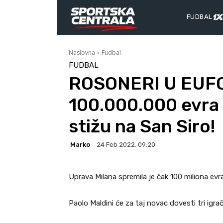
FUDBAL
Naslovna
Fudbal
FUDBAL
ROSONERI U EUFOR
100.000.000 evra 
stižu na San Siro!
Marko
24 Feb 2022. 09:20
Uprava Milana spremila je čak 100 miliona evra
Paolo Maldini će za taj novac dovesti tri igrač