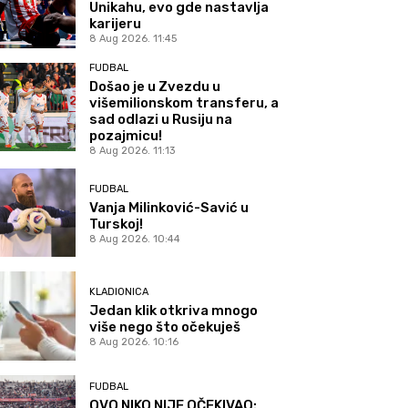
Unikahu, evo gde nastavlja
karijeru
8 Aug 2026. 11:45
FUDBAL
Došao je u Zvezdu u
višemilionskom transferu, a
sad odlazi u Rusiju na
pozajmicu!
8 Aug 2026. 11:13
FUDBAL
Vanja Milinković-Savić u
Turskoj!
8 Aug 2026. 10:44
KLADIONICA
Jedan klik otkriva mnogo
više nego što očekuješ
8 Aug 2026. 10:16
FUDBAL
OVO NIKO NIJE OČEKIVAO: