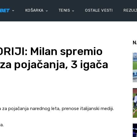
KOŠARKA
TENIS
OSTALE VESTI
REZULT
N
IJI: Milan spremio
za pojačanja, 3 igača
 za pojačanja narednog leta, prenose italijanski mediji.
a.