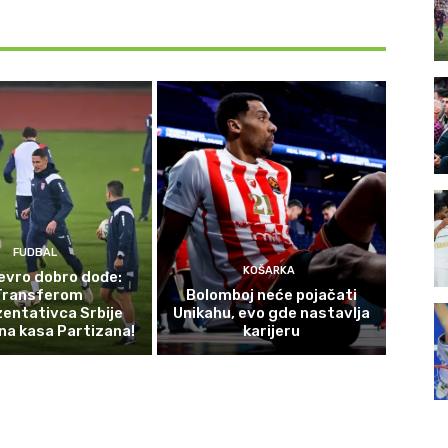
FUDBAL
KOŠARKA
evro dobro dođe:
Transferom
Bolomboj neće pojačati
entativca Srbije
Unikahu, evo gde nastavlja
na kasa Partizana!
karijeru