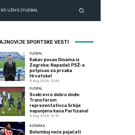
ATI UŽIVO | FUDBAL
AJNOVIJE SPORTSKE VESTI
FUDBAL
Kakav posao Dinama iz
Zagreba: Napadač PSŽ-a
potpisao za prvaka
Hrvatske!
8 Aug 2026. 12:44
FUDBAL
Svaki evro dobro dođe:
Transferom
reprezentativca Srbije
napunjena kasa Partizana!
8 Aug 2026. 12:15
KOŠARKA
Bolomboj neće pojačati