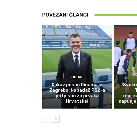
POVEZANI ČLANCI
FUDBAL
Kakav posao Dinama iz
Svaki 
Zagreba: Napadač PSŽ-a
potpisao za prvaka
reprez
Hrvatske!
napunje