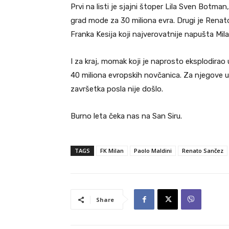
Prvi na listi je sjajni štoper Lila Sven Botman
grad mode za 30 miliona evra. Drugi je Renato
Franka Kesija koji najverovatnije napušta Mila
I za kraj, momak koji je naprosto eksplodira
40 miliona evropskih novčanica. Za njegove us
završetka posla nije došlo.
Burno leta čeka nas na San Siru.
TAGS
FK Milan
Paolo Maldini
Renato Sančez
Share