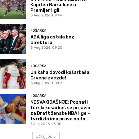
Kapiten Barselone u
Premijer ligi!
8 Aug 2026. 09:44
KOŠARKA
ABA liga ostala bez
direktora
8 Aug 2026. 09:20
KOŠARKA
Unikaha dovodi košarkaša
Crvene zvezde!
8 Aug 2026. 00:03
KOŠARKA
NESVAKIDAŠNJE: Poznati
turski košarkaš se prijavio
za Draft ženske NBA lige –
tvrdi da ima prava na to!
7 Aug 2026. 23:00
Učitaj još