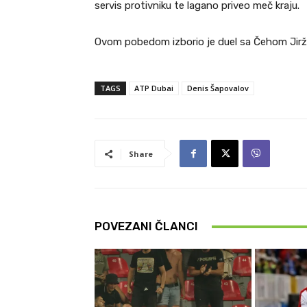
servis protivniku te lagano priveo meč kraju.
Ovom pobedom izborio je duel sa Čehom Jirž
TAGS
ATP Dubai
Denis Šapovalov
Share
POVEZANI ČLANCI