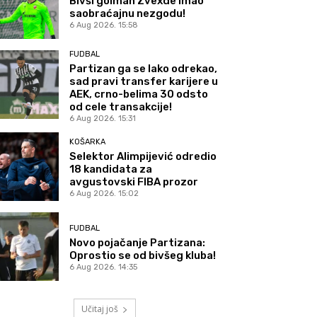
Bivši golman Zvexde imao
saobraćajnu nezgodu!
6 Aug 2026. 15:58
FUDBAL
Partizan ga se lako odrekao,
sad pravi transfer karijere u
AEK, crno-belima 30 odsto
od cele transakcije!
6 Aug 2026. 15:31
KOŠARKA
Selektor Alimpijević odredio
18 kandidata za
avgustovski FIBA prozor
6 Aug 2026. 15:02
FUDBAL
Novo pojačanje Partizana:
Oprostio se od bivšeg kluba!
6 Aug 2026. 14:35
Učitaj još