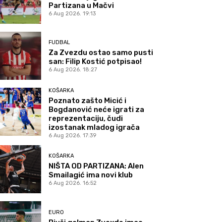
Partizana u Mačvi
6 Aug 2026. 19:13
FUDBAL
Za Zvezdu ostao samo pusti
san: Filip Kostić potpisao!
6 Aug 2026. 18:27
KOŠARKA
Poznato zašto Micić i
Bogdanović neće igrati za
reprezentaciju, čudi
izostanak mladog igrača
6 Aug 2026. 17:39
KOŠARKA
NIŠTA OD PARTIZANA: Alen
Smailagić ima novi klub
6 Aug 2026. 16:52
EURO