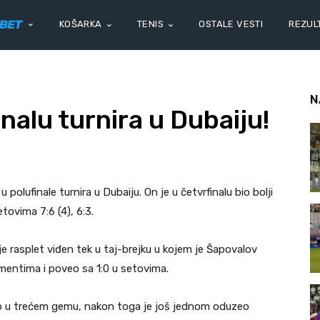
KOŠARKA
TENIS
OSTALE VESTI
REZULT
N
nalu turnira u Dubaiju!
polufinale turnira u Dubaiju. On je u četvrfinalu bio bolji
tovima 7:6 (4), 6:3.
a je rasplet viđen tek u taj-brejku u kojem je Šapovalov
mentima i poveo sa 1:0 u setovima.
o u trećem gemu, nakon toga je još jednom oduzeo