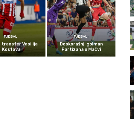
FUDBAL
FUDBAL
 transfer Vasilija
Doskorašnji golman
Kostova
Partizana u Mačvi