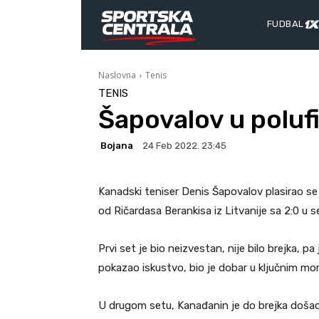
FUDBAL
Naslovna
Tenis
TENIS
Šapovalov u polufi
Bojana
24 Feb 2022. 23:45
Kanadski teniser Denis Šapovalov plasirao se u 
od Ričardasa Berankisa iz Litvanije sa 2:0 u se
Prvi set je bio neizvestan, nije bilo brejka, p
pokazao iskustvo, bio je dobar u ključnim mo
U drugom setu, Kanađanin je do brejka doša