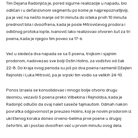
Tim Dejana Radonjića je, pored sigurne realizacije u napadu, bio
odličan i u defanzivnom segmentu po kome je najprepoznatljiviji,
pa je već na nešto manje od tri minuta do isteka prvih 10 minuta
prednost bila i dvocifrena, kada je posle Mitrovićevog prodora i
odličnog protoka lopte, Ivanović lako realizovao otvoren šut za tri
poena, kada je njegov tim poveo sa 17-6.
Već u sledeća dva napada se sa 5 poena, trojkom i sjajnim
prodorom, nadovezao sve bolji Ostin Holins, za vođstvo od čak
22-8. Do kraja ovog perioda su još po dva poena razmenili Džejlen
Rejnolds i Luka Mitrović, pa je srpski tim vodio sa velikih 24-10.
Ponos Izraela se konsolidovao i mnogo bolje otvorio drugu
deonicu, vezavši 5 poena preko Vilbekina i Rejnoldsa, kada je
Radonjić odlučio da ovaj nalet saseče tajmautom. Odmah nakon
povratka odgovornost je preuzeo Holins, koji je novim prodorom iz
ukrštenog koraka doneo crveno-belima prve poene u drugoj
četvrtini, ali i postao dvocifren već u prvom minutu ovog dela.