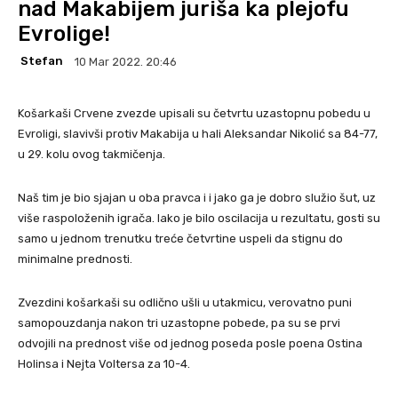
nad Makabijem juriša ka plejofu
Evrolige!
Stefan
10 Mar 2022. 20:46
Košarkaši Crvene zvezde upisali su četvrtu uzastopnu pobedu u
Evroligi, slavivši protiv Makabija u hali Aleksandar Nikolić sa 84-77,
u 29. kolu ovog takmičenja.
Naš tim je bio sjajan u oba pravca i i jako ga je dobro služio šut, uz
više raspoloženih igrača. Iako je bilo oscilacija u rezultatu, gosti su
samo u jednom trenutku treće četvrtine uspeli da stignu do
minimalne prednosti.
Zvezdini košarkaši su odlično ušli u utakmicu, verovatno puni
samopouzdanja nakon tri uzastopne pobede, pa su se prvi
odvojili na prednost više od jednog poseda posle poena Ostina
Holinsa i Nejta Voltersa za 10-4.