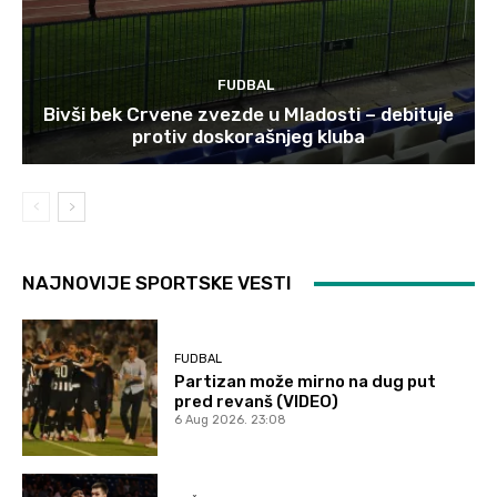
FUDBAL
Bivši bek Crvene zvezde u Mladosti – debituje
protiv doskorašnjeg kluba
NAJNOVIJE SPORTSKE VESTI
FUDBAL
Partizan može mirno na dug put
pred revanš (VIDEO)
6 Aug 2026. 23:08