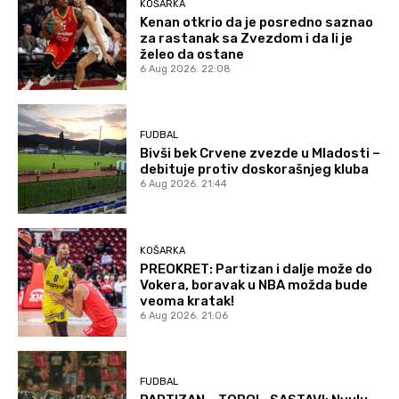
KOŠARKA
Kenan otkrio da je posredno saznao
za rastanak sa Zvezdom i da li je
želeo da ostane
6 Aug 2026. 22:08
FUDBAL
Bivši bek Crvene zvezde u Mladosti –
debituje protiv doskorašnjeg kluba
6 Aug 2026. 21:44
KOŠARKA
PREOKRET: Partizan i dalje može do
Vokera, boravak u NBA možda bude
veoma kratak!
6 Aug 2026. 21:06
FUDBAL