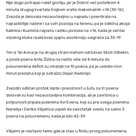
Nije dugo potrajao nalet gostiju, jer je Dobrić već početkom 4.
minuta drugog kvartala trojkom vratio maksimalnih +14 (30-16).
Zvezda je delovala nezaustavljivo u napadu i poentirala na
najrazličitije načine i sa svih pozicija na terenu, pa je odlična akcija
Kalinića i Kuzmića najveću razliku povisila na +16, kada je centar
srpskog kluba realizovao sjajnu asistenciju saigrača za 35-19.
Tim iz Tel Aviva je na drugoj strani mahom održavao Skoti Vilbekin,
a posle poena Ante Žižića na nešto više od 4 minuta do
poluvremena deficit su smanjili na 10 poena, pa je usledio novi
minut predaha koji je zatražio Dejan Radonjić.
Zvezdin odličan protok lopte i preciznost u šutu za tri poena
dolovali su kao nezaustavljiva kombinacija, ali je završnica u
potpunosti pripala pulenima Avi Evena, koji su pre svega poenima
Nanelija i Derika Vilijamsa uspeli da zaostatak svedu na samo 3
poena na poluvremenu, kada je bilo 42-39.
Vilijams je nastavio tamo gde je stao u finišu prvog poluvremena,