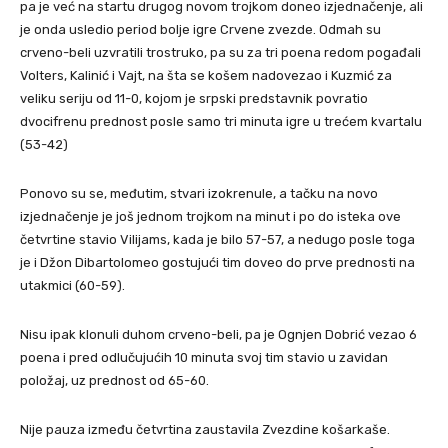
pa je već na startu drugog novom trojkom doneo izjednačenje, ali
je onda usledio period bolje igre Crvene zvezde. Odmah su
crveno-beli uzvratili trostruko, pa su za tri poena redom pogađali
Volters, Kalinić i Vajt, na šta se košem nadovezao i Kuzmić za
veliku seriju od 11-0, kojom je srpski predstavnik povratio
dvocifrenu prednost posle samo tri minuta igre u trećem kvartalu
(53-42)
Ponovo su se, međutim, stvari izokrenule, a tačku na novo
izjednačenje je još jednom trojkom na minut i po do isteka ove
četvrtine stavio Vilijams, kada je bilo 57-57, a nedugo posle toga
je i Džon Dibartolomeo gostujući tim doveo do prve prednosti na
utakmici (60-59).
Nisu ipak klonuli duhom crveno-beli, pa je Ognjen Dobrić vezao 6
poena i pred odlučujućih 10 minuta svoj tim stavio u zavidan
položaj, uz prednost od 65-60.
Nije pauza između četvrtina zaustavila Zvezdine košarkaše.