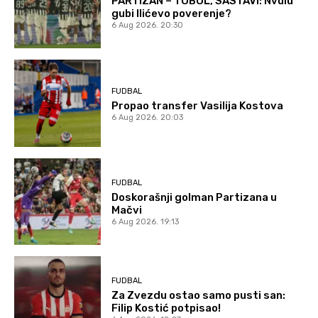
PARTIZAN – TOBOL, SASTAVI: Nvulu
gubi Ilićevo poverenje?
6 Aug 2026. 20:30
FUDBAL
Propao transfer Vasilija Kostova
6 Aug 2026. 20:03
FUDBAL
Doskorašnji golman Partizana u
Mačvi
6 Aug 2026. 19:13
FUDBAL
Za Zvezdu ostao samo pusti san:
Filip Kostić potpisao!