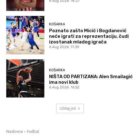
6 Aug 2026. 18:27
KOŠARKA
Poznato zašto Micić i Bogdanović
neće igrati za reprezentaciju, čudi
izostanak mladog igrača
6 Aug 2026. 17:39
KOŠARKA
NIŠTA OD PARTIZANA: Alen Smailagić
ima novi klub
6 Aug 2026. 16:52
Učitaj još