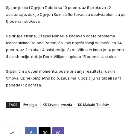
Sjajan je bio i Ognjen Dobrić sa 10 poena, uz 5 skokova i 2
asistencije, dok je Ognjen Kuzmić flertovao sa dabl-dablom sa po
8 poena i skokova.
Sa druge strane, Džejms Naneli je zadavao dosta problema
izabranicima Dejana Radonjića i bio najefikasniji na meču sa 24
poena, uz 2 skoka i 4 asistencije. Skoti Vilbekin imao je 14 poena i
4 asistencije, dok je Derik Vilijams upisao 13 poena i 4 skoka.
Srpski tim u ovom momentu, posle brisanja rezultata ruskih
timova, uz nekompletno kolo, zauzima 7. poziciju na tabeli sa 11
pobeda i 12 poraza.
TAGS
Evroliga
KK Crvena zvezda
KK Makabi Tel Aviv