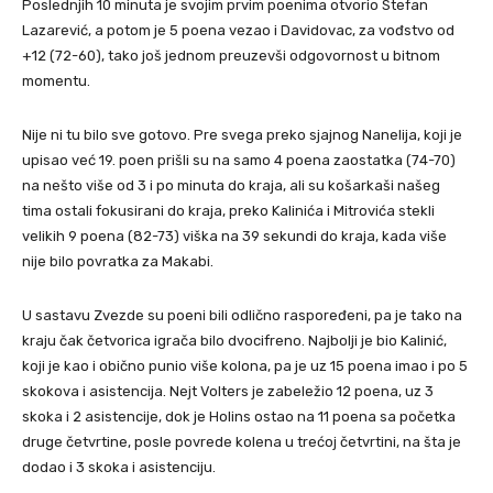
Poslednjih 10 minuta je svojim prvim poenima otvorio Stefan
Lazarević, a potom je 5 poena vezao i Davidovac, za vođstvo od
+12 (72-60), tako još jednom preuzevši odgovornost u bitnom
momentu.
Nije ni tu bilo sve gotovo. Pre svega preko sjajnog Nanelija, koji je
upisao već 19. poen prišli su na samo 4 poena zaostatka (74-70)
na nešto više od 3 i po minuta do kraja, ali su košarkaši našeg
tima ostali fokusirani do kraja, preko Kalinića i Mitrovića stekli
velikih 9 poena (82-73) viška na 39 sekundi do kraja, kada više
nije bilo povratka za Makabi.
U sastavu Zvezde su poeni bili odlično raspoređeni, pa je tako na
kraju čak četvorica igrača bilo dvocifreno. Najbolji je bio Kalinić,
koji je kao i obično punio više kolona, pa je uz 15 poena imao i po 5
skokova i asistencija. Nejt Volters je zabeležio 12 poena, uz 3
skoka i 2 asistencije, dok je Holins ostao na 11 poena sa početka
druge četvrtine, posle povrede kolena u trećoj četvrtini, na šta je
dodao i 3 skoka i asistenciju.