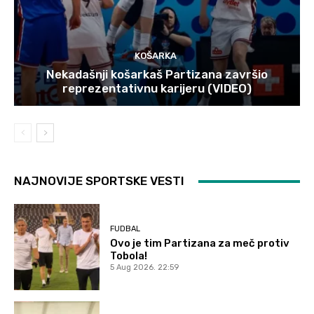
KOŠARKA
Nekadašnji košarkaš Partizana završio
reprezentativnu karijeru (VIDEO)
NAJNOVIJE SPORTSKE VESTI
FUDBAL
Ovo je tim Partizana za meč protiv
Tobola!
5 Aug 2026. 22:59