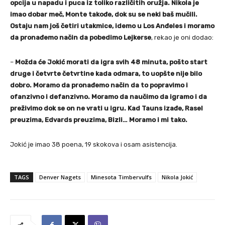
opcija u napadu i puca iz toliko različitih oružja. Nikola je
imao dobar meč, Monte takođe, dok su se neki baš mučili.
Ostaju nam još četiri utakmice, idemo u Los Anđeles i moramo
da pronađemo način da pobedimo Lejkerse
, rekao je oni dodao:
–
Možda će Jokić morati da igra svih 48 minuta, pošto start
druge i četvrte četvrtine kada odmara, to uopšte nije bilo
dobro. Moramo da pronađemo način da to popravimo i
ofanzivno i defanzivno. Moramo da naučimo da igramo i da
preživimo dok se on ne vrati u igru. Kad Tauns izađe, Rasel
preuzima, Edvards preuzima, Bizli… Moramo i mi tako.
Jokić je imao 38 poena, 19 skokova i osam asistencija.
TAGS
Denver Nagets
Minesota Timbervulfs
Nikola Jokić