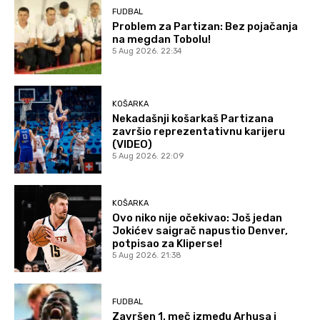
FUDBAL
Problem za Partizan: Bez pojačanja
na megdan Tobolu!
5 Aug 2026. 22:34
KOŠARKA
Nekadašnji košarkaš Partizana
završio reprezentativnu karijeru
(VIDEO)
5 Aug 2026. 22:09
KOŠARKA
Ovo niko nije očekivao: Još jedan
Jokićev saigrač napustio Denver,
potpisao za Kliperse!
5 Aug 2026. 21:38
FUDBAL
Završen 1. meč između Arhusa i