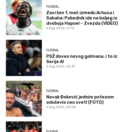
FUDBAL
Završen 1. meč između Arhusa i
Sabaha: Pobednik ide na boljeg iz
dvoboja Hapoel – Zvezda (VIDEO)
5 Aug 2026. 21:14
FUDBAL
PSŽ doveo novog golmana, i to iz
Serije A!
5 Aug 2026. 20:37
FUDBAL
Novak Đoković jednim potezom
oduševio ceo svet! (FOTO)
5 Aug 2026. 20:06
FUDBAL