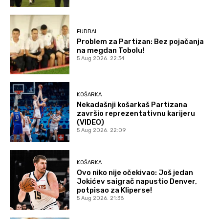
FUDBAL
Problem za Partizan: Bez pojačanja
na megdan Tobolu!
5 Aug 2026. 22:34
KOŠARKA
Nekadašnji košarkaš Partizana
završio reprezentativnu karijeru
(VIDEO)
5 Aug 2026. 22:09
KOŠARKA
Ovo niko nije očekivao: Još jedan
Jokićev saigrač napustio Denver,
potpisao za Kliperse!
5 Aug 2026. 21:38