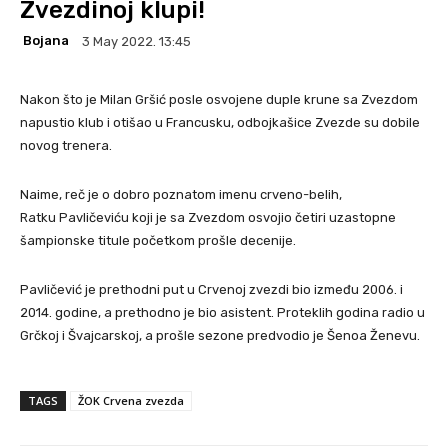
Zvezdinoj klupi!
Bojana
3 May 2022. 13:45
Nakon što je Milan Gršić posle osvojene duple krune sa Zvezdom
napustio klub i otišao u Francusku, odbojkašice Zvezde su dobile
novog trenera.
Naime, reč je o dobro poznatom imenu crveno-belih,
Ratku Pavličeviću koji je sa Zvezdom osvojio četiri uzastopne
šampionske titule početkom prošle decenije.
Pavličević je prethodni put u Crvenoj zvezdi bio između 2006. i
2014. godine, a prethodno je bio asistent. Proteklih godina radio u
Grčkoj i Švajcarskoj, a prošle sezone predvodio je Šenoa Ženevu.
TAGS
ŽOK Crvena zvezda