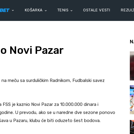
KOŠARKA
TENIS
OSTALE VESTI
REZULT
N
o Novi Pazar
na meču sa surduličkim Radnikom, Fudbalski savez
a FSS je kaznio Novi Pazar za 10.000.000 dinara i
godine. U prevodu, ako se u naredne dve sezone ponovo
ava u Pazaru, klubu će biti oduzeto šest bodova.