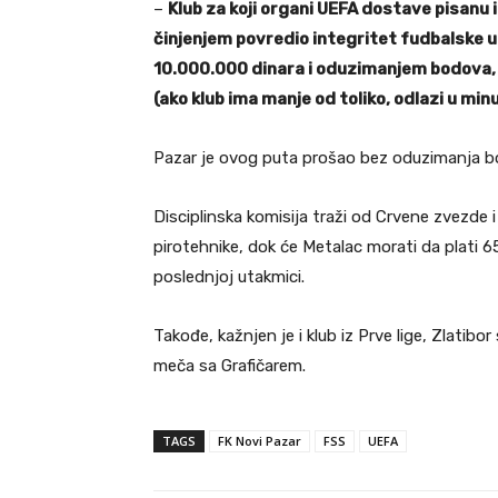
–
Klub za koji organi UEFA dostave pisanu i
činjenjem povredio integritet fudbalske u
10.000.000 dinara i oduzimanjem bodova, 
(ako klub ima manje od toliko, odlazi u min
Pazar je ovog puta prošao bez oduzimanja bod
Disciplinska komisija traži od Crvene zvezde 
pirotehnike, dok će Metalac morati da plati 
poslednjoj utakmici.
Takođe, kažnjen je i klub iz Prve lige, Zlatib
meča sa Grafičarem.
TAGS
FK Novi Pazar
FSS
UEFA