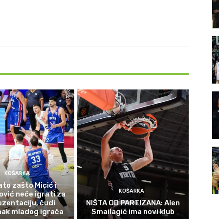
KOŠARKA
to zašto Micić i
KOŠARKA
vić neće igrati za
ezentaciju, čudi
NIŠTA OD PARTIZANA: Alen
nak mladog igrača
Smailagić ima novi klub