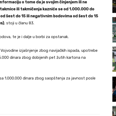
nformaciju o tome da je svojim činjenjem ili ne
takmice ili takmičenja kazniće se od 1.000.000 do
od šest do 15 ili negativnim bodovima od šest do 15
us)
, stoji u članu 83.
ova, te je i dalje u borbi za opstanak.
i Vojvodine izjašnjenje zbog navijačkih ispada, upotrebe
65.000 dinara zbog dobijenih pet žutih kartona na
or sa 1.000.000 dinara zbog saopštenja za javnost posle