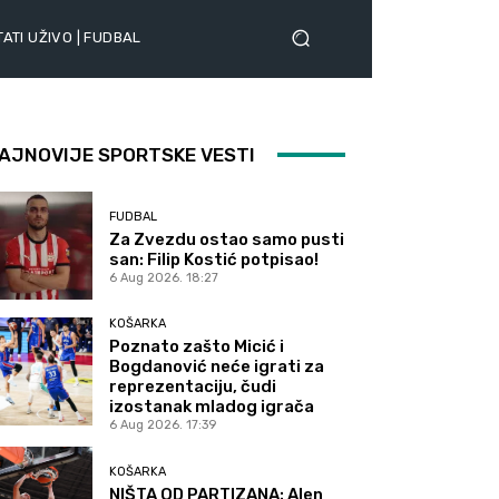
ATI UŽIVO | FUDBAL
AJNOVIJE SPORTSKE VESTI
FUDBAL
Za Zvezdu ostao samo pusti
san: Filip Kostić potpisao!
6 Aug 2026. 18:27
KOŠARKA
Poznato zašto Micić i
Bogdanović neće igrati za
reprezentaciju, čudi
izostanak mladog igrača
6 Aug 2026. 17:39
KOŠARKA
NIŠTA OD PARTIZANA: Alen