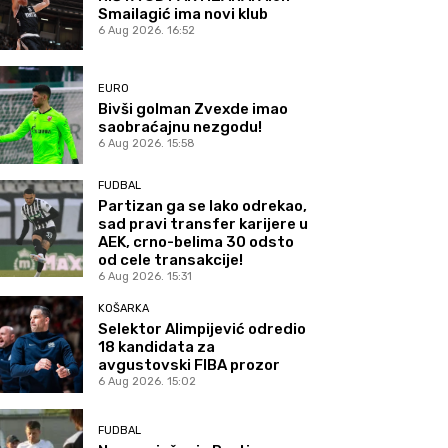
Smailagić ima novi klub
6 Aug 2026. 16:52
EURO
Bivši golman Zvexde imao
saobraćajnu nezgodu!
6 Aug 2026. 15:58
FUDBAL
Partizan ga se lako odrekao,
sad pravi transfer karijere u
AEK, crno-belima 30 odsto
od cele transakcije!
6 Aug 2026. 15:31
KOŠARKA
Selektor Alimpijević odredio
18 kandidata za
avgustovski FIBA prozor
6 Aug 2026. 15:02
FUDBAL