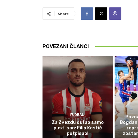
Share
POVEZANI ČLANCI
FUDBAL
Pozna
Za Zvezdu ostao samo
Bogdano
pusti san: Filip Kostić
repr
potpisao!
izosta