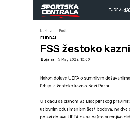
FUDBAL
Naslovna
Fudbal
FUDBAL
FSS žestoko kazni
Bojana
5 May 2022. 18:00
Nakon dojave UEFA o sumnjivim dešavanjima 
Srbije je žestoko kaznio Novi Pazar.
U skladu sa članom 83 Disciplinskog pravilnik
uslovnim oduzimanjem šest bodova, na dve 
pojavi dojava UEFA da se nešto sumnjivo deš