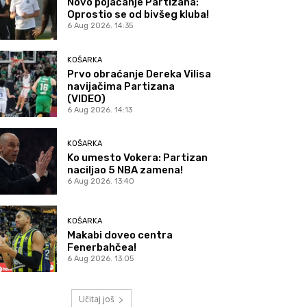
Novo pojačanje Partizana:
Oprostio se od bivšeg kluba!
6 Aug 2026. 14:35
KOŠARKA
Prvo obraćanje Dereka Vilisa
navijačima Partizana
(VIDEO)
6 Aug 2026. 14:13
KOŠARKA
Ko umesto Vokera: Partizan
naciljao 5 NBA zamena!
6 Aug 2026. 13:40
KOŠARKA
Makabi doveo centra
Fenerbahčea!
6 Aug 2026. 13:05
Učitaj još